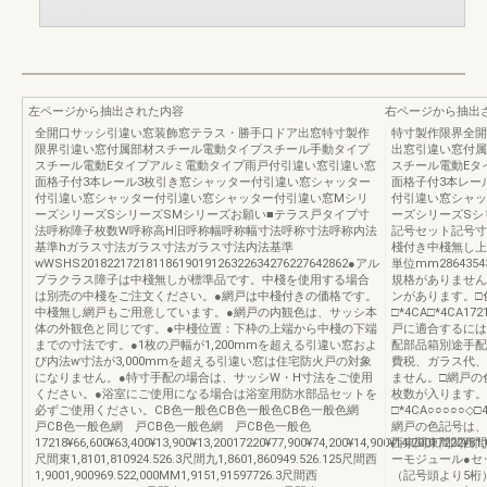
左ページから抽出された内容
右ページから抽出
全開口サッシ引違い窓装飾窓テラス・勝手口ドア出窓特寸製作
特寸製作限界全開
限界引違い窓付属部材スチール電動タイプスチール手動タイプ
出窓引違い窓付属
スチール電動Eタイプアルミ電動タイプ雨戸付引違い窓引違い窓
スチール電動Eタ
面格子付3本レール3枚引き窓シャッター付引違い窓シャッター
面格子付3本レー
付引違い窓シャッター付引違い窓シャッター付引違い窓Mシリ
付引違い窓シャッ
ーズシリーズSシリーズSMシリーズお願い■テラス戸タイプ寸
ーズシリーズSシ
法呼称障子枚数W呼称高H旧呼称幅呼称幅寸法呼称寸法呼称内法
記号セット記号寸
基準hガラス寸法ガラス寸法ガラス寸法内法基準
棧付き中棧無し上
wWSHS20182217218118619019126322634276227642862●アル
単位mm28643
プラクラス障子は中棧無しが標準品です。中棧を使用する場合
規格がありません
は別売の中棧をご注文ください。●網戸は中棧付きの価格です。
ンがあります。□
中棧無し網戸もご用意しています。●網戸の内観色は、サッシ本
□*4CA□*4CA
体の外観色と同じです。●中棧位置：下枠の上端から中棧の下端
戸に適合するには
までの寸法です。●1枚の戸幅が1,200mmを超える引違い窓およ
配部品箱別途手配
び内法w寸法が3,000mmを超える引違い窓は住宅防火戸の対象
費税、ガラス代、
になりません。●特寸手配の場合は、サッシW・H寸法をご使用
ません。□網戸の
ください。●浴室にご使用になる場合は浴室用防水部品セットを
枚数が入ります。
必ずご使用ください。CB色一般色CB色一般色CB色一般色網
□*4CA○○○○○◇□
戸CB色一般色網 戸CB色一般色網 戸CB色一般色
網戸の色記号は、
17218¥66,600¥63,400¥13,900¥13,20017220¥77,900¥74,200¥14,900¥14,20017222¥81,
西東関東間関西間
尺間東1,8101,810924.526.3尺間九1,8601,860949.526.125尺間西
ーモジュール●セ
1,9001,900969.522,000MM1,9151,91597726.3尺間西
（記号頭より5桁）