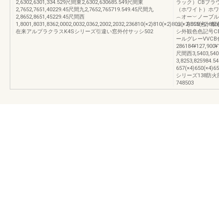
2,6302,6301,334.529尺間東2,6302,630685.549尺間東
ラック）CBブラウ
2,7652,7651,40229.45尺間九2,7652,765719.549.45尺間九
（ホワイト）ホワ
2,8652,8651,45229.45尺間西
︵オー︶ノーブル
1,8001,8031,8362,0002,0032,0362,2002,2032,236810(×2)810(×2)803(×2)855(×2)855(
ュ）RECB色一
在来アルプラクラスK4Sシリーズ引違い窓外付サッシ502
シ外観色色記号C
ールグレーVVC
286184¥127,900¥
尺間西3,5403,540
3,8253,825984.
657(×4)650(×4)6
シリーズ138防火
748503