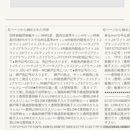
左ページから抽出された内容
右ページから抽出
旧呼称幅呼称幅サッシWWS姿 図内法基準サッシHサッシ呼称
単位mm引手位置
高HS色hhガラス寸法内法基準wサッシw外観色内観色ホワイトJ
イトJホワイトJ
ホワイトJホワイトJステンJライトバーチJクリアバーチJブラ
ブラックJブラウ
ックJブラウンJブラックJブラウンJ外観色内観色ホワイトJホ
16511□*S216511Q
ワイトJホワイトJステンJライトバーチJクリアバーチJブラッ
ガラス記号：1191
クJブラウンJブラックJブラウンJ111315119160□色記号につい
ット、TPS：日
て●表中記号の□には、色記号が入ります。外観色内観色ホワイ
複層ガラス（透明
トJライトバーチJクリアバーチJブラックJステンJブラウンJホ
格子入り）の記号
ワイトJZU−XT−82S−−W□網戸記号について●表中記号の◇に
規格表の複層ガラ
は、網戸色記号が入ります。 網戸の色は、サッシ外観色に合
バー透明格子入り
わせてご発注ください。サッシ外観色網戸記号ブラックJステン
ラス（透明）LOW
JブラウンJホワイトJW網戸色ホワイトⅡブラックⅡブラウンⅡペ
複層ガラス（透明）
ールグレーⅡTGK■半外付引違い窓（大壁和室用）〈窓タイプ〉
（型）複層ガラス
ガラス無し完成品寸法呼称セット価格枠網戸障子構成部材複層
●●●●●●●●●●●●●
ガラス透明型透明格子入りLOW-Eガス入りシルバー透明LOW-E
−−−−−−−−−−−
ガス入りシルバー型LOW-E透明格子入り寸法呼称セット価格枠
0J1D121U06081
網戸障子構成部材複層ガラス透明型透明格子入りLOW-Eガス入
例）LOW-Eガ
りシルバー透明LOW-Eガス入りシルバー型LOW-E透明格子入り
変更した場合標準
寸法呼称セット価格枠網戸障子構成部材複層ガラス透明型透明
道北関東以西ガラ
格子入りLOW-Eガス入りシルバー透明LOW-Eガス入りシルバー
層ガラス（透明格
型LOW-E透明格子入り
子入り）
11911□*S211911Q¥74,400¥93,000¥107,000□S211911□2G11911Q¥33,300¥41,100¥41,
3+A12+33+A12+