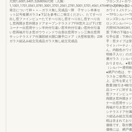
尺間1,6001,6401,5268056尺間〈入隅〉
ブロンズJ＋ホワ
1,1001,1701,0561,0781,3001,3701,2561,2781,5001,5701,4561,478491(×2)694(×2)□
イトJブラックJ
発注について枠＋＋︵ガラス無し完成品︶障 子サッシ本体セ
ホワイトJステン
ット記号複層ガラス●下記を参考にご発注ください。たてすべり
ーTPSシルバーT
出し窓ファインビューたてすべり出し窓すべり出し窓すべり出
ロンズDシルバー
し窓両開き窓外開きドアオープンテラスドアFIX窓片上げ下げ窓
ロンズシルバーシルバ
コーナー出窓用サッシ半外付引違い窓半外付引違い窓外付引違
尺間9576345341,
い窓両袖片引き窓ボウウィンドウ台形出窓用サッシ三角出窓用
置:下枠の下端か
サッシテラスドア付属部材大開口勝手口ドア（大壁和室用）238
引手位置：下枠の
ガラス組込み組立完成品ガラス無し組立完成品
手：窓タイプは室
ライトバーチJ・
ん。内観色ホワイ
明格子入り）のガ
層ガラス（シルバ
おりません。●複
（シルバー透明格
●網戸の色は、サ
ラスをご使用にな
上、記号を変えて
数量2枚引き4枚
品コードに対する
窓ファインビュー
両開き窓外開きド
ナー出窓用サッシ
両袖片引き窓ボウ
シテラスドア付属
ス組込み組立完成
税は含まれており
価格です。取付費
価格には、網戸価