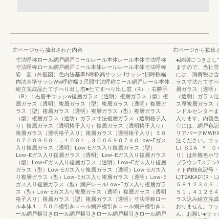
左ページから抽出された内容
右ページから抽出
寸法呼称ロール網戸網戸ロールレール本体レール本体寸法呼称
●納期につきまし
寸法呼称ロール網戸網戸ロール本体レールレール本体寸法呼称
ますので、当社営
姿 図（外観図）色内法基準h呼称高サッシHサッシh旧呼称幅
には、消費税は含
内法基準サッシWw呼称幅３尺間寸法呼称ロール網戸レール本体
ラス寸法たてすべ
組立完成品たてすべり出し窓■たてすべり出し窓（R）：右勝手
層ガラス（透明）3+
（R）：右勝手サッシw複層ガラス（透明）複層ガラス（型）複
（透明）ガラス仕
層ガラス（透明）複層ガラス（型）複層ガラス（透明）複層ガ
ス厚複層ガラス（
ラス（型）複層ガラス（透明）複層ガラス（型）複層ガラス
ンドルセンターま
（型）複層ガラス（透明）ガラス寸法複層ガラス（透明格子入
入ります。内観色
り）複層ガラス（透明格子入り）複層ガラス（透明格子入り）
◇には、網戸色記
複層ガラス（透明格子入り）複層ガラス（透明格子入り）５０
リアバーチMWH
０７００９００１，１００１，３００６９０７４０Low−Eガス
注ください。サッ
入り複層ガラス（透明）Low−Eガス入り複層ガラス（型）
L）S２A Y 
Low−Eガス入り複層ガラス（透明）Low−Eガス入り複層ガラス
り）は外観色ホワ
（型）Low−Eガス入り複層ガラス（透明）Low−Eガス入り複層
ブラウンTステン
ガラス（型）Low−Eガス入り複層ガラス（透明）Low−Eガス入
イト内観色記号・価
り複層ガラス（型）Low−Eガス入り複層ガラス（透明）Low−E
L)T2AKA01(R
ガス入り複層ガラス（型）網戸レールLow−Eガス入り複層ガラ
５８１２３４３．
ス（型）Low−Eガス入り複層ガラス（透明）複層ガラス（透明
５１，４１２６４
格子入り）複層ガラス（型）複層ガラス（透明）寸法呼称ロー
ラス込み組立完成
ル本体１，５００横引きロール網戸横引きロール網戸横引きロ
おりません。サッ
ール網戸横引きロール網戸横引きロール網戸横引きロール網戸
ん。お願い●サッ