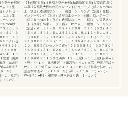
引き突合せ部屋
173●横断面図●４枚引き突合せ部●袖部縦断面図●縦断面図単位
m以上：別
㎜屋根勾配最大回転軌跡クレセント防水テープ（幅７５mm以
途）クレセン
上：別途）透湿防水シート（別途）シーリング（別途）屋根ラ
m以上：別
インシーリング（別途）透湿防水シート（別途）防水テープ
シーリング
（幅７５mm以上：別途）透湿防水シート（別途）先張防水シ
７５mm以
ート（別途）防水テープ（幅７５mm以上：別途）シーリング
７３１６．５
（別途）６．５２４６．５８７８７６８．５２４（５２）４５
４（５２）３
４５４０．５４８．５１３５３３１６．５１１３４５１１６．
８０１６４８
５８０６８．５２００２４３５２４（５２）３１（１７．５）
５５５クレセ
２１０８０１６４８（１７．５）１３５４０４８４０．５５０
０４４３２９．
２０．５５５クレセント位置A４５３５０８４２４６３７８０４
２３５１５９．
５５０４４１８１．５２９．５３５４２７５９２８．５１０°９
４５４５１６
４５２３５７４．５１５９．５３０３１５．５５０１８３１３
１出窓H網戸
１１６６６１５１０３２網戸 HS＝出窓H＋１１出窓H網戸WS
出窓 W網戸
＝W／４−１４．５地板W（＝出窓W＋４１）出窓 W網戸WS＝
：内法基準寸法
W／２−４０網戸WS＝W／４−１４．５h：内法基準寸法w：内
１６．５）
法基準寸法w1（＝１１６．５）w3（＝１１６．５）w2（＝
S＝１／５アリ
W−８７）■PG＜和洋室＞基本納まり図 S＝１／５
してくださ