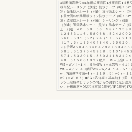
●縦断面図単位㎜●袖部縦断面図●横断面図●４枚
根勾配シーリング（別途）防水テープ（幅７５m
途）先張防水シート（別途）透湿防水シート（別
ト最大回転軌跡屋根ライン防水テープ（幅７５m
途）透湿防水シート（別途）シーリング（別途）
（別途）透湿防水シート（別途）防水テープ（幅
上：別途）４０．５６．５６．５８７１３５３８
１２４５３１１６．５８０６８．５２４２００２
５６８．５３１（５２）２４（１７．５）２１０
（１７．５）１３５４０４８４０．５５０２０．
ント位置A５０４５３４６４２８３７８０４５５
５８１．５１２７５４５９２８．５１０°９４５
５７４．５３３０１５．５５０３１１８３１２４
４８．５１５６６１０３２網戸 HS＝出窓H＋１
WS＝W／４−１４．５地板W（＝出窓W＋４１）
WS＝W／２−４０網戸WS＝W／４−１４．５h
w：内法基準寸法w1（＝１１６．５）w3（＝１
w2（＝W−８７）■SG＜和洋室＞基本納まり図 
ッツ出窓躯体とサッシの間からの漏水に充分注意
い。台形出窓MD型和洋室(SG障子)/(PG障子)172