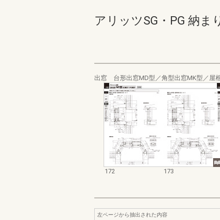
アリッツSG・PG 納まり図_2
出窓 台形出窓MD型／角型出窓MK型／屋
172
173
左ページから抽出された内容