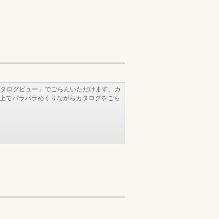
タログビュー」でごらんいただけます。カ
b上でパラパラめくりながらカタログをごら