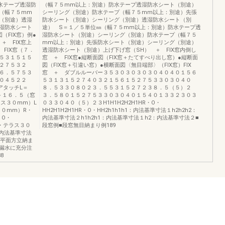
水テープ透湿防
（幅７５mm以上：別途）防水テープ透湿防水シート（別途）
（幅７５mm
シーリング（別途）防水テープ（幅７５mm以上：別途）先張
（別途）透湿
防水シート（別途）シーリング（別途）透湿防水シート（別
湿防水シート
途） S＝１／５単位㎜（幅７５mm以上：別途）防水テープ透
（FIX窓）例●
湿防水シート（別途）シーリング（別途）防水テープ（幅７５
＋ FIX窓上
mm以上：別途）先張防水シート（別途）シーリング（別途）
FIX窓（７．
透湿防水シート（別途）上げ下げ窓（SH） ＋ FIX窓内倒し
５３１５１５
窓 ＋ FIX窓●縦断面図（FIX窓＋たてすべり出し窓）●縦断面
２７５３２
図（FIX窓＋引違い窓）●横断面図〈無目端部〉（FIX窓）FIX
６．５７５３
窓 ＋ ダブルルーバー３５３０３０３０３０４０４０１５６
０４５２２
５３１３１５２７４０３２１５６１５２７５３３０３０４０
アタッチL＝
８．５３３０８０２３．５５３１５２７２３８．５（５）２
＋１６．５（窓
３．５８０１５２７５３３０３０４０１５４０１３３２３０３
ス３０mm）L
０３３０４０（５）２３H1H1H2H2H1HR・O・
３０mm）R・
HH2H1H2H1HR・O・HH2h1h1h1：内法基準寸法１h2h2h2：
・O・
内法基準寸法２h1h2h1：内法基準寸法１h2：内法基準寸法２■
プ・テラス３０
段窓例■段窓無目納まり例189
内法基準寸法
例■平面方立納ま
漏水に充分注
8