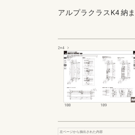
アルプラクラスK4 納まり図_
2×4
188
189
左ページから抽出された内容