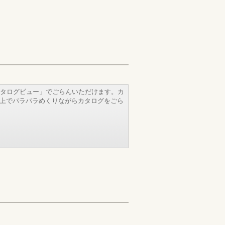
タログビュー」でごらんいただけます。カ
b上でパラパラめくりながらカタログをごら