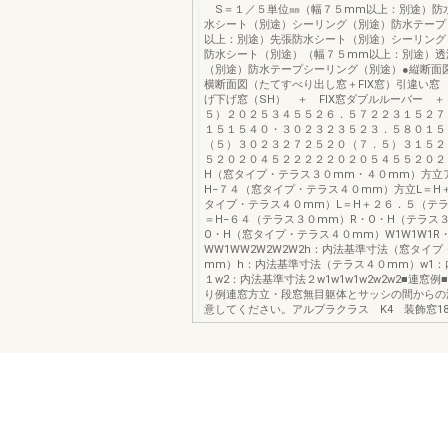
S＝１／５単位㎜（幅７５mm以上：別途）防
水シート（別途）シーリング（別途）防水テープ
以上：別途）先張防水シート（別途）シーリング
防水シート（別途）（幅７５mm以上：別途）透
（別途）防水テープシーリング（別途）●縦断面図
横断面図（たてすべり出し窓＋FIX窓）引違い窓 
げ下げ窓（SH） ＋ FIX窓ダブルルーバー ＋ 
５）２０２５３４５５２６．５７２２３１５２７
１５１５４０・３０２３２３５２３．５８０１５
（５）３０２３２７２５２０（７．５）３１５２
５２０２０４５２２２２２０２０５４５５２０２
H（窓タイプ・テラス３０mm・４０mm）方立
H−７４（窓タイプ・テラス４０mm）方立L＝H
タイプ・テラス４０mm）L＝H＋２６．５（テラ
＝H−６４（テラス３０mm）R・O・H（テラス
O・H（窓タイプ・テラス４０mm）W1W1W1R
WW1WW2W2W2W2h：内法基準寸法（窓タイ
mm）h：内法基準寸法（テラス４０mm）w1：
１w2：内法基準寸法２w1w1w1w2w2w2■連窓
り例連窓方立・段窓無目躯体とサッシの間からの
意してください。アルプラクラス K4 装飾窓18