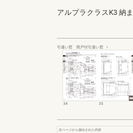
アルプラクラスK3 納まり図_
引違い窓 雨戸付引違い窓
34
35
左ページから抽出された内容