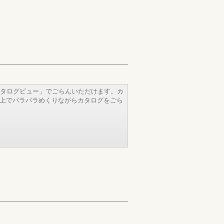
タログビュー」でごらんいただけます。カ
b上でパラパラめくりながらカタログをごら