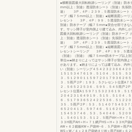
●横断面図最大回転軌跡シーリング（別途）防水
mm以上：別途）透湿防水シート（別途）先張防
途） ３P，４P：２３９．５透湿防水シート
ープ（幅７５mm以上：別途）●縦断面図シーリ
レセント ３P，４P：９９．５透湿防水シー
別途）防水テープ（幅７５mm●突合せ部できな
す。サッシ障子が室内側より建て込み、内外しが
図最大回転軌跡シーリング（別途）防水テープ（
上：別途）透湿防水シート（別途）先張防水シー
途） ３P，４P：２３９．５透湿防水シート
ープ（幅７５mm以上：別途）●縦断面図シーリ
レセントシーリング ３P，４P：９９．５透
（別途）（別途）（幅７５mm防水テープ以上別
単位㎜●納まりによってはサッシ障子が室内側よ
があります。●納まりによっては建て込み、内外
い（別途）シーリング４５４２３２３６６４２０
１５１５３４７６１９．５１０４．５１５．５３
３．５１２９０１１５９７２０１７９３６２６５
３．５雨戸２P：１９３．５クレセント位置A７
２．５６５２２５３６．５９５．５４５雨戸２P
レセント位置A１５９７１５３２３６１９．５１
２０４２３１６４９１９．５１５．５１０４．５
６．５１７９３６５２４２２５３６．５１２２０
３５．５雨戸２P：５３．５１４０７５４５３７
６５２０４１３．５９７４６．５１６２０２．５
１５４５３７４６．５３．５４０４６．５２０９
１．５４０１５３．５１２．５雨戸AH＝H＋７１
３３H雨戸AH＝H＋７１網戸HS＝H＋３３H戸袋
AW＋６２鏡板KW＝戸袋W−６．５戸袋W＝雨戸
WS＝W／４＋２８戸袋納まりW＝雨戸AW＋６２