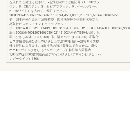
を入れてご発注ください。●記号頭の□には色記号（T：CBブラ
ウン、8：CBステン、S：セピアブラック、9：ペールグレー、
H：ホワイト）を入れてご発注ください。
9001190741650600260360231190741,4501,0001,2357801,690640300405275
姿 図本体先付金具寸法呼称姿 図寸法呼称本体部材名称定尺
材取付ビスセットエンドキャップセット
◇JHDB1AJHDB2□JHD40□JHDHG100AJHDHGB1□JHDHG145AJHDHGB1¥9,900¥20,400¥
出巾900出巾90012071606030402145100記号色TS89Hお願いお
願いひさし本体（L＝4,000）①、溝カバー（L＝4,000）①取付
ビス⑳梱包明細ひさしWひさし出寸法900お願い●規格サイズ以
外は特注になります。●出寸法の特注製作はできません。単位
mm■デザインひさし（ハンガータイプ）特注製作限界表
1,000≦W≦2,000窓関連商品デザインひさし/デザインひさし（ハ
ンガータイプ）1306