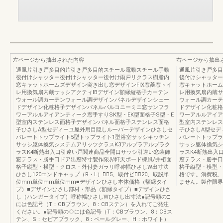
左ページから抽出された内容
右ページから抽出
通風片引き戸多目的片引き戸多目的スチール電動スチール手動
通風片引き戸多目
後付けシャッター後付けシャッター後付け雨戸リクラス樹脂内
後付けシャッター
窓キャットホームズデザイン突き出し窓デザインFIX窓菱窓トイ
窓キャットホーム
レ用換気扇内蔵サッシアクティIBデザイン額縁縦格子カーテン
レ用換気扇内蔵サ
ウォール調カーテンウォール調デザインパネルデザインシェー
ウォール調カーテ
ドデザイン化粧格子デザインパネルバルコニーミニ窓サンフラ
ドデザイン化粧格
ワーアルルアイアンティーク窓手すりSK型・EK型面格子S型・E
ワーアルルアイア
型室内ステンレス面格子デザインパネル面格子ステンレス面格
型室内ステンレス
子ひさしA型セディーユ屋外用目隠しルーバーデザインひさしセ
子ひさしA型セデ
パレートトップライト5型トップライト1型浴室サッシキッチン
パレートトップラ
サッシ躯体換気システムアリッツクラスK3アルプラアルプラク
サッシ躯体換気シ
ラスK4断熱出入口引違い戸関連商品全開口サッシ引違い窓装飾
ラスK4断熱出入
窓テラス・勝手口ドア出窓特寸製作限界軒天ボード棟風/井桁面
窓テラス・勝手口
格子縦型・横型・クロス・外付妻ガラリ呼称幅ひさしW出寸法
格子縦型・横型・
ひさし120エンドキャップ（R・L）各⃝5、取付ビス⃝20、取説単
格です。消費税、
位mm単位mm単位mm■デザインひさし本体価格（額縁タイ
ません。製作限界13
プ）■デザインひさし部材・部品（額縁タイプ）■デザインひさ
し（ハンガータイプ）呼称幅ひさしWひさし出寸法●記号頭の□
には色記号（T：CBブラウン、8：CBステン）を入れてご発注
ください。●記号頭の◇には色記号（T：CBブラウン、8：CBス
テン、S：セピアブラック、8：ペールグレー、H：ホワイト）