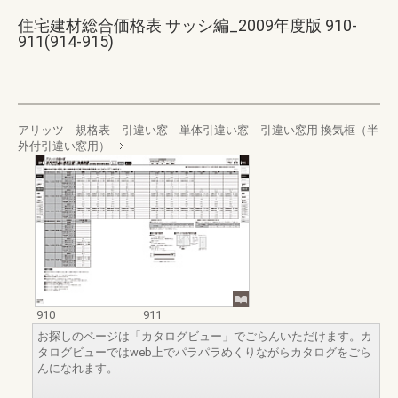
住宅建材総合価格表 サッシ編_2009年度版 910-
911(914-915)
アリッツ 規格表 引違い窓 単体引違い窓 引違い窓用 換気框（半
外付引違い窓用）
910
911
お探しのページは「カタログビュー」でごらんいただけます。カ
タログビューではweb上でパラパラめくりながらカタログをごら
んになれます。