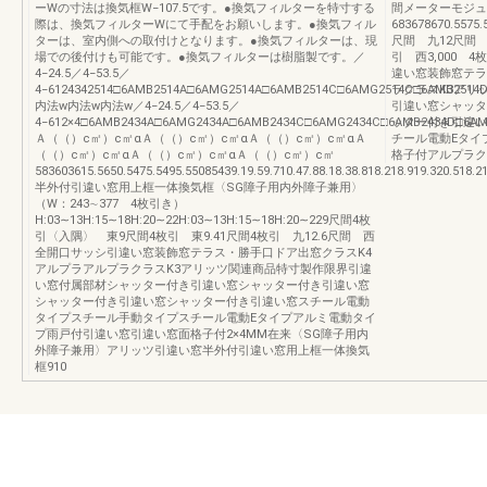
ーWの寸法は換気框W−107.5です。●換気フィルターを特寸する
間メーターモジュ
際は、換気フィルターWにて手配をお願いします。●換気フィル
683678670.5575.5
ターは、室内側への取付けとなります。●換気フィルターは、現
尺間 九12尺間 東
場での後付けも可能です。●換気フィルターは樹脂製です。／
引 西3,000
4−24.5／4−53.5／
違い窓装飾窓テラ
4−6124342514□6AMB2514A□6AMG2514A□6AMB2514C□6AMG2514C□6AMB2514D□6A
ラクラスK3アリ
内法w内法w内法w／4−24.5／4−53.5／
引違い窓シャッタ
4−612×4□6AMB2434A□6AMG2434A□6AMB2434C□6AMG2434C□6AMB2434D□6AMG243
ッター付き引違い
Ａ（（）c㎡）c㎡αＡ（（）c㎡）c㎡αＡ（（）c㎡）c㎡αＡ
チール電動Eタイ
（（）c㎡）c㎡αＡ（（）c㎡）c㎡αＡ（（）c㎡）c㎡
格子付アルプラクラ
583603615.5650.5475.5495.55085439.19.59.710.47.88.18.38.818.218.919.320.518.2
半外付引違い窓用上框一体換気框〈SG障子用内外障子兼用〉
（W：243∼377 4枚引き）
H:03∼13H:15∼18H:20∼22H:03∼13H:15∼18H:20∼229尺間4枚
引〈入隅〉 東9尺間4枚引 東9.41尺間4枚引 九12.6尺間 西
全開口サッシ引違い窓装飾窓テラス・勝手口ドア出窓クラスK4
アルプラアルプラクラスK3アリッツ関連商品特寸製作限界引違
い窓付属部材シャッター付き引違い窓シャッター付き引違い窓
シャッター付き引違い窓シャッター付き引違い窓スチール電動
タイプスチール手動タイプスチール電動Eタイプアルミ電動タイ
プ雨戸付引違い窓引違い窓面格子付2×4MM在来〈SG障子用内
外障子兼用〉アリッツ引違い窓半外付引違い窓用上框一体換気
框910