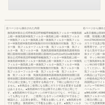
左ページから抽出された内容
右ページから抽出
換気框W算出公式呼称高旧呼称幅呼称幅換気フィルターW換気框
●表示価格は部材
上框一体換気框W換気フィルター換気框上框一体換気フィルタ
付費、現場搬入費
ーW換気フィルター換気框上框一体換気フィルター換気フィル
mm27842834333
ターW換気框W換気框W無無付付付付無無無付付無換 気フィル
ガラス寸法及び取
ター換 気フィルターフィルター換 気フィルター換 気フィ
框専用です。けで
ルター換 気フィルター換 気換気面積換気面積換気面積有効
するだ見付寸法が
開口面積有効開口面積有効開口面積内法w内法w内法w換気框W
体タイプ上框一体
算出公式呼称高旧呼称幅呼称幅換気フィルターW換気框上框一
框 サッシWの特
体換気框W換気フィルター換気框上框一体換気フィルターW換気
にて換気框Wを算
フィルター換気框上框一体換気フィルター換気フィルターW換
ッシWの特寸限界
気框W換気框W無無付付付付無無無付付無換 気フィルター換
してください。見
気フィルターフィルター換 気フィルター換 気フィルター
気フィルターW換
換 気フィルター換 気換気面積換気面積換気面積有効開口面
の商品には下記の
積有効開口面積有効開口面積お願い●本商品は内障子または外障
シ外観色色記号C
子の上框と交換してご使用する商品です。下框には取付けでき
四国間はホワイト
ません。●本商品をご使用になる際にガラス寸法を変更する必要
ルグレーT8S9
はありません。●換気框Wの寸法は障子の上框L寸法と同じで
ペールグレー
す。●換気框Wの寸法はサッシのW寸法だけでなく、H寸法によ
●8¥8,600¥1,40
っても異なります。 ご使用になるサッシのW及びＨ寸法をご
換気フィルターの
確認の上、上記表を参照し、手配をお願いします。●換気框を特
ご発注の際には、
寸する際は、換気框Wにて手配をお願いします。●換気フィルタ
ついて九西東関東