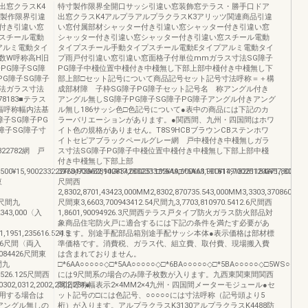
出窓クラスK4
特寸製作限界全開口サッシ引違い窓装飾窓テラス・勝手口ドア
寸製作限界引違
出窓クラスK4アルプラアルプラクラスK3アリッツ関連商品引違
付き引違い窓
い窓付属部材シャッター付き引違い窓シャッター付き引違い窓
スチール電動
シャッター付き引違い窓シャッター付き引違い窓スチール電動
アルミ電動タイ
タイプスチール手動タイプスチール電動Eタイプアルミ電動タイ
数W呼称高H旧
プ雨戸付引違い窓引違い窓面格子付単位mmガラス寸法SG障子
PG障子SG障
PG障子中棧位置中棧付き中棧無し下部上部中棧付き中棧無し下
PG障子SG障子
部上部□セット記号について商品記号セット記号寸法呼称＝＋構
寸法ガラス寸法
成部材障 子枠SG障子PG障子セット記号名 称アングル付き
178183■テラス
アングル無しSG障子PG障子SG障子PG障子アングル付きアング
幅呼称幅内法基
ル無し186サッシ色□色記号について●表中の商品には下記のカ
障子SG障子PG
ラーバリエーションがあります。●関西間、九州・四国間はホワ
障子SG障子寸
イト色の規格がありません。T8S9HCBブラウンCBステンホワ
イトセピアブラックペールグレー網 戸中棧付き中棧無しガラ
23322782網 戸
ス寸法SG障子PG障子中棧位置中棧付き中棧無し下部上部中棧
付き中棧無し下部上部
500¥15,900233222¥60,900¥82,900¥17,000251182¥49,600¥68,900¥14,700251202¥57,800¥79,5
377347366281428342832333□*6AA□*6AA1191811918281184¥71,800¥101,800
東
尺間西
2,8302,8701,43423,000MM2,8302,870735.543,000MM3,3303,370860.543
41尺間九
尺間東3,6603,700943412.54尺間九3,7703,810970.5412.6尺間西
2343,000〈入
1,8601,90094926.3尺間西テラス戸タイプ防火ガラス防火部品対
象商品住宅防火戸に適合するには下記の条件を満たす必要があ
1,1951,235616.524.5
ります。別途手配部品箱別途手配サッシ本体●表示価格は部材標
6926尺間〈両入
準価格です。消費税、ガラス代、組立費、取付費、現場搬入費
9084426尺間東
は含まれておりません。
尺間九
□*6AA○○○○○◇□*5AA○○○○○◇□*6BA○○○○○◇□*5BA○○○○○◇□5WS○○○
1.526.125尺間西
には9尺間系の場合のみ障子枚数が入ります。九西東関東間関西
0302,0312,2002,2302,231●
間旧呼称幅表示2×4MM2×4九州・四国間メーターモジュール●セ
用する場合は
ット記号の□には色記号、○○○○○には寸法呼称（記号頭より5
アングル無しの
桁）が入ります。アルプラクラスK3130アルプラクラスK4488防