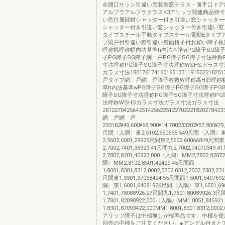
全開口サッシ引違い窓装飾窓テラス・勝手口ドア
アルプラアルプラクラスK3アリッツ関連商品特
い窓付属部材シャッター付き引違い窓シャッター
シャッター付き引違い窓シャッター付き引違い窓
タイプスチール手動タイプスチール電動Eタイプ
プ雨戸付引違い窓引違い窓面格子付お願い障子枚
呼称幅呼称幅内法基準h内法基準wPG障子SG障子
子PG障子SG障子網 戸PG障子SG障子寸法呼称
寸法呼称PG障子SG障子寸法呼称WSHSガラス
ガラス寸法180176174160165133119150221820
戸タイプ網 戸網 戸障子枚数W呼称高H旧呼称
準h内法基準wPG障子SG障子PG障子SG障子PG
障子SG障子寸法呼称PG障子SG障子寸法呼称PG
法呼称WSHSガラス寸法ガラス寸法ガラス寸法
28122704256425142562251227022218202784
網 戸網 戸
233182¥49,600¥68,900¥14,700233202¥57,800¥79,
尺間〈入隅〉東2,5102,550655.549尺間〈入隅〉
2,5602,6001,29929尺間東2,5602,60066849尺間東
2,7002,7401,36929.41尺間九2,7002,74070349.
2,7802,8201,40923,000〈入隅〉MM2,7802,8207
隅〉MM2,8102,8501,42429.45尺間西
1,8001,8301,8312,0002,0302,0312,2002,2302,231
尺間東1,3301,37068424.55尺間西1,5001,5407
隅〉東1,6001,64081926尺間〈入隅〉東1,6501,6
1,7401,78088926.27尺間九1,7601,80089926.3
1,7801,82090922,000〈入隅〉MM1,8051,84592
1,8301,87093422,000MM1,8001,8301,8312,0002,
アリッツ障子は中棧無しが標準品です。中棧を使
別売の中棧をご注文ください。●アングル付きと