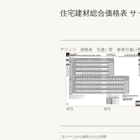
住宅建材総合価格表 サッシ編_
アリッツ 規格表 引違い窓 単体引違い窓
872
873
左ページから抽出された内容