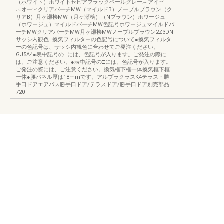
（ホワイト）ホワイトセピアブラックペールグレー︵アイ︶
︵オー︶クリアバーチMW（マイルドB）ノーブルブラウン（ク
リアB）月ヶ瀬桧MW（月ヶ瀬桧）（Nブラウン）ホワージュ
（ホワージュ）マイルドバーチMW色記号ホワージュマイルドバ
ーチMWクリアバーチMW月ヶ瀬桧MWノーブルブラウン2Z3DN
サッシ内観色□換気フィルターの色記号について●換気フィルタ
ーの色記号は、サッシ内観色に合わせてご発注ください。
GJ5A4●表中記号の□には、色記号が入ります。ご発注の際に
は、ご注意ください。●表中記号の□には、色記号が入ります。
ご発注の際には、ご注意ください。換気框下框一体換気框下框
一体●腰パネル厚は18mmです。アルプラクラスK4テラス・勝
手口ドアエアパス勝手口ドア/テラスドア/勝手口ドア別売部品
720