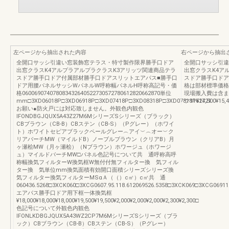
左ページから抽出された内容
右ページから抽出
全開口サッシ引違い窓装飾窓テラス・特寸製作限界勝手口ドア
全開口サッシ引違
出窓クラスK4アルプラアルプラクラスK3アリッツ関連商品テラ
出窓クラスK4ア
スドア勝手口ドア付属部材勝手口ドアスリットエアパス■勝手口
スドア勝手口ドア
ドア用腰パネルサッシWパネルW呼称幅パネルH呼称高記号・価
格は部材標準価格
格060069074078083432640522730572780612820662870単位
現場搬入費は含ま
mm□3XD06018P□3XD06918P□3XD07418P□3XD08318P□3XD07818P¥14,500¥15,400
ツ1162721
お願い●防火戸には対応致しません。外観色内観色
IFONDBGJQUX5A43Z27M6MシリーズSシリーズ（ブラック）
CBブラウン（CB-B）CBステン（CB-S）（Pグレー）（ホワイ
ト）ホワイトセピアブラックペールグレー︵アイ︶︵オー︶ク
リアバーチMW（マイルドB）ノーブルブラウン（クリアB）月
ヶ瀬桧MW（月ヶ瀬桧）（Nブラウン）ホワージュ（ホワージ
ュ）マイルドバーチMW□パネル色記号について共 通呼称高呼
称幅換気フィルターW換気框W無付付無フィルター換 気フィル
ター換 気単位mm換気面積有効開口面積シリーズシリーズ換
気フィルター換気フィルターMSαＡ（（）c㎡）c㎡共 通
060436.5268□3XCK060□3XCG0607.95.118.612069526.5358□3XCK069□3XCG06911.
エアパス勝手口ドア用下框一体換気框
¥18,000¥18,000¥18,000¥19,500¥19,500¥2,000¥2,000¥2,000¥2,300¥2,300□
色記号について外観色内観色
IFONLKDBGJQUX5A43WZ2CP7M6MシリーズSシリーズ（ブラ
ック）CBブラウン（CB-B）CBステン（CB-S）（Pグレー）