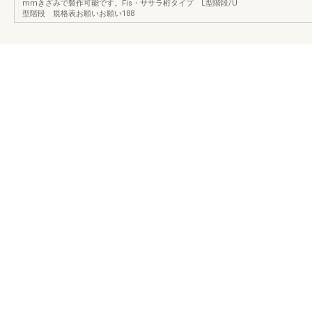
mmきざみで製作可能です。Fis・ササラ桁タイプ L型階段/U
型階段 規格表お願いお願い188