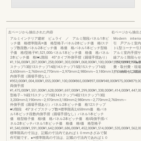
左ページから抽出された内容
右ページから抽出
アルミインテリア建材 ビュライ ／ アルミ階段パネル1本ピ
Modern inte
ッチ価 格標準階高※価 格型格子パネル2本ピッチ価 格Iステ
引 戸アルミ室内
ップ数段数パネル2本ピッチ価 格価 格パネル1本ピッチ型格
トL型コーナー引
子価 格I型格子¥1,521,000パネル1本ピッチ価 格価 格パネル
アルミ室内手摺ササ
2本ピッチ価 格I■L階段 45°タイプ外側手摺（踊場手摺あり）
線アルミ階段らせ
¥1,156,000¥1,207,000¥1,258,000¥1,303,000¥1,068,000¥1,100,000¥1,151,000¥1,178,0
189212192
ステップ13段13ステップ14段14ステップ15段15ステップ16段
費・取付費・現場
2,650mm∼2,760mm2,770mm∼2,970mm2,980mm∼3,180mm3,190mm∼3,200
す。納期をご確認
内側手摺（踊場手摺なし）
¥953,000¥1,004,000¥1,055,000¥1,100,000¥865,000¥897,000¥948,000¥975,000¥879,0
両側手摺
¥1,475,000¥1,551,000¥1,628,000¥1,697,000¥1,299,000¥1,338,000¥1,414,000¥1,447,0
型格子∼16段15ステップ15段14ステップ14段13ステップ13段
3,200mm3,190mm∼2,970mm3,180mm2,980mm∼2,770mm2,760mm∼
外側手摺（踊場手摺あり）パネル2本ピッチ価 格12ステップ
■U階段 45°タイプステップ数※標準階高2,650mm価 格パネ
ル1本ピッチ段数内側手摺（踊場手摺なし）パネル1本ピッチ
価 格型格子価 格I価 格パネル2本ピッチ価 格I両側手摺パ
ネル2本ピッチパネル1本ピッチ価 格価 格I価 格型格子
¥1,540,000¥1,591,000¥1,642,000¥1,686,000¥1,452,000¥1,514,000¥1,535,000¥1,562,0
標準階高の寸法は、記載の寸法内であれば１０mmきざみで製
作可能です。●※標準階高の寸法は、記載の寸法内であれば１０