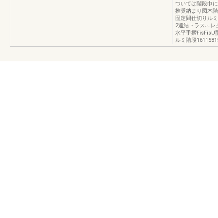
ついては階段巾に
推奨納まり図木階
固定間仕切りルミ
2連結トラス︵レ
水平手摺FisFi
ルミ階段16115