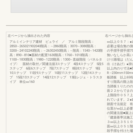
左ページから抽出された内容
右ページから抽出
アルミインテリア建材 ビュライ ／ アルミ階段階高：
㎜以上０５７：●
2850∼265021902040階高：∼2860階高：3070∼3080階高：
必要は場合無の側
3200∼24102240階高：∼26302450階高：∼階高：1540∼1420階
の手摺手摺手摺7
高：890∼810■面材の配置1630階高：1760∼1010階高：
無いなしらか高い
1100∼1830階高：1980∼1220階高：1300∼直線階段〈パネルタ
けり踊場は（だん
イプ〉 面材の取付／関連法規3ステップ 4段4ステップ 5段5
出（けあげ）●掛け
ステップ 6段6ステップ 7段7ステップ 8段8ステップ 9段
以上内のり寸法■
10ステップ 11段9ステップ 10段11ステップ 12段14ステッ
R:−230mm15
プ 15段13ステップ 14段12ステップ 13段レジェ・トラスタ
板踏板 以上650
イプ 単位㎜160
すり階高の階上段
当踏板１りたのの
面２２からでまの
上階段巾０５７上
れています。２●
踏面寸法規定 有
位置が㎜以上必要
の関連法規■蹴上
『建築基準法施工
３㎜以上３５１０
面㎜以上０５１階
段手摺を付けた場