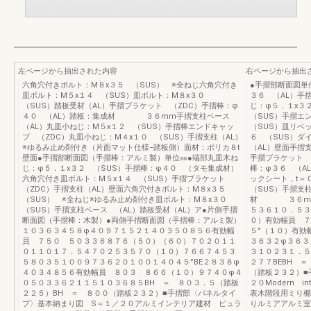
左ページから抽出された内容
右ページから抽出
六角穴付きボルト：M８x３５ （SUS） ※全ねじ六角穴付き
●手摺部断面図単
皿ボルト：M５x１４ （SUS）皿ボルト：M８x３０
３６ （AL）手
（SUS）踏板受材（AL）手摺ブラケット （ZDC）手摺棒：φ
じ：φ５．１x３
４０ （AL）踏板：集成材 ３６mm手摺支柱ベース
（SUS）手摺エ
（AL）丸皿小ねじ：M５x１２ （SUS）手摺棒エンドキャッ
（SUS）皿リベ
プ （ZDC）丸皿小ねじ：M４x１０ （SUS）手摺支柱（AL）
６ （SUS）ダ
※ゆるみ止め剤付き（片面マット仕様−踏板側）面材：ポリカ８t
（AL）壁面手摺
壁面●手摺部断面図（手摺棒：アルミ製）単位㎜●端部丸皿木ね
手摺ブラケット 
じ：φ５．１x３２ （SUS）手摺棒：φ４０ （タモ集成材）
棒：φ３６ （A
六角穴付き皿ボルト：M５x１４ （SUS）手摺ブラケット
ックシート，t＝
（ZDC）手摺支柱（AL）壁面六角穴付きボルト：M８x３５
（SUS）手摺支
（SUS） ※全ねじ※ゆるみ止め剤付き皿ボルト：M８x３０
材 ３６mmア
（SUS）手摺支柱ベース （AL）踏板受材（AL）ア●片側手摺
５３６１０．５３
断面図（手摺棒：木製）●両側手摺断面図（手摺棒：アルミ製）
０）有効幅員 ７
１０３６３４５８φ４０９７１５２１４０３５０８５６有効幅
５°（１０）有効
員 ７５０ ５０３３６８７６（５０）（６０）７０２０１１
３６３２φ３６３
０１１０１７．５４７０２５３５７０（１０）７６６７４５３
３１０２３１．５
５８０３５１００９７３６２０１００１４０４５°BE２８３８φ
２７７BEBH 
４０３４８５６有効幅員 ８０３ ８６６（１０）９７４０φ４
（踏板２３２）■
０５０３３６２１１５１０３６８５BH ＝ ８０３．５（踏板
２０Modern in
２２５）BH ＝ ８００（踏板２３２）■手摺部〈パネルタイ
表木階段用ミり棚
プ〉基本納まり図 S＝１／２０アルミインテリア建材 ビュラ
りルミアアルミ室