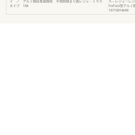
イ ／ アルミ階段直線階段 手摺部納まり図レジェ・トラス
ス︵レジェ︶レジ
タイプ 156
FisFisU型ア
15715014690