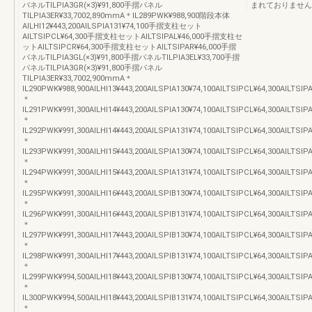
パネルTILPIA3GR(×3)¥91,800手摺パネル
まれておりません
TILPIA3ER¥33,7002,890mmA＊IL289PWK¥988,900階段本体
AILHI12¥443,200AILSPIA131¥74,100手摺支柱セット
AILTSIPCL¥64,300手摺支柱セットAILTSIPAL¥46,000手摺支柱セ
ットAILTSIPCR¥64,300手摺支柱セットAILTSIPAR¥46,000手摺
パネルTILPIA3GL(×3)¥91,800手摺パネルTILPIA3EL¥33,700手摺
パネルTILPIA3GR(×3)¥91,800手摺パネル
TILPIA3ER¥33,7002,900mmA＊
IL290PWK¥988,900AILHI13¥443,200AILSPIA130¥74,100AILTSIPCL¥64,300AILTSIPA
＊
IL291PWK¥991,300AILHI14¥443,200AILSPIA130¥74,100AILTSIPCL¥64,300AILTSIPA
＊
IL292PWK¥991,300AILHI14¥443,200AILSPIA131¥74,100AILTSIPCL¥64,300AILTSIPA
＊
IL293PWK¥991,300AILHI15¥443,200AILSPIA130¥74,100AILTSIPCL¥64,300AILTSIPA
＊
IL294PWK¥991,300AILHI15¥443,200AILSPIA131¥74,100AILTSIPCL¥64,300AILTSIPA
＊
IL295PWK¥991,300AILHI16¥443,200AILSPIB130¥74,100AILTSIPCL¥64,300AILTSIPA
＊
IL296PWK¥991,300AILHI16¥443,200AILSPIB131¥74,100AILTSIPCL¥64,300AILTSIPA
＊
IL297PWK¥991,300AILHI17¥443,200AILSPIB130¥74,100AILTSIPCL¥64,300AILTSIPA
＊
IL298PWK¥991,300AILHI17¥443,200AILSPIB131¥74,100AILTSIPCL¥64,300AILTSIPA
＊
IL299PWK¥994,500AILHI18¥443,200AILSPIB130¥74,100AILTSIPCL¥64,300AILTSIP
＊
IL300PWK¥994,500AILHI18¥443,200AILSPIB131¥74,100AILTSIPCL¥64,300AILTSIP
＊