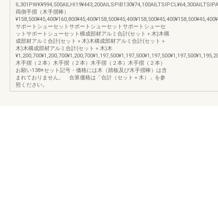
IL301PWK¥994,500AILHI19¥443,200AILSPIB130¥74,100AILTSIPCL¥64,300AILTSIPA
両側手摺（木手摺棒）
¥158,500¥45,400¥160,800¥45,400¥158,500¥45,400¥158,500¥45,400¥158,500¥45,400¥
サポートシューセットサポートシューセットサポートシューセ
ットサポートシューセット構成部材アルミ合計(セット＋木)木構
成部材アルミ合計(セット＋木)木構成部材アルミ合計(セット＋
木)木構成部材アルミ合計(セット＋木)木
¥1,200,700¥1,200,700¥1,200,700¥1,197,500¥1,197,500¥1,197,500¥1,197,500¥1,195,2
木手摺（２本）木手摺（２本）木手摺（２本）木手摺（２本）
お願い138※セット記号・価格には木（踏板及び木手摺棒）は含
まれておりません。 合算価格は「合計（セット＋木）」を参
照ください。