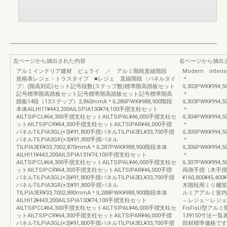
左ページから抽出された内容
右ページから抽出
アルミインテリア建材 ビュライ ／ アルミ階段直線階段
Modern inter
規格表レジェ・トラスタイプ ■レジェ 直線階段〈パネルタイ
＊
プ〉(階高対応)セット記号段数(ステップ数)標準階高踏板セット
IL302PWK¥994,50
記号標準階高踏板セット記号標準階高踏板セット記号標準階高
＊
踏板14段（13ステップ）2,860mmA＊IL286PWK¥988,900階段
IL303PWK¥994,50
本体AILHI11¥443,200AILSPIA130¥74,100手摺支柱セット
＊
AILTSIPCL¥64,300手摺支柱セットAILTSIPAL¥46,000手摺支柱セ
IL304PWK¥994,50
ットAILTSIPCR¥64,300手摺支柱セットAILTSIPAR¥46,000手摺
＊
パネルTILPIA3GL(×3)¥91,800手摺パネルTILPIA3EL¥33,700手摺
IL305PWK¥994,50
パネルTILPIA3GR(×3)¥91,800手摺パネル
＊
TILPIA3ER¥33,7002,870mmA＊IL287PWK¥988,900階段本体
IL306PWK¥994,50
AILHI11¥443,200AILSPIA131¥74,100手摺支柱セット
＊
AILTSIPCL¥64,300手摺支柱セットAILTSIPAL¥46,000手摺支柱セ
IL307PWK¥994,50
ットAILTSIPCR¥64,300手摺支柱セットAILTSIPAR¥46,000手摺
両側手摺（木手摺
パネルTILPIA3GL(×3)¥91,800手摺パネルTILPIA3EL¥33,700手摺
¥160,800¥45,400¥
パネルTILPIA3GR(×3)¥91,800手摺パネル
木階段用ミり棚室
TILPIA3ER¥33,7002,880mmA＊IL288PWK¥988,900階段本体
ルミアアルミ室内
AILHI12¥443,200AILSPIA130¥74,100手摺支柱セット
︵レジェ︶レジェ
AILTSIPCL¥64,300手摺支柱セットAILTSIPAL¥46,000手摺支柱セ
FisFisU型ア
ットAILTSIPCR¥64,300手摺支柱セットAILTSIPAR¥46,000手摺
139150寸法一
パネルTILPIA3GL(×3)¥91,800手摺パネルTILPIA3EL¥33,700手摺
部材標準価格です