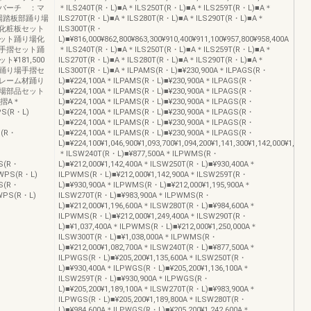
バーチ ：マ
＊ILS240T(R・L)■A＊ILS250T(R・L)■A＊ILS259T(R・L)■A＊
場踏板部踊り場
ILS270T(R・L)■A＊ILS280T(R・L)■A＊ILS290T(R・L)■A＊
化粧板セット
ILS300T(R・
ット踊り場化
L)■¥816,000¥862,800¥863,300¥910,400¥911,100¥957,800¥958,400A
手摺セット踊
＊ILS240T(R・L)■A＊ILS250T(R・L)■A＊ILS259T(R・L)■A＊
181,500
ILS270T(R・L)■A＊ILS280T(R・L)■A＊ILS290T(R・L)■A＊
踊り場手摺セ
ILS300T(R・L)■A＊ILPAMS(R・L)■¥230,900A＊ILPAGS(R・
レーム材踊り
L)■¥224,100A＊ILPAMS(R・L)■¥230,900A＊ILPAGS(R・
場部品セット
L)■¥224,100A＊ILPAMS(R・L)■¥230,900A＊ILPAGS(R・
摺A＊
L)■¥224,100A＊ILPAMS(R・L)■¥230,900A＊ILPAGS(R・
PS(R・L)
L)■¥224,100A＊ILPAMS(R・L)■¥230,900A＊ILPAGS(R・
L)■¥224,100A＊ILPAMS(R・L)■¥230,900A＊ILPAGS(R・
S(R・
L)■¥224,100A＊ILPAMS(R・L)■¥230,900A＊ILPAGS(R・
L)■¥224,100¥1,046,900¥1,093,700¥1,094,200¥1,141,300¥1,142,000¥1,188,
＊ILSW240T(R・L)■¥877,500A＊ILPWMS(R・
MS(R・
L)■¥212,000¥1,142,400A＊ILSW250T(R・L)■¥930,400A＊
PWPS(R・L)
ILPWMS(R・L)■¥212,000¥1,142,900A＊ILSW259T(R・
GS(R・
L)■¥930,900A＊ILPWMS(R・L)■¥212,000¥1,195,900A＊
PWPS(R・L)
ILSW270T(R・L)■¥983,900A＊ILPWMS(R・
L)■¥212,000¥1,196,600A＊ILSW280T(R・L)■¥984,600A＊
ILPWMS(R・L)■¥212,000¥1,249,400A＊ILSW290T(R・
L)■¥1,037,400A＊ILPWMS(R・L)■¥212,000¥1,250,000A＊
ILSW300T(R・L)■¥1,038,000A＊ILPWMS(R・
L)■¥212,000¥1,082,700A＊ILSW240T(R・L)■¥877,500A＊
ILPWGS(R・L)■¥205,200¥1,135,600A＊ILSW250T(R・
L)■¥930,400A＊ILPWGS(R・L)■¥205,200¥1,136,100A＊
ILSW259T(R・L)■¥930,900A＊ILPWGS(R・
L)■¥205,200¥1,189,100A＊ILSW270T(R・L)■¥983,900A＊
ILPWGS(R・L)■¥205,200¥1,189,800A＊ILSW280T(R・
L)■¥984,600A＊ILPWGS(R・L)■¥205,200¥1,242,600A＊