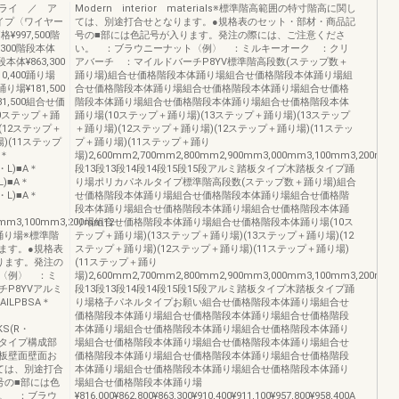
ライ ／ ア
Modern interior materials※標準階高範囲の特寸階高に関し
イプ〈ワイヤー
ては、別途打合せとなります。●規格表のセット・部材・商品記
997,500階
号の■部には色記号が入ります。発注の際には、ご注意くださ
4,300階段本体
い。 ：ブラウニーナット〈例〉 ：ミルキーオーク ：クリ
段本体¥863,300
アバーチ ：マイルドバーチP8YV標準階高段数(ステップ数＋
10,400踊り場
踊り場)組合せ価格階段本体踊り場組合せ価格階段本体踊り場組
踊り場¥181,500
合せ価格階段本体踊り場組合せ価格階段本体踊り場組合せ価格
81,500組合せ価
階段本体踊り場組合せ価格階段本体踊り場組合せ価格階段本体
0(10ステップ＋踊
踊り場(10ステップ＋踊り場)(13ステップ＋踊り場)(13ステップ
(12ステップ＋
＋踊り場)(12ステップ＋踊り場)(12ステップ＋踊り場)(11ステッ
)(11ステップ
プ＋踊り場)(11ステップ＋踊り
A＊
場)2,600mm2,700mm2,800mm2,900mm3,000mm3,100mm3,200mm1
R・L)■A＊
段13段13段14段14段15段15段アルミ踏板タイプ木踏板タイプ踊
L)■A＊
り場ポリカパネルタイプ標準階高段数(ステップ数＋踊り場)組合
R・L)■A＊
せ価格階段本体踊り場組合せ価格階段本体踊り場組合せ価格階
段本体踊り場組合せ価格階段本体踊り場組合せ価格階段本体踊
0mm3,100mm3,200mm12
り場組合せ価格階段本体踊り場組合せ価格階段本体踊り場(10ス
プ踊り場※標準階
テップ＋踊り場)(13ステップ＋踊り場)(13ステップ＋踊り場)(12
ます。●規格表
ステップ＋踊り場)(12ステップ＋踊り場)(11ステップ＋踊り場)
ります。発注の
(11ステップ＋踊り
〈例〉 ：ミ
場)2,600mm2,700mm2,800mm2,900mm3,000mm3,100mm3,200mm1
P8YVアルミ
段13段13段14段14段15段15段アルミ踏板タイプ木踏板タイプ踊
ILPBSA＊
り場格子パネルタイプお願い組合せ価格階段本体踊り場組合せ
価格階段本体踊り場組合せ価格階段本体踊り場組合せ価格階段
BKS(R・
本体踊り場組合せ価格階段本体踊り場組合せ価格階段本体踊り
ネルタイプ構成部
場組合せ価格階段本体踊り場組合せ価格階段本体踊り場組合せ
板壁面壁面お
価格階段本体踊り場組合せ価格階段本体踊り場組合せ価格階段
ては、別途打合
本体踊り場組合せ価格階段本体踊り場組合せ価格階段本体踊り
号の■部には色
場組合せ価格階段本体踊り場
。 ：ブラウ
¥816,000¥862,800¥863,300¥910,400¥911,100¥957,800¥958,400A