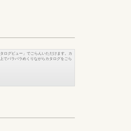
タログビュー」でごらんいただけます。カ
b上でパラパラめくりながらカタログをごら