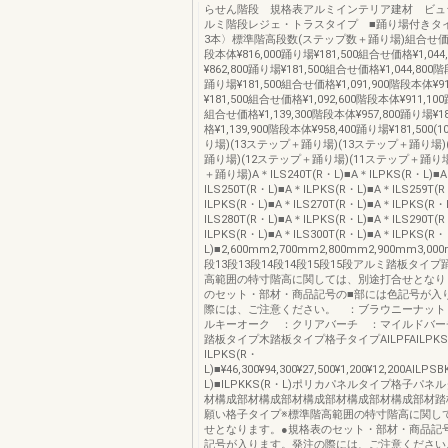
らせん階段 規格表アルミインテリア建材 ビュ
ルミ階段レジェ・トラスタイプ ■踊り場付きタ
3本〉標準階高段数(ステップ数＋踊り場)組合せ価格¥
段本体¥816,000踊り場¥181,500組合せ価格¥1,04
¥862,800踊り場¥181,500組合せ価格¥1,044,800階
踊り場¥181,500組合せ価格¥1,091,900階段本体¥9
¥181,500組合せ価格¥1,092,600階段本体¥911,100
組合せ価格¥1,139,300階段本体¥957,800踊り場¥1
格¥1,139,900階段本体¥958,400踊り場¥181,50
り場)(13ステップ＋踊り場)(13ステップ＋踊り場)
踊り場)(12ステップ＋踊り場)(11ステップ＋踊り場
＋踊り場)A＊ILS240T(R・L)■A＊ILPKS(R・L)■
ILS250T(R・L)■A＊ILPKS(R・L)■A＊ILS259T(
ILPKS(R・L)■A＊ILS270T(R・L)■A＊ILPKS(R・
ILS280T(R・L)■A＊ILPKS(R・L)■A＊ILS290T(
ILPKS(R・L)■A＊ILS300T(R・L)■A＊ILPKS(R・
L)■2,600mm2,700mm2,800mm2,900mm3,00
段13段13段14段14段15段15段アルミ踏板タイ
高範囲の特寸階高に関しては、別途打合せとなり
のセット・部材・商品記号の■部には色記号が入
際には、ご注意ください。 ：ブラウニーナット
ルキーオーク ：クリアバーチ ：マイルドバーチ
踏板タイプ木踏板タイプ格子タイプAILPFAILPKSA
ILPKS(R・
L)■¥46,300¥94,300¥27,500¥1,200¥12,200AILPS
L)■ILPKKS(R・L)ポリカパネルタイプ格子パ
材構成部材構成部材構成部材構成部材構成部材踏
願い格子タイプ※標準階高範囲の特寸階高に関し
せとなります。●規格表のセット・部材・商品記
記号が入ります。発注の際には、ご注意ください