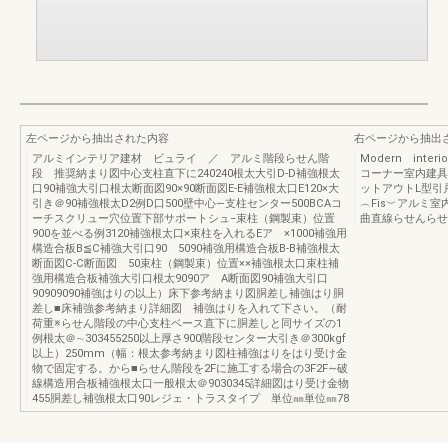
左ページから抽出された内容
右ページから抽出
アルミインテリア建材 ビュライ ／ アルミ階段らせん階
Modern inte
段 推奨納まり図中心支柱直下に240240根太大引D-D補強根太
コーナー室内建具
口90補強大引口根太断面図90×90断面図E-E補強根太口E120×大
ットアウトL型引
引き＠90補強根太D2例D口500壁中心―支柱センター500BCAコ
︵Fis︶アルミ室
ーチスクリュー穴位置下部サポートシュ−束柱（鋼製束）位置
曲直線らせんらせ
900を並べる例3120補強根太口×束柱を入れるEア ×1000補強用
構造合板B≦C補強大引口90 5090補強用構造合板B-B補強根太
断面図C-C断面図 50束柱（鋼製束）位置××補強根太口束柱補
強用構造合板補強大引口根太9090ア A断面図90補強大引口
90909090補強はりの以上）床下参考納まり図胴差し補強はり胴
差し■床補強参考納まり詳細図 補強はりを入れて下さい。（耐
荷重※らせん階段の中心支柱ベース直下に胴差しと同サイズの1
例根太＠∼303455250以上厚さ900階段センター大引き＠300kgf
以上）250mm（幅：根太参考納まり図柱補強はりをはり受け金
物で固定する。から■らせん階段を2Fに施工する場合の3F2F∼破
線構造用合板補強根太口一般根太＠9030345詳細図はり受け金物
455胴差し補強根太口90レジェ・トラスタイプ 単位㎜単位㎜78