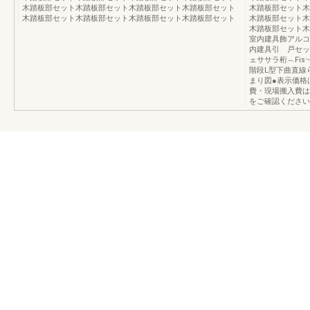
木踏板部セット木踏板部セット木踏板部セット木踏板部セット
木踏板部セット木
木踏板部セット木踏板部セット木踏板部セット木踏板部セット
木踏板部セット木
木踏板部セット木
室内建具飾アルコ
内建具引 戸セッ
ェササラ桁︵Fis
階段L型下曲直線
まり図●表示価格
費・現場搬入費は
をご確認ください