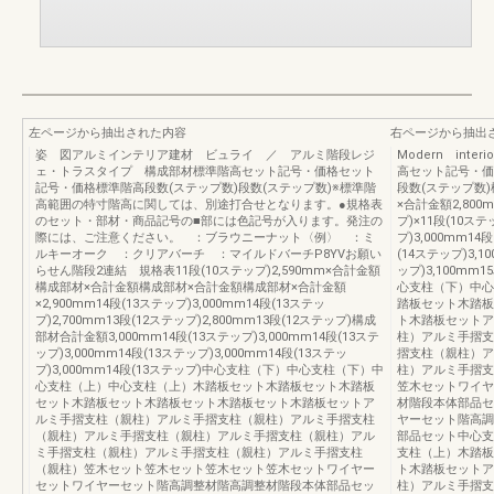
左ページから抽出された内容
右ページから抽出
姿 図アルミインテリア建材 ビュライ ／ アルミ階段レジ
Modern inte
ェ・トラスタイプ 構成部材標準階高セット記号・価格セット
高セット記号・価
記号・価格標準階高段数(ステップ数)段数(ステップ数)※標準階
段数(ステップ数
高範囲の特寸階高に関しては、別途打合せとなります。●規格表
×合計金額2,800m
のセット・部材・商品記号の■部には色記号が入ります。発注の
プ)×11段(10ステ
際には、ご注意ください。 ：ブラウニーナット〈例〉 ：ミ
プ)3,000mm1
ルキーオーク ：クリアバーチ ：マイルドバーチP8YVお願い
(14ステップ)3,1
らせん階段2連結 規格表11段(10ステップ)2,590mm×合計金額
ップ)3,100mm1
構成部材×合計金額構成部材×合計金額構成部材×合計金額
心支柱（下）中心
×2,900mm14段(13ステップ)3,000mm14段(13ステッ
踏板セット木踏板
プ)2,700mm13段(12ステップ)2,800mm13段(12ステップ)構成
ト木踏板セットア
部材合計金額3,000mm14段(13ステップ)3,000mm14段(13ステ
柱）アルミ手摺支
ップ)3,000mm14段(13ステップ)3,000mm14段(13ステッ
摺支柱（親柱）ア
プ)3,000mm14段(13ステップ)中心支柱（下）中心支柱（下）中
柱）アルミ手摺支
心支柱（上）中心支柱（上）木踏板セット木踏板セット木踏板
笠木セットワイヤ
セット木踏板セット木踏板セット木踏板セット木踏板セットア
材階段本体部品セ
ルミ手摺支柱（親柱）アルミ手摺支柱（親柱）アルミ手摺支柱
ヤーセット階高調
（親柱）アルミ手摺支柱（親柱）アルミ手摺支柱（親柱）アル
部品セット中心支
ミ手摺支柱（親柱）アルミ手摺支柱（親柱）アルミ手摺支柱
支柱（上）木踏板
（親柱）笠木セット笠木セット笠木セット笠木セットワイヤー
ト木踏板セットア
セットワイヤーセット階高調整材階高調整材階段本体部品セッ
柱）アルミ手摺支