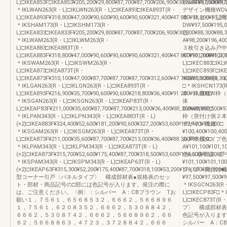
L)□IKEA853F□IKEA853¥205,200¥29,800¥87,700¥87,700¥206,900¥30,300¥88,300¥88,
WwAT¥97,500¥97,
＊IKLWAN263(R・L)□IKLWN263(R・L)□IKEA893□IKEA893T(R・
デザイン機種WD
L)□IKEA893F¥318,800¥47,000¥90,600¥90,600¥90,600¥321,400¥47,800¥91,200¥91,20
本 体セット記号
＊IKSHAM173(R・L)□IKSHM173(R・
DW¥97,500¥195,0
L)□IKEA833□IKEA833F¥205,200¥29,800¥87,700¥87,700¥206,900¥30,300¥88,300¥88,
色
＊IKLWAM263(R・L)□IKLWM263(R・
A¥98,200¥196,40
L)□IKEA883□IKEA883T(R・
３枚引き込み戸中
L)□IKEA883F¥318,800¥47,000¥90,600¥90,600¥90,600¥321,400¥47,800¥91,200¥91,20
AT¥101,100¥101
＊IKSWAM263(R・L)□IKSWM263(R・
L)□IKEC883□IK
L)□IKEA873□IKEA873T(R・
L)□IKEC893F□I
L)□IKEA873F¥310,100¥47,000¥87,700¥87,700¥87,700¥312,600¥47,700¥88,300¥88,30
IKLWCN263
＊IKLGAN263(R・L)□IKLGN263(R・L)□IKEA893T(R・
□＊IKSHCN173
L)□IKEA893F¥216,900¥35,700¥90,600¥90,600¥218,800¥36,400¥91,200¥91,200□
本 体機種W枠
＊IKSGAN263(R・L)□IKSGN263(R・L)□IKEAP83T(R・
体
L)□IKEAP83F¥211,000¥35,600¥87,700¥87,700¥213,000¥36,400¥88,300¥88,300□
DWwW¥97,500¥97,
＊IKLPAN343(R・L)□IKLPN343(R・L)□IKEA883T(R・L)
枠（突付け側２本
(×2)□IKEA883F¥324,400¥52,600¥181,200¥90,600¥327,200¥53,600¥182,400¥91,200□
デザイン機種
＊IKSGAM263(R・L)□IKSGM263(R・L)□IKEA873T(R・
¥100,400¥100,4
L)□IKEA873F¥211,000¥35,600¥87,700¥87,700¥213,000¥36,400¥88,300¥88,300□
み戸中棧タイプ色
＊IKLPAM343(R・L)□IKLPM343(R・L)□IKEA873T(R・L)
A¥101,100¥101,1
(×2)□IKEA873F¥315,700¥52,600¥175,400¥87,700¥318,500¥53,600¥176,600¥88,300□
色A３枚引違い戸
＊IKSPAM343(R・L)□IKSPM343(R・L)□IKEAP63T(R・L)
¥101,100¥101,1
(×2)□IKEAP63F¥315,300¥52,200¥175,400¥87,700¥318,100¥53,200¥176,600¥88,300■
タイプ〈突付け側
型コーナー引戸〈パネルタイプ〉 構成部材表●規格表のセッ
¥97,500¥97,500¥9
ト・部材・商品記号の□部には色記号が入ります。発注の際に
＊IKSGCN263(R・
は、ご注意ください。〈例〉：シルバー A：CBブラウン Tお
L)□IKECP83F□＊
願い１，７５６１，６５６８５３２，６６６２，５６６８９６
L)□IKEC873T
１，７５６１，６２０８３５２，６６６２，５３０８８４２，
プ〉 構成部材表
６６６２，５３０８７４２，６６６２，５６６８９６２，６６
色記号が入ります
６２，５６６８８６３，４７２３，３７２８８４２，６６６
シルバー A：C