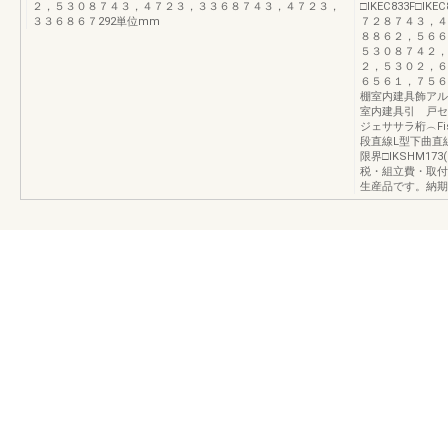
２，５３０８７４３，４７２３，３３６８７４３，４７２３，
□IKEC833F□IK
３３６８６７292単位mm
７２８７４３，４
８８６２，５６６
５３０８７４２，
２，５３０２，６
６５６１，７５６
棚室内建具飾アル
室内建具引 戸セ
ジェササラ桁︵Fi
段直線L型下曲直
限界□IKSHM1
税・組立費・取付
生産品です。納期