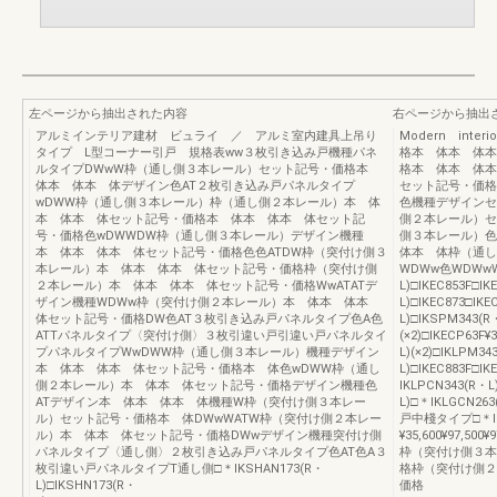
左ページから抽出された内容
右ページから抽出
アルミインテリア建材 ビュライ ／ アルミ室内建具上吊り
Modern inte
タイプ L型コーナー引戸 規格表ww３枚引き込み戸機種パネ
格本 体本 体本
ルタイプDWwW枠（通し側３本レール）セット記号・価格本
格本 体本 体本
体本 体本 体デザイン色AT２枚引き込み戸パネルタイプ
セット記号・価格
wDWW枠（通し側３本レール）枠（通し側２本レール）本 体
色機種デザインセ
本 体本 体セット記号・価格本 体本 体本 体セット記
側２本レール）セ
号・価格色wDWWDW枠（通し側３本レール）デザイン機種
側３本レール）
本 体本 体本 体セット記号・価格色色ATDW枠（突付け側３
体本 体枠（通し
本レール）本 体本 体本 体セット記号・価格枠（突付け側
WDWw色WDWwW
２本レール）本 体本 体本 体セット記号・価格WwATATデ
L)□IKEC853F□I
ザイン機種WDWw枠（突付け側２本レール）本 体本 体本
L)□IKEC873□IK
体セット記号・価格DW色AT３枚引き込み戸パネルタイプ色A色
L)□IKSPM343(R
ATTパネルタイプ〈突付け側〉３枚引違い戸引違い戸パネルタイ
(×2)□IKECP63F¥3
プパネルタイプWwDWW枠（通し側３本レール）機種デザイン
L)(×2)□IKLPM3
本 体本 体本 体セット記号・価格本 体色wDWW枠（通し
L)□IKEC883F□IK
側２本レール）本 体本 体セット記号・価格デザイン機種色
IKLPCN343(R・L
ATデザイン本 体本 体本 体機種W枠（突付け側３本レー
L)□＊IKLGCN
ル）セット記号・価格本 体DWwWATW枠（突付け側２本レー
戸中棧タイプ□＊IK
ル）本 体本 体セット記号・価格DWwデザイン機種突付け側
¥35,600¥97,500¥
パネルタイプ〈通し側〉２枚引き込み戸パネルタイプ色AT色A３
枠（突付け側３本
枚引違い戸パネルタイプT通し側□＊IKSHAN173(R・
格枠（突付け側２
L)□IKSHN173(R・
価格