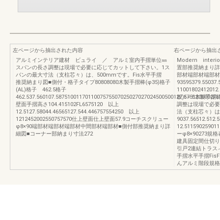
左ページから抽出された内容
右ページから抽出
アルミインテリア建材 ビュライ ／ アルミ室内手摺単位㎜
Modern inte
スパンの長さ調整は現場で必要に応じてカットして下さい。1ス
置部推奨納まり詳
パンの最大寸法（支柱芯々）は、500mmです。Fis水平手摺
部材端部材端部材8
推奨納まり図■側付・格子タイプ80808080木製手摺棒(φ35)格子
93595379.5503
(AL)格子 462.5格子
11001802412
462.537.560107.5875100117011007575507025027027024500500127.5751205002FL
板)t＝6木製手摺
壁面手摺高さ104.415102FL6575120 以上
調整は現場で必要
12.5127.58044.46565127.544.446757554250 以上
法（支柱芯々）は
1212452002550757570仕上壁面仕上壁面57.9コーチスクリュー
9037.56512.512
φ8×90端部材端部材端部材中間部材端部材■側付部推奨納まり詳
12.511590259
細図■コーナー部納まり寸法272
ーφ8×9027
建具固定間仕切り
引戸2連結トラス
手摺水平手摺Fis
んアルミ階段規格寸