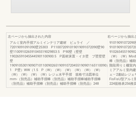
左ページから抽出された内容
右ページから抽出
アルミ室内手摺アルミインテリア建材 ビュライ ／
9101909107209
72019091091090壁25303 P110072091019019091072090壁90
91019091072072
壁110091026591045519029853.5 P90壁（壁壁
91026545519
190265910455445901100900.5 P面材床置・イタ壁 プ壁壁壁
（W）（W）Moder
壁
棒（別売品）補助
19091053019090710110090265190910720455190901165110090）
階段用りミ棚室内
1 P壁）WW（1.5 P（W）（W）（W）（W）（W）（W）
ミアアルミ室内建
（W）（W）（W）（W）レジェ水平手摺 規格寸法図単位
ェ︶2連結レジェ
mm-（別売品）補助手摺棒（別売品）補助手摺棒補助手摺棒
FisFisU型ア
（別売品）補助手摺棒（別売品）補助手摺棒（別売品）248
224規格表256