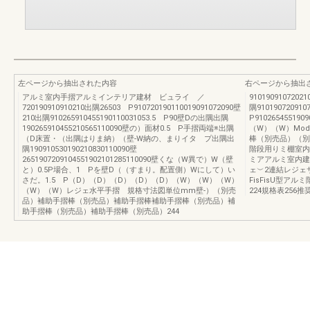
左ページから抽出された内容
右ページから抽出
アルミ室内手摺アルミインテリア建材 ビュライ ／
910190910720
720190910910210出隅26503 P910720190110019091072090壁
隅910190720910
210出隅910265910455190110031053.5 P90壁Dの出隅出隅
P9102654551
190265910455210565110090壁の）面材0.5 P手摺両端※出隅
（W）（W）Moder
（D床置・（出隅はりま納）（壁-W納の、まりイタ プ出隅出
棒（別売品）（別
隅190910530190210830110090壁
階段用りミ棚室内
2651907209104551902101285110090壁くな（W異で）W（壁
ミアアルミ室内建
と）0.5P場合、1 Pを壁D（（すまり。配置側）Wにして）い
ェ︶2連結レジェ
さだ。1.5 P（D）（D）（D）（D）（D）（W）（W）（W）
FisFisU型ア
（W）（W）レジェ水平手摺 規格寸法図単位mm壁-）（別売
224規格表256
品）補助手摺棒（別売品）補助手摺棒補助手摺棒（別売品）補
助手摺棒（別売品）補助手摺棒（別売品）244