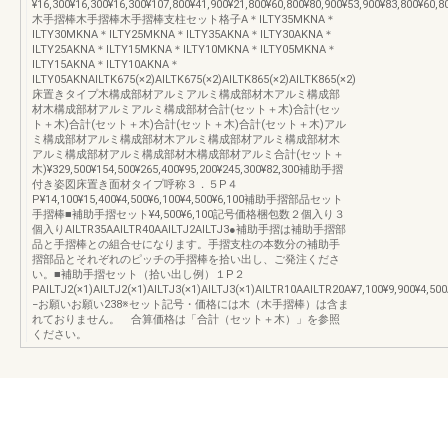
¥16,300¥16,300¥16,300¥107,800¥41,900¥21,800¥60,800¥80,900¥53,900¥83,800¥60,8
木手摺棒木手摺棒木手摺棒支柱セット格子A＊ILTY35MKNA＊
ILTY30MKNA＊ILTY25MKNA＊ILTY35AKNA＊ILTY30AKNA＊
ILTY25AKNA＊ILTY15MKNA＊ILTY10MKNA＊ILTY05MKNA＊
ILTY15AKNA＊ILTY10AKNA＊
ILTY05AKNAILTK675(×2)AILTK675(×2)AILTK865(×2)AILTK865(×2)
床置きタイプ木構成部材アルミアルミ構成部材木アルミ構成部
材木構成部材アルミアルミ構成部材合計(セット＋木)合計(セッ
ト＋木)合計(セット＋木)合計(セット＋木)合計(セット＋木)アル
ミ構成部材アルミ構成部材木アルミ構成部材アルミ構成部材木
アルミ構成部材アルミ構成部材木構成部材アルミ合計(セット＋
木)¥329,500¥154,500¥265,400¥95,200¥245,300¥82,300補助手摺
付き姿図床置き面材タイプ呼称３．５P４
P¥14,100¥15,400¥4,500¥6,100¥4,500¥6,100補助手摺部品セット
手摺棒■補助手摺セット¥4,500¥6,100記号価格梱包数２個入り３
個入りAILTR35AAILTR40AAILTJ2AILTJ3●補助手摺は補助手摺部
品と手摺棒との組合せになります。手摺支柱の本数分の補助手
摺部品とそれぞれのピッチの手摺棒を拾い出し、ご発注くださ
い。■補助手摺セット（拾い出し例）１P２
PAILTJ2(×1)AILTJ2(×1)AILTJ3(×1)AILTJ3(×1)AILTR10AAILTR20A¥7,100¥9,900¥4,500
−お願いお願い238※セット記号・価格には木（木手摺棒）は含ま
れておりません。 合算価格は「合計（セット＋木）」を参照
ください。