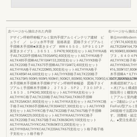
左ページから抽出された内容
右ページから抽出
デザイン呼称呼称幅アルミ室内手摺アルミインテリア建材 ビ
単位mmModern 
ュライ ／ レジェ水平手摺 規格表姿 図格子タイプアルミ
イプ¥174,600
手摺棒木手摺棒■床置きタイプ WW４５５０．５P９１０１P
AILTR20A¥164
床置きタイプ１，３６５１．５P¥78,900支柱セットAILTHYKA格
¥9,900¥83,800
子AILTK220手摺棒AILTR05A¥92,400支柱セットAILTHYKA格子
プ３，６４０４P¥3
AILTK485手摺棒AILTR10A¥153,200支柱セットAILTHYKB格子
AILTHYKC格子格
AILTK220格子AILTK675手摺棒AILTR15A¥72,400支柱セット
AILTHYKBAI
AILTHYKA格子AILTK220¥85,300支柱セットAILTHYKA格子
¥16,300¥107,800¥
AILTK485¥144,600支柱セットAILTHYKB格子AILTK220格子
木手摺棒A＊ILTY4
AILTK675¥9,900¥9,900¥9,900¥41,900¥21,800¥80,900¥34,700¥50,600¥21,800¥50,600¥
ILTY20AKNAILTK6
木手摺棒木手摺棒木手摺棒デザイン呼称呼称幅姿 図格子タイ
木構成部材アルミ
プアルミ手摺棒木手摺棒２，２７５２．５P２，７３０３P３，
＋木)アルミ構成部材
１８５３．５P¥240,300支柱セットAILTHYKA支柱セット
階段用りミ棚室内
AILTHYKC格子AILTK220格子AILTK675AILTK865手摺棒
ミアアルミ室内建
AILTR25A¥261,800支柱セットAILTHYKA支柱セットAILTHYKC格
ェ︶2連結レジェ
子格子AILTK865手摺棒AILTR30A¥327,300支柱セットAILTHYKB
FisFisU型ア
支柱セットAILTHYKC格子AILTK220格子AILTK675格子手摺棒
240規格寸法図
AILTR35A¥229,000支柱セットAILTHYKAAILTHYKC格子
す。消費税・組立
AILTK220格子AILTK675格子AILTK865¥249,100支柱セット
ん。●受注生産品
AILTHYKAAILTHYKCAILTK865¥313,200支柱セット
AILTHYKBAILTHYKCAILTK220AILTK675支柱セット格子格子格
子支柱セット格子格子