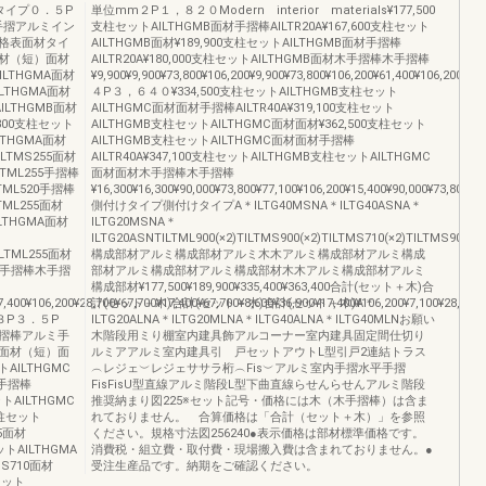
タイプ０．５P
単位mm２P１，８２０Modern interior materials¥177,500
手摺アルミイン
支柱セットAILTHGMB面材手摺棒AILTR20A¥167,600支柱セット
格表面材タイ
AILTHGMB面材¥189,900支柱セットAILTHGMB面材手摺棒
材（短）面材
AILTR20A¥180,000支柱セットAILTHGMB面材木手摺棒木手摺棒
LTHGMA面材
¥9,900¥9,900¥73,800¥106,200¥9,900¥73,800¥106,200¥61,400¥106,200¥9,9
ILTHGMA面材
４P３，６４０¥334,500支柱セットAILTHGMB支柱セット
AILTHGMB面材
AILTHGMC面材面材手摺棒AILTR40A¥319,100支柱セット
2,800支柱セット
AILTHGMB支柱セットAILTHGMC面材面材¥362,500支柱セット
ILTHGMA面材
AILTHGMB支柱セットAILTHGMC面材面材手摺棒
ILTMS255面材
AILTR40A¥347,100支柱セットAILTHGMB支柱セットAILTHGMC
LTML255手摺棒
面材面材木手摺棒木手摺棒
LTML520手摺棒
¥16,300¥16,300¥90,000¥73,800¥77,100¥106,200¥15,400¥90,000¥73,800¥7
LTML255面材
側付けタイプ側付けタイプA＊ILTG40MSNA＊ILTG40ASNA＊
ILTHGMA面材
ILTG20MSNA＊
ILTG20ASNTILTML900(×2)TILTMS900(×2)TILTMS710(×2)TILTMS900(×2)
ILTML255面材
構成部材アルミ構成部材アルミ木木アルミ構成部材アルミ構成
木手摺棒木手摺
部材アルミ構成部材アルミ構成部材木木アルミ構成部材アルミ
構成部材¥177,500¥189,900¥335,400¥363,400合計(セット＋木)合
7,400¥106,200¥28,700¥67,700¥17,400¥67,700¥8,600¥36,900¥17,400¥106,200¥7,100¥28,700
計(セット＋木)合計(セット＋木)合計(セット＋木)A＊
３P３．５P
ILTG20ALNA＊ILTG20MLNA＊ILTG40ALNA＊ILTG40MLNお願い
摺棒アルミ手
木階段用ミり棚室内建具飾アルコーナー室内建具固定間仕切り
面材（短）面
ルミアアルミ室内建具引 戸セットアウトL型引戸2連結トラス
AILTHGMC
︵レジェ︶レジェササラ桁︵Fis︶アルミ室内手摺水平手摺
0手摺棒
FisFisU型直線アルミ階段L型下曲直線らせんらせんアルミ階段
ットAILTHGMC
推奨納まり図225※セット記号・価格には木（木手摺棒）は含ま
支柱セット
れておりません。 合算価格は「合計（セット＋木）」を参照
55面材
ください。規格寸法図256240●表示価格は部材標準価格です。
ットAILTHGMA
消費税・組立費・取付費・現場搬入費は含まれておりません。●
MS710面材
受注生産品です。納期をご確認ください。
柱セット