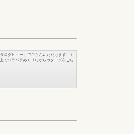
タログビュー」でごらんいただけます。カ
b上でパラパラめくりながらカタログをごら