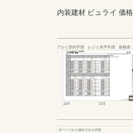
内装建材 ビュライ 価格表 22
アルミ室内手摺 レジェ水平手摺 規格表
224
225
左ページから抽出された内容