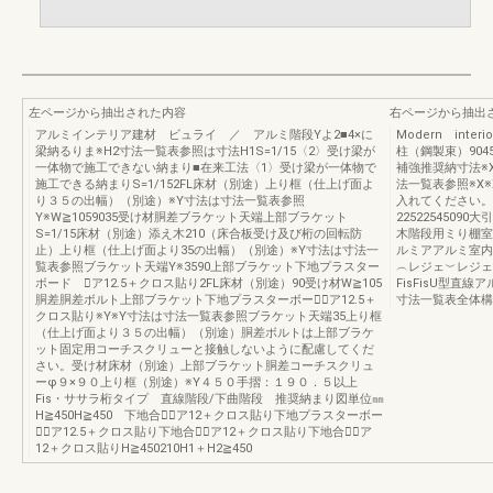
左ページから抽出された内容
右ページから抽出
アルミインテリア建材 ビュライ ／ アルミ階段Yよ2■4×に
Modern inter
梁納るりま※H2寸法一覧表参照は寸法H1S=1/15〈2〉受け梁が
柱（鋼製束）9045
一体物で施工できない納まり■在来工法〈1〉受け梁が一体物で
補強推奨納寸法※
施工できる納まりS=1/152FL床材（別途）上り框（仕上げ面よ
法一覧表参照※X
り３５の出幅）（別途）※Y寸法は寸法一覧表参照
入れてください。
Y※W≧1059035受け材胴差ブラケット天端上部ブラケット
22522545090
S=1/15床材（別途）添え木210（床合板受け及び桁の回転防
木階段用ミり棚室
止）上り框（仕上げ面より35の出幅）（別途）※Y寸法は寸法一
ルミアアルミ室内
覧表参照ブラケット天端Y※3590上部ブラケット下地プラスター
︵レジェ︶レジェ
ボード ⃝ア12.5＋クロス貼り2FL床材（別途）90受け材W≧105
FisFisU型直
胴差胴差ボルト上部ブラケット下地プラスターボード⃝ア12.5＋
寸法一覧表全体構成図
クロス貼り※Y※Y寸法は寸法一覧表参照ブラケット天端35上り框
（仕上げ面より３５の出幅）（別途）胴差ボルトは上部ブラケ
ット固定用コーチスクリューと接触しないように配慮してくだ
さい。受け材床材（別途）上部ブラケット胴差コーチスクリュ
ーφ９×９０上り框（別途）※Y４５０手摺：１９０．５以上
Fis・ササラ桁タイプ 直線階段/下曲階段 推奨納まり図単位㎜
H≧450H≧450 下地合板⃝ア12＋クロス貼り下地プラスターボー
ド⃝ア12.5＋クロス貼り下地合板⃝ア12＋クロス貼り下地合板⃝ア
12＋クロス貼りH≧450210H1＋H2≧450