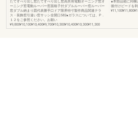
たてすべり出し窓たてすべり出し窓高所用電動オーニング窓オ
●本部品箱に同梱
ーニング窓電動ルーバー窓面格子付ダブルルーバー窓ルーバー
後付けビードを剥
窓ダブル納まり図代表勝手口ドア限界特寸製作商品関連テラ
¥11,100¥11,800¥1
ス・装飾窓引違い窓サッシ全開口582●ガラスについては、P．
１２をご参照ください。お願い
¥9,800¥10,100¥10,400¥9,700¥10,300¥10,400¥10,300¥11,300