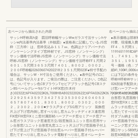
左ページから抽出された内容
右ページから抽出
サッシH呼称高h姿 図旧呼称幅サッシWwガラス寸法サッシhサ
●表示価格は部材
ッシw内法基準内法基準（外観図）●規格表に記載しているJS窓
付費、現場搬入費
枠〈三方枠〉は、窓枠見込み１１７㎜、色調はクリアバーチの
FF４．５尺間１
ノンケーシングタイプ窓枠材です。JS窓枠（ノンケーシング）
11916511918□6P
サッシ価格寸法呼称JS窓枠（ノンケーシング）サッシ価格寸法
１，７４９１，９
呼称JS窓枠（ノンケーシング）サッシ価格寸法呼称FF１尺間２
３５１，１９５１
６０１．５尺間３６５３尺間７４０１，８００２，０００２，
号・価格（色：ブ
２００F呼称幅026036074202218２３５１尺間023F●特寸手配の
紙¥1,100¥1,0
場合は、サッシW・H寸法をご使用ください。●表中記号の□に
には下記の条件を
は、色記号が入ります。ご発注の際は、ご注意ください。□色記
呼称H呼称Wサッ
号についてサッシ色CBブラウンTセピアブラック色記号CBステ
026別途手配防火ガ
ン8Sペールグレー9ホワイトHFIX窓(巾木付
げ窓ハーフアーチ
き)02322□6PFA02322¥26,7008HBAB0232202622□6PFA02622¥26,7008HBAB026220
ッシディオス付属
２２９２５４３５９７３４２７５２３５３００２６０４０５３
台形窓/丸窓面格
６５７８０７４０１，８３０１，８００２，０３０２，０００
窓FIX窓FIX
２，２３０２，２００■テラス戸タイプSG用アリッツ 装飾窓
ムラッチ出窓たて
片上げ下げ窓内倒し窓すべり出し窓カムラッチディオス連窓用
し窓たてすべり出
FIX窓FIX窓FIXミニ窓付属部材ハーフアーチ窓セミアーチ窓アー
付ダブル納まり図
ル窓ガラスブロック窓連窓方立/段窓無目ユニット窓出窓用サッ
バー窓面格子付ル
シ台形窓/ユニット台形窓丸窓ユニット片上げ下げ窓面格子付上
ーニング窓ダブル
げ下げ窓上げ下げ窓面格子付出窓ルーバー窓面格子付ルーバー
開口サッシ583代
窓たてすべり出し窓カムラッチ電動すべり出し窓オペレーター
段窓608面格子620