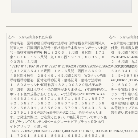
左ページから抽出された内容
右ページから抽出
呼称高姿 図呼称幅旧呼称幅寸法呼称旧呼称幅表示関西間関東
●表示価格は部材
間東九州・四国間西九記号・価格縦格子本数サッシWサッシH記
付費、現場搬入費
号・価格寸法呼称WGHG１８２０６．３尺間 ６尺間 １７２
引 ９尺間４枚引
東１８１６．１２５尺間 九１８６西１９１１，８０３２，０
263184263204
０３西６．３尺間
２．６尺間 九２
172181811818618191181722018120186201912037220354202862043721835418286
４５尺間２枚引 横
九３７２東３５４１２尺間 １２．６尺間 西西２８６２９．
６３６３４１，２
４５尺間４枚引 ２８６４９．４５尺間２枚引 WGサッシW旧
３．５−５９７８
呼称幅呼称幅姿 図寸法呼称記号・価格記号・価格寸法呼称
¥40,000¥51,300
１，８０３サッシHHG呼称高１８２，００３２０縦格子本数
２，６３０２，６
姿 図姿 図はホワイト色の規格がありません。●寸法呼称のは
チール電動Ｅタイ
ホワイト色の規格がありません。●寸法呼称の286182WGWG４
ッター付引違い窓
４４４６３４４１，６５７１，８５７１，６５７１，８５７７
シャッター付引違
８２．５８２７．５８５２．５８８０７８２．５８２７．５８
引き窓3枚引違い
５２．５８８０１，３５５６２９．５７９８．５８４３．５−６
ル電動タイプアル
２２７９１８３６色記号●表中記号の□には、色記号が入りま
窓引違い窓全開口
す。ご発注の際は、ご注意ください。□色記号についてサッシ色
CBブラウンTCBステン8ペールグレーセピアブラックS9Hホワ
イトアリッツ 引違い窓
□5CS17218¥28,800□5CS17220¥31,400□5CS18118¥31,100□5CS18120¥33,900□5CS
１，７２０１，８１０１，８６０１，９１５２，８６５２，８