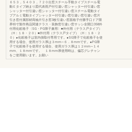
６５３，５４０３，７２０出窓スチール手動タイプスチール電
動Ｅタイプ納まり図代表雨戸付引違い窓シャッター付引違い窓
シャッター付引違い窓シャッター付引違い窓スチール電動タイ
プアルミ電動タイプシャッター付引違い窓引違い窓引違い窓片
引き窓付属部材両袖片引き窓3枚引違い窓面格子付勝手口ドア限
界特寸製作商品関連テラス・装飾窓引違い窓サッシ全開口358外
付用化粧格子〈SG・PG障子兼用〉■外付用（テラス戸タイプ）
（H：１８・２０）■外付用（テラス戸タイプ）（H：１８・２
０）●化粧格子は室内側取付専用です。●SG障子で化粧格子を使
用する場合、使用ガラス厚は３mm∼６．８mmです。●PG障
子で化粧格子を使用する場合、使用ガラス厚は１２mm∼１４
mm、１８mmです。 １８mm厚使用時は、偏芯グレチャン
をご使用願います。お願い