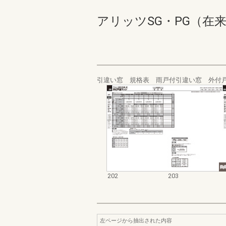
アリッツSG・PG（在来） 価格
引違い窓 規格表 雨戸付引違い窓 外付
202
203
左ページから抽出された内容