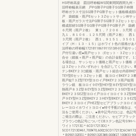
HS呼称高姿 図旧呼称幅WS関東間関西間九州
旧呼称幅表示網 戸PG障子PG障子SG障子枠障
呼称ガラス寸法SG障子PG障子セット価格構成部
戸 袋鏡板・雨戸Eセット３ZセットサッシWサッ
板・雨戸ガラス寸法PG障子SG障子３Zセットセ
構成部材SG障子SG障子PG障子PG障子戸 袋
６尺間（雨戸２枚） 東１，７２０６．３尺間
九１，８１０６．１２５尺間（雨戸２枚） 西１
３尺間（雨戸２枚） 西１，９１５１，３５０１
イプ（H：１３・１５）はホワイト色の規格があ
法呼称の呼称幅1721811861911513外付戸箱
戸付引違い窓●雨戸セット（Eセット・３Zセット
合せ（鏡板＋雨戸＋雨戸錠）の合計金額です。１
る場合は、サッシセット価格と雨戸セット価格（
は３Zセットのいずれか）を合計してください。
テンBKEY２３□鏡板・雨戸セット組合せ内容BK
TEY型Eセット３Zセット鏡 板ヨロイBKEY２
雨戸錠T３Z型TEY型ヨロイ戸BKEY２３雨戸錠雨 
ラウン鏡 板ヨロイ９EY型HEY型８EY型SEY型
熱雨戸８３Z型８EY型S３Z型BKEY２３SEY型８
BKEY２３SEZ型ヨロイ戸ヨロイヨロイ９３Z型B
戸９EY型H３Z型BKEY２３HEY型BKEY２３９E
BKEY２３ヨロイ戸HEZ型セピアブラックヨロイ
レーヨロイホワイトヨロイ●特寸手配の場合は、
法をご使用ください。●表中記号の□には、色記
ご発注の際は、ご注意ください。セピアブラックサ
ブラウン□色記号についてCBステン色記号S9H
ワイト17213□＊6CD17213D□＊
5CD17213D¥61,700¥70,600□5CD17213□6CM1721
＊B090132EE□＊B090132E3¥8,000¥27,100¥33,9