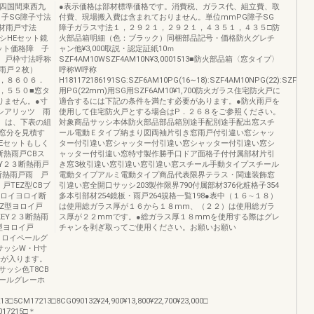
・四国間東西九
●表示価格は部材標準価格です。消費税、ガラス代、組立費、取
 子SG障子寸法
付費、現場搬入費は含まれておりません。単位mmPG障子SG
材雨戸寸法
障子ガラス寸法１，２９２１，２９２１，４３５１，４３５□防
シHEセット鏡
火部品箱明細（色：ブラック）同梱部品記号・価格防火グレチ
ット価格障 子
ャン他¥3,000取説・認定証紙10ｍ
網 戸枠寸法呼称
SZF4AM10WSZF4AM10N¥3,0001513■防火部品箱〈窓タイプ〉
（雨戸２枚）
呼称W呼称
，８６０６．
H181172186191SG:SZF6AM10PG(16∼18):SZF4AM10NPG(22):SZF4A
，５５０■窓タ
用PG(22mm)用SG用SZF6AM10¥1,700防火ガラス住宅防火戸に
りません。●寸
適合するには下記の条件を満たす必要があります。●防火雨戸を
サッシアリッツ 雨
使用して住宅防火戸とする場合はP．２６８をご参照ください。
）は、下表の組
対象商品サッシ本体防火部品部品箱別途手配別途手配出窓スチ
窓分を見積す
ール電動Ｅタイプ納まり図両袖片引き窓雨戸付引違い窓シャッ
Eセットもしく
ター付引違い窓シャッター付引違い窓シャッター付引違い窓シ
断熱雨戸CBス
ャッター付引違い窓特寸製作勝手口ドア面格子付付属部材片引
EY２３断熱雨戸
き窓3枚引違い窓引違い窓引違い窓スチール手動タイプスチール
３断熱雨戸雨 戸
電動タイプアルミ電動タイプ商品代表限界テラス・関連装飾窓
戸TEZ型CBブ
引違い窓全開口サッシ203製作限界790付属部材376化粧格子354
ヨロイヨロイ断
多本引部材254鏡板・雨戸264規格一覧198●表中（１６∼１８）
EZ型ヨロイ戸
は使用総ガラス厚が１６から１８mm、（２２）は使用総ガラ
KEY２３断熱雨
ス厚が２２mmです。●総ガラス厚１８mmを使用する際はグレ
Z型ヨロイ戸
チャンを剥ぎ取ってご使用ください。お願いお願い
ヨロイペールグ
サッシW・H寸
号が入ります。
ッシ色T8CB
ペールグレーホ
3□5CM17213□8CG090132¥24,900¥13,800¥22,700¥23,000□
0017215□＊