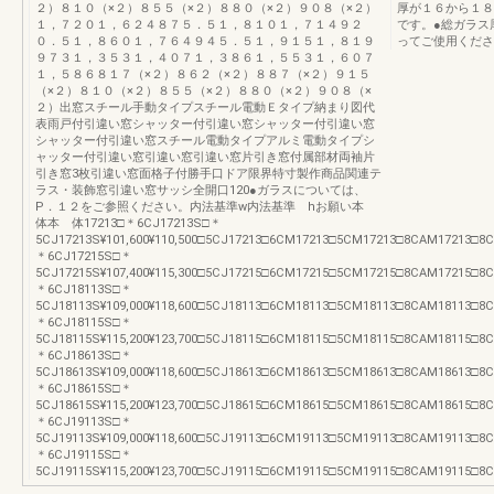
２）８１０（×２）８５５（×２）８８０（×２）９０８（×２）
厚が１６から１８
１，７２０１，６２４８７５．５１，８１０１，７１４９２
です。●総ガラス
０．５１，８６０１，７６４９４５．５１，９１５１，８１９
ってご使用くださ
９７３１，３５３１，４０７１，３８６１，５５３１，６０７
１，５８６８１７（×２）８６２（×２）８８７（×２）９１５
（×２）８１０（×２）８５５（×２）８８０（×２）９０８（×
２）出窓スチール手動タイプスチール電動Ｅタイプ納まり図代
表雨戸付引違い窓シャッター付引違い窓シャッター付引違い窓
シャッター付引違い窓スチール電動タイプアルミ電動タイプシ
ャッター付引違い窓引違い窓引違い窓片引き窓付属部材両袖片
引き窓3枚引違い窓面格子付勝手口ドア限界特寸製作商品関連テ
ラス・装飾窓引違い窓サッシ全開口120●ガラスについては、
P．１２をご参照ください。内法基準w内法基準 hお願い本
体本 体17213□＊6CJ17213S□＊
5CJ17213S¥101,600¥110,500□5CJ17213□6CM17213□5CM17213□8CAM17213□8CAB1
＊6CJ17215S□＊
5CJ17215S¥107,400¥115,300□5CJ17215□6CM17215□5CM17215□8CAM17215□8CAB1
＊6CJ18113S□＊
5CJ18113S¥109,000¥118,600□5CJ18113□6CM18113□5CM18113□8CAM18113□8CAB1
＊6CJ18115S□＊
5CJ18115S¥115,200¥123,700□5CJ18115□6CM18115□5CM18115□8CAM18115□8CAB1
＊6CJ18613S□＊
5CJ18613S¥109,000¥118,600□5CJ18613□6CM18613□5CM18613□8CAM18613□8CAB1
＊6CJ18615S□＊
5CJ18615S¥115,200¥123,700□5CJ18615□6CM18615□5CM18615□8CAM18615□8CAB1
＊6CJ19113S□＊
5CJ19113S¥109,000¥118,600□5CJ19113□6CM19113□5CM19113□8CAM19113□8CAB1
＊6CJ19115S□＊
5CJ19115S¥115,200¥123,700□5CJ19115□6CM19115□5CM19115□8CAM19115□8CAB1