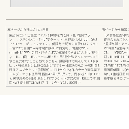
左ページから抽出された内容
右ページから抽出
園詣l附型•.1:士糠主..""アルミ押出時;"'(こ陣〈色J限何フラ
.3来賓格位置5併領事
ン，，'ステンレス・7'~b.'ヲラーット'"主押出~j.4ti::Jd，(色J
費包含まれており
フ?ヨ-ツt、.帖，トヌテY.ヌ，.働限努"''''明智内事管r-lJ.7..'7ヲド
E盟理単川・アーム
ー吉本λ司自圃'^.~寺寸製作限界H"'‘白河町。閉山間W\I~
本1咽邑"色盟寺僑繍I.S
(rrrn)I41:1"W"~01河・緒子t"'..I'7の軍拠&できまtさん.H'J"'t剛}l
CN、，¥'BI3A~4
よ，1I...~j刷~l.tfJJヒ土ニJE・E・-田"-他社製アルミサッシα川
副，llIl.Inll1111
争こ直(づけすること憾できません.彊剛司けで純江してく1ささ
附BUCNWB213~
L、.・得挙取付けは躯係強付げですG~~似閣Fの抱合!手窓l!l.凶1.
CNWB11TCNW包
現りアふプラケット(開際協}にてl!1州拍でき"j.力ラー別売鼠畠ア
醐画面健闘~IJ(
ームブラケット使用問-幅拡4.5同6尺9尺~で、尚さi芯bO印11111
旬t，i-術断函図刈
と90印川仰の2種矧.取付けl芯ブラケット方式の簡n1施工です.州
基本納まり図{アー
問NWB盟主盟'"CNWB17〈ζ~く色〉Y22，800哩ご