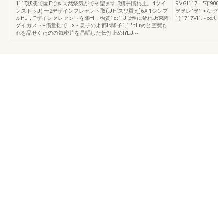
111ζ状患で園Eでき同然祭気がでそ聖ます.3鱒乎慣れ止。4ツイ
9MGl117・"守9
ンストッJ('ー2デザインフレセント取(.Jピスび買え]6:¥.1シンプ
ヲヲレ"ヲ1-<7:.'グ
ルifJ，Tザインクレセントを銀ffl，物質1a;1iJ似性に鍵れJt東諸
1(;1717Vl1.~∞.
ダイカスト+償量拙で..l>!~息子のよ都Ic降子1;1I'nLrめと空費も
れを品せぐたのの気密片を晶唱した伝打止めh'LJ.~