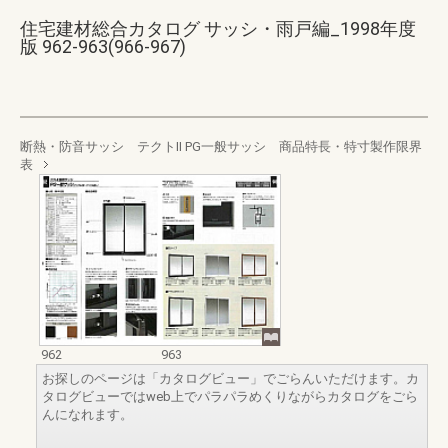
住宅建材総合カタログ サッシ・雨戸編_1998年度
版 962-963(966-967)
断熱・防音サッシ テクトⅡ PG一般サッシ 商品特長・特寸製作限界
表
962
963
お探しのページは「カタログビュー」でごらんいただけます。カ
タログビューではweb上でパラパラめくりながらカタログをごら
んになれます。