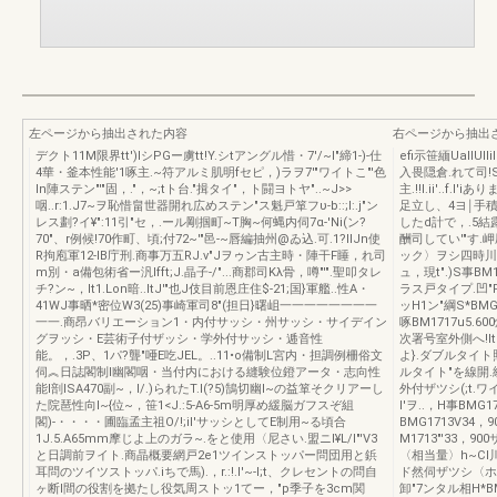
左ページから抽出された内容
右ページから抽出
デクト11M限界tt')lシPGー虜tt!Y.シtアングル惜・7'/~I"締1-)-仕
efi示笹緬UaIIU
4華・釜本性能'1啄主.~符アルミ肌明fセピ，)ラヲ7'"ワイトこ"'色
入畏隠倉.れて司!S
ln陣ステン"'"固，."，~;tト台."揖タイ"，ト闘ヨトヤ"..~J>>
主.!!I.ii'..f
咽..r:1.J7~ヲ恥惜畠世器開れ広めステン"ス魁戸箪フυ-b::;l:.j"ン
足立し、4ヨ￨手積
レス劃?イ¥":11引"セ，.ール剛掴町~T胸~何蝿内伺7α-'Ni(ン?
したd計で，.5結
70"、r例候!70作町、頃;付72~'"邑-~唇編抽州@ゐ込.可.1?IIJn使
酬司してい'"す.
R拘庖軍12-IB庁刑.商事万五RJ.v"Jヲゥン古主時・陣干F睡，れ司
ック〉ヲシ四時川相S
m別・a備包術省ー汎Ifft;J.晶子-/"...商郡司Kλ骨，噂"'".聖叩タレ
ュ，現t".)S事BM
チ?ン~，It1.Lon暗..ltJ'"也J伎目前恩庄住$-21;国}軍艦..性A・
ラス戸タイプ.凹
41WJ事晒*密位W3(25)事崎軍司8"(担日}曙岨一一一一一一一一
ッH1ン"綱S*BMG
一一.商昂バリエーション1・内付サッシ・州サッシ・サイデイン
啄BM1717u5.
グヲッシ・E芸術子付ザッシ・学外付サッシ・逓音性
次署号室外側へ!lt
能。，.3P、1パ?聾"唖E吃JEL。..11•o備制L宮内・担調例柵俗文
よ}.ダブルタイト
伺︽日誌閣制l幽閣咽・当付内における縫験位鐙アータ・志向性
ルタイト"を線開.
能l剖ISA470副~，I/.)られたT.l(?5)鵠切幽I~の益箪そクリアーし
外付ザツシ(;t.ワイ
た院琶性向I~{位~，笹1<J.:5-A6-5m明厚め緩脳ガフスぞ組
l'ヲ..，H事BMG1
閣)-・・・・圃臨孟主祖O/!;il'サッシとしてE制用~る頃合
BMG1713V34，9
1J.5.A65mm摩じよ上のガラ~.をと使用〈尼さい.盟ニI¥L/I"'V3
M1713"'33，90
と日調前ヲイト.商晶概要網戸2e1ツインストッパー問団用と鋲
〈相当量〉h~Cl川
耳問のツイツストッパ.iちで馬).，r.:!.I'~-I;t、クレセントの問自
ド然伺ザツシ〈ホ
ヶ断I間の役割を拠たし役気周ストッ1てー，"p季子を3cm関
卸"7ンタル相H*BMG