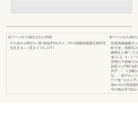
左ページから抽出された内容
右ページから抽出
テクβIIOJi滞fj')lシ間:9#侃声ifIIJ1J'，Y!l1s固断熱開週古商昂匡
匝墨画極極圏.fI:;r
玉主主ヨ~~-窓タイプii:J.F11:
町す使。現昭信入賞
織期をと随"ください
省Jト2・4・1:':
伊憎の下絹傘"のot:t;
副罰.+~戸船"会針
同戸，-，ト(f崎(
弘、・雨戸セット組合
1''=''冒."ヨロイ戸
他m;SUJl型面鮪悶
号の鶴み芳1昌弘•