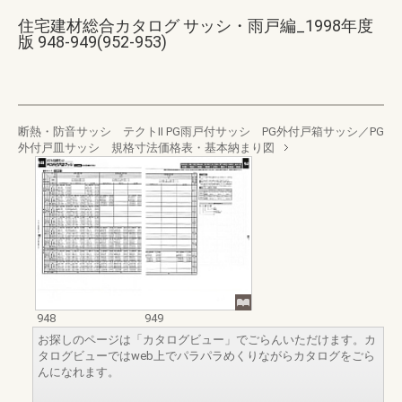
住宅建材総合カタログ サッシ・雨戸編_1998年度
版 948-949(952-953)
断熱・防音サッシ テクトⅡ PG雨戸付サッシ PG外付戸箱サッシ／PG
外付戸皿サッシ 規格寸法価格表・基本納まり図
948
949
お探しのページは「カタログビュー」でごらんいただけます。カ
タログビューではweb上でパラパラめくりながらカタログをごら
んになれます。