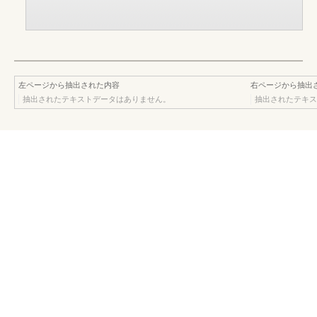
左ページから抽出された内容
右ページから抽出
抽出されたテキストデータはありません。
抽出されたテキス