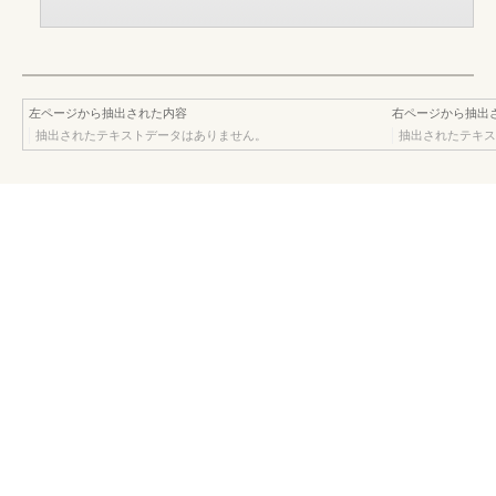
左ページから抽出された内容
右ページから抽出
抽出されたテキストデータはありません。
抽出されたテキス