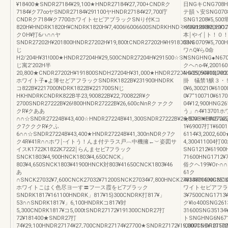
¥18400★SNDR27184¥29,100★HNDR27184¥27,700+CNDRク
日NGキCNG708H¥
7184¥ク77∞ヤSNDR27184¥291100ヤHNDR27184¥27,700庁
テ韻ヽ安SNG0708¥
CNDRク7184¥ク7700ホワイトセピアブラックSNり付Kコ
SNG1208¥5,500
820H¥HNDRK1820H¥CNDRK1820H¥7,4006!6006600SNDRKHNDRKCNttRK820H¥17,
HNG1208¥6,200
クOH¥打6ハ∩∩ヤ
本￨やイ￨ト！０！
SNDR27202H¥201800HNDR27202H¥19,800tCNDR27202H¥H91800SN
SNG0709¥5,700
じ
ワ∩Q¥ら0命
H2/204H¥31!000★HNDR27204H¥29,500CNDR27204H¥291500☆SN
∩SNGHNG●N6709
じ寓2′202H半
クヘ∩o4¥,20016
20,800★CNDR27202H¥191800SNDH27204H¥31,000★HNDR27204H¥29,5000NDR2
NG35094¥12,
ホワイト子●よ簿セどアフラックSNDRK1822B¥231900HNDRK
掛 犠禁1醸３・５
コ822B¥2217000NDRK1822B¥221700SNじ
0¥6,300210¥610
HKHNDRKCNDRK822B半23,900822B¥22,700822R¥ク
0¥7“100710¥617
2700SNDR27222B¥26!800HNDR27222B¥26,600cNnRクァクク
04¥12,900HNG2
クR¥クああ
う」∩4¥1370
∩∩☆SNDR27224B¥43,400☆HNDR27224B¥41,300SNDR27222B¥26,800HNEIR27222
★SNG★HNG1¥6,6
ク7クククR¥クふ
1¥69007打1¥600
6∩∩☆SNDR27224B¥43,400★HNDR27224B¥41,300nNDRク7ク
6114¥3,2002,6
ク4R¥41R∩∩ホワ￨‐イトう！んま付テラス戸︹中機擁←︶姿図サ
4,30041100
イスK1722K1822K7222￨らんまセビ7フラック
SNG1212¥6190
SNCK1803¥4,900HNCK1803¥4,650CNCK」
71600HNG1712¥7
803¥4,650SNCK1803¥41900HNCK対803¥41650CNCK1803¥46
俗クヘ199¥Or‐∩∩S
あ
61ク
∩SNCK27032¥7,600CNCK27032¥71200SNCK27034¥7,800HNCK27034¥71400CNCK2
4¥13300SNG3512
ホワイトこはく色尽ヨ一す〓フ一ス霞をビ7ブラック
ワイトセビアフラッS
SNDRK1817¥161100HNDRK」817¥15)300CNDRK打817¥」
3¥7500CNG1713
53∩∩SNDRK1817¥」6,100HNDRKコ817¥対
ク¥lo400SNG261
5,300CNDRK1817¥コ5,000tSNDR27172¥191300CNDR27打
31600SNG3513
72¥181400★SNDR27打
トSNGHNG6N67
74¥29,100HNDR27174¥27,700CNDR27174¥27700★SNDR27172¥19,300CNDR27172
i000715H¥1015