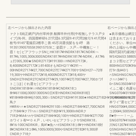
左ページから抽出された内容
右ページから抽出
ァクトE純正網戸(内付草舛併.舶脚半外付用(中程無しテラス戸タ
●表示価格は網立
イプ)洵‐州。四国暦畔研6.27尺隠6.3尺闘9.41尺問2枚引9.41尺間4
は含まれておりま
枚号i9145″電撮罰2穫亭こ善:45尽潟選伐髪ををi呼 路
ください。単位m
9135139057055It390157S5tこ:姿図テ，ス戸︵中機無じ︶！
枠の上端から中機
霞！セ￨ピアフウックSNじHK1817¥HNDRK1817¥CNDRK￢
閥8尺闘3尺綴2枕
817¥6,1005,3006300SNDRK1817¥HNDRK1817¥l‐NDRK」A17¥6
WS426653.588
ェ打005,300★SNDR27172¥191300☆HNDR27172¥」
まコ２熙セどアブラッ
8,4000NDR27172¥コ81400オもNDH2/1′4¥291￢
800HNG0703¥3!
00HNDR27174¥27,700CNDR27打74¥271700ヤSNDH27￢72羊
打9∩魚¥43う
19,300ヤHNDR27172¥18,4000NDR27172¥18,400ヤ
∩SNGHNGCN6703
SNDH27HNDR27CNDR2774¥29,10074¥27)70074¥27,700ホワf
ク∩∩34¥7う
トこ￨ほ￨ぐれ選セ￨ビアフラック
0∩SNG35034¥10
SNDRK1818H¥☆HNDRK1818H¥CNDRK18コ
イふこ櫨く色露セ
8H¥611006)30051300SNO日K常HNDRKCNDRK818日
SNG0704¥31900
¥818H¥8H8H¥6)1005,300☆SNDR27182H¥191300★HNDR27182H¥18,400Ⅲ6NnR,71
ク04¥4400SNG対7
鳥ク
本ワイ”選セピア
H¥lR4∩∩★SNDR27184H¥291100☆HNDR27184H¥27,700CNDR
HNG0706¥4,000C
ク7184H¥ク77∩n☆SNDR27182H¥19,300ⅢnNDRク
コ206¥4,500SN
71R2H¥IA4∩nヤSNDR27184H¥20,100ヤHNDR27184H¥271700
lf■中一一！一ふ
ホワイト有︼０４戸，いやいセビアフラックヤSNDRK18」
SNG0707¥41600H
8¥16‐100CNDRKlR」鳥¥1■魚∩∩tSNDRK18コ8¥ヤHNDRK18対
川NG1207¥4185
8¥CNDRK18コ8¥6,1005i3005(300やSNDR27打82¥19,300岸
QSNGHNGCNG707
CNDRク718ク
ヤHNG26074¥1