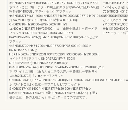
キSNDR27174¥29,100HNDR27174¥27,700CNDRク7174¥ク7700
コ0054H¥10
ホワイトこは〈亀・テクトロ純正網戸ヌお呼称=54尺隠12.6尺闘
1715￨らんま宅￨ゼ
呼9竹59445姿図，アラ≡︵セ￨ど￨アフラック
703¥4!800HNG17
★SNDR37174¥31,400☆HNDR37174¥291900CNDR37174¥2919①0tSNDR37174¥31,
NG26004¥7,50
打74¥ク0000ホワイトオSNDR37対84H¥31,400キ
ど-791タケタSNG
CNDR37184H¥20000+岸SNDR37184H¥3
¥71300711¥6,90
コ,400★CNDR37184H¥29)900こtま〈角圧中腱練し︶喜セどア
H4¥131200HNG
フラック★SNDR37コ84¥31,400★CNDR37コ
Ｆ︼”テクト・純
84¥2919ootSNDR37対84¥31,400岸CNDR37184¥つ09∩∩セどア
フラック
☆SNDR37204H¥34,700☆HNDR37204H¥38,000+CttR37ク
04H¥3R∩∩∩☆SNじ
H3★HNDR3☆CNDR3204H¥341700204H¥33,000204H¥331000ホ
ヮイトヤ1喜￨アフフツSNOR37224B¥471500川
NDR37224B¥45)200CNDRa7クク4R¥45ク
0∩SNDR37224B¥47,600HNDR37224B¥45,200CNDR37224B¥45,200
本￨ワ￨イトこ1擦￨〈角らんま臣テラス声︻中膝態し︺姿囲サイ
ズK3622K3722￨！，■とセピ7フラック
SNCK37034¥11,Ooo★HNCK37①34¥10)500CNCK37034¥10500SNCK37034¥11100o
ホ￨ワイトこ￨はく色電一〓フスとセビ7フラックヤ
SNDR37174¥311400キHNDR37174¥20,900nNDR37174¥ク
00∩∩☆SNDR37174¥3コ14③0CNDR37174¥29000本ワイト亜●
引手位置:下枠の上端から引手センターまでの寸法です。