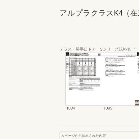
アルプラクラスK4（在来） 価
テラス・勝手口ドア Sシリーズ規格表
1084
1085
左ページから抽出された内容