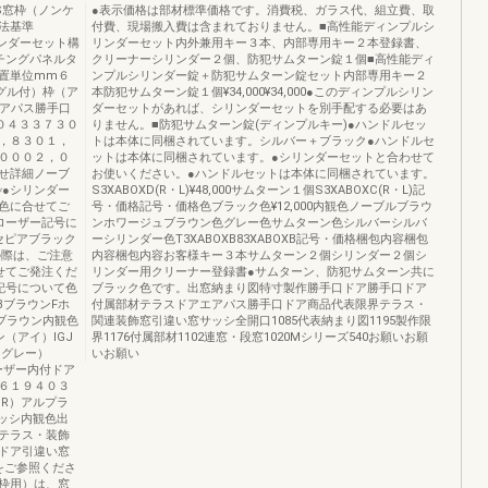
S窓枠（ノンケ
●表示価格は部材標準価格です。消費税、ガラス代、組立費、取
法基準
付費、現場搬入費は含まれておりません。■高性能ディンプルシ
リンダーセット構
リンダーセット内外兼用キー３本、内部専用キー２本登録書、
チングパネルタ
クリーナーシリンダー２個、防犯サムターン錠１個■高性能ディ
位置単位mm６
ンプルシリンダー錠＋防犯サムターン錠セット内部専用キー２
グル付）枠（ア
本防犯サムターン錠１個¥34,000¥34,000●このディンプルシリン
０エアパス勝手口
ダーセットがあれば、シリンダーセットを別手配する必要はあ
０４３３７３０
りません。■防犯サムターン錠(ディンプルキー)●ハンドルセッ
，８３０１，
トは本体に同梱されています。シルバー＋ブラック●ハンドルセ
０００２，０
ットは本体に同梱されています。●シリンダーセットと合わせて
合せ詳細ノーブ
お使いください。●ハンドルセットは本体に同梱されています。
枠●シリンダー
S3XABOXD(R・L)¥48,000サムターン１個S3XABOXC(R・L)記
色に合せてご
号・価格記号・価格色ブラック色¥12,000内観色ノーブルブラウ
ローザー記号に
ンホワージュブラウン色グレー色サムターン色シルバーシルバ
セピアブラック
ーシリンダー色T3XABOXB83XABOXB記号・価格梱包内容梱包
の際は、ご注意
内容梱包内容お客様キー３本サムターン２個シリンダー２個シ
せてご発注くだ
リンダー用クリーナー登録書●サムターン、防犯サムターン共に
記号について色
ブラック色です。出窓納まり図特寸製作勝手口ドア勝手口ドア
BブラウンFホ
付属部材テラスドアエアパス勝手口ドア商品代表限界テラス・
ブラウン内観色
関連装飾窓引違い窓サッシ全開口1085代表納まり図1195製作限
（アイ）IGJ
界1176付属部材1102連窓・段窓1020Mシリーズ540お願いお願
Pグレー）
いお願い
ーザー内付ドア
６１９４０３
（R）アルプラ
ッシ内観色出
テラス・装飾
ドア引違い窓
をご参照くださ
付枠用）は、窓