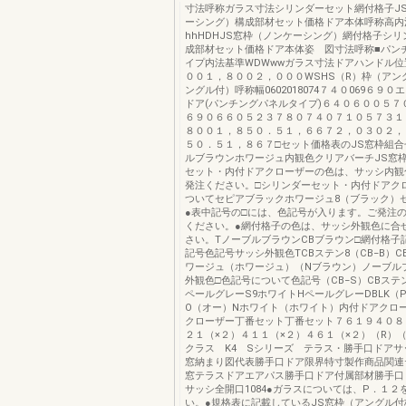
寸法呼称ガラス寸法シリンダーセット網付格子J
ーシング）構成部材セット価格ドア本体呼称高内
hhHDHJS窓枠（ノンケーシング）網付格子シ
成部材セット価格ドア本体姿 図寸法呼称■パン
イプ内法基準WDWwwガラス寸法ドアハンドル
００１，８００２，０００WSHS（R）枠（アン
ングル付）呼称幅0602018074７４０069６９
ドア(パンチングパネルタイプ)６４０６００５７
６９０６６０５２３７８０７４０７１０５７３１
８００１，８５０．５１，６６７２，０３０２，
５０．５１，８６７□セット価格表のJS窓枠組
ルブラウンホワージュ内観色クリアバーチJS窓
セット・内付ドアクローザーの色は、サッシ内観
発注ください。□シリンダーセット・内付ドアク
ついてセピアブラックホワージュ8（ブラック）
●表中記号の□には、色記号が入ります。ご発注
ください。●網付格子の色は、サッシ外観色に合
さい。TノーブルブラウンCBブラウン□網付格子
記号色記号サッシ外観色TCBステン8（CB−B）C
ワージュ（ホワージュ）（Nブラウン）ノーブル
外観色□色記号について色記号（CB−S）CBステン
ペールグレーS9ホワイトHペールグレーDBLK（
O（オー）Nホワイト（ホワイト）内付ドアクロ
クローザー丁番セット丁番セット７６１９４０８
２１（×２）４１１（×２）４６１（×２）（R）
クラス K4 Sシリーズ テラス・勝手口ドアサ
窓納まり図代表勝手口ドア限界特寸製作商品関連
窓テラスドアエアパス勝手口ドア付属部材勝手口
サッシ全開口1084●ガラスについては、P．１２
い。●規格表に記載しているJS窓枠（アングル