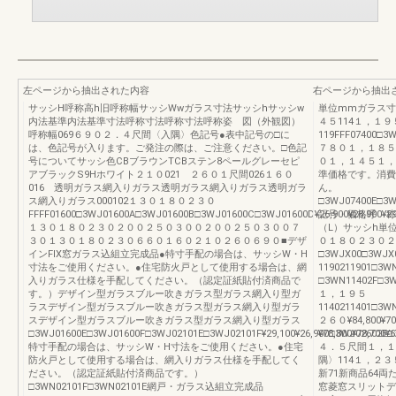
左ページから抽出された内容
右ページから抽出
サッシH呼称高h旧呼称幅サッシWwガラス寸法サッシhサッシw
単位mmガラス寸
内法基準内法基準寸法呼称寸法呼称寸法呼称姿 図（外観図）
４５114１，１
呼称幅069６９０２．４尺間〈入隅〉色記号●表中記号の□に
119FFF07400□3W
は、色記号が入ります。ご発注の際は、ご注意ください。□色記
７８０１，１８５
号についてサッシ色CBブラウンTCBステン8ペールグレーセピ
０１，１４５１，
アブラックS9Hホワイト２１０021 ２６０１尺間026１６０
準価格です。消費
016 透明ガラス網入りガラス透明ガラス網入りガラス透明ガラ
ん。
ス網入りガラス000102１３０１８０２３０
□3WJ07400E□3WJ
FFFF01600□3WJ01600A□3WJ01600B□3WJ01600C□3WJ01600D¥26,900¥28,900¥29,
記号・価格呼 称
１３０１８０２３０２００２５０３００２００２５０３００７
（L）サッシh単
３０１３０１８０２３０６６０１６０２１０２６０６９０■デザ
０１８０２３０２
インFIX窓ガラス込組立完成品●特寸手配の場合は、サッシW・H
□3WJX00□3WJX
寸法をご使用ください。●住宅防火戸として使用する場合は、網
1190211901□3
入りガラス仕様を手配してください。（認定証紙貼付済商品で
□3WN11402F□3W
す。）デザイン型ガラスブルー吹きガラス型ガラス網入り型ガ
１，１９５
ラスデザイン型ガラスブルー吹きガラス型ガラス網入り型ガラ
1140211401□3W
スデザイン型ガラスブルー吹きガラス型ガラス網入り型ガラス
２６０¥84,800¥70
□3WJ01600E□3WJ01600F□3WJ02101E□3WJ02101F¥29,100¥26,900□3WJ02602E□3W
¥78,800¥78,700¥6
特寸手配の場合は、サッシW・H寸法をご使用ください。●住宅
４．５尺間１，１
防火戸として使用する場合は、網入りガラス仕様を手配してく
隅〉114１，２
ださい。（認定証紙貼付済商品です。）
新71新商品64
□3WN02101F□3WN02101E網戸・ガラス込組立完成品
窓菱窓スリットデ