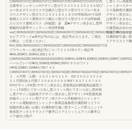
□3WN02101D□3WN02101C□3WN02101B□3WN02101A02101内
し窓トイレ用換気
法基準サッシサッシHデザイン型ガラス３００２３０２３０02ブ
シャッタースチー
ルー吹きガラスガラス寸法網入り型ガラス型ガラスブルー吹き
ラス装飾窓付属部
ガラスデザイン型ガラス２５０１８０１８０01呼称高hh寸法呼
デザイン突き出し
称網入りガラス透明ガラス網入り型ガラス型ガラス寸法呼称網
は使用できません
入りガラス透明ガラス（外観図）姿 図■デザイン突き出し窓呼
デザイン突き出し
称幅内法基準サッシサッシW旧呼称幅
の連窓組み合わせ
ww□3WN06902F□3WN06902E□3WN06901F□3WN06901E□3WN06902D□3WN06902
別途工事になりま
セピアブラック●表中記号の□には、色記号が入ります。ご発注
付属部材引違い窓
の際は、ご注意ください。
ドアテラスドア勝
¥54,300□3WN02602C□3WN02602F□3WN02602E□3WN02602DTCB
ブラウンサッシ色□色記号について２１０CBステン色記号
8¥46,800¥51,300¥54,300２６０
□3WN02602B□3WN02602A02602¥50,500¥44,300¥49,400¥50,500¥49,200¥47,000F
ペールグレーS9¥55,500¥58,800¥65,800６９０ホワイト
H¥58,200¥61,500¥69,100７４０
□3WN07401F□3WN07401E□3WN07402B□3WN07402A07402□3WN07401D□3WN07401C□3WN
２．４尺間〈入隅〉２５０１８０２１０ 021３００２３０２６
０１尺間026３尺間７３０６６０６９０069７８０７１０７４０
074デザインFIX窓/デザイン突き出し窓新商品63関連商品菱窓ス
リットFIX窓たてすべり出し窓スリット両たてすべり出し窓外倒
し窓デザイン化粧格子デザイン突き出し窓デザインFIX窓換気扇
内蔵サッシトイレ用アクティIBスチール手動後付けシャッター
スチール電動後付けシャッター新商品装飾窓付属部材リクラス
樹脂内窓お願いお願い付属部材引違い窓オーニング窓ユニット5
角形窓ディオステラスドア勝手口ドアスリットエアパス勝手口
ドア後付け雨戸