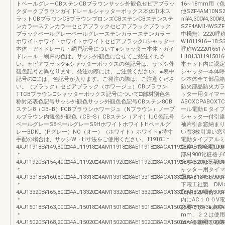
トペールグレーCBステンCBブラウンサッシ外観色セピアブラッ
16∼18mm用（
クダークブラウンガイドレールシャッターボックス本体巾木ス
他SZF4AM10NSZ
ラットCBブラウンCBブラウンブロンズCBステンCBステンステ
ｍ¥4,300¥4,30
ンカラーステンカラーセピアブラックセピアブラックブラック
SZF4AM14WS
ブラックペールグレーペールグレーステンカラーステンカラー
中棧無〉2220呼
ホワイトホワイトホワイトホワイトセピアブラック□シャッター
W1811916∼18:S
本体・ガイドレール・網戸記号について●シャッター本体・ガイ
呼称W22201651
ドレール・網戸の色は、サッシ外観色に合せてご発注くださ
H181331191501
い。セピアブラック●シャッターボックスの色記号は、サッシ外
本セット内に認定
観色記号と異なります。発注の際には、ご注意ください。●表中
シャッター本体呼称H2
記号の□には、色記号が入ります。ご発注の際は、ご注意くださ
シ本体全て部品箱
い。（ブラック）セピアブラック（ホワージュ）CBブラウン
防火部品防火ガラ
TTCBブラウン□シャッターボックス記号について□部材別色名
ッター用タイマー
称対応表色記号サッシ外観色サッシ外観色色記号CBステン8CB
ABOXCPABOX
ステン8（CB−B）FCBブラウンホワージュ（Nブラウン）ノーブ
ール電動Ｅタイプ
ルブラウン内観色外観色（CB−S）CBステン（アイ）IJG色記号
シャッター付引違
ペールグレーS8ペールグレーS9HホワイトホワイトHペールグ
袖片引き窓納まり
レーBDKL（Pグレー）NO（オー）（ホワイト）ホワイト●特寸
い窓3枚引違い窓
手配の場合は、サッシW・H寸法をご使用ください。11918□＊
電動タイプアルミ
4AJ11918E¥149,800□4AJ11918□4AM11918□8AE11918□8ACA119□8AAB18¥34,100¥30
引違い窓全開口サッ
＊
部材900化粧格子
4AJ11920E¥154,400□4AJ11920□4AM11920□8AE11920□8ACA119□8AAB20¥35,400¥33
合するには下記の
＊
ャッター用タイマ
4AJ13318E¥160,800□4AJ13318□4AM13318□8AE13318□8ACA133□8AAB18¥36,900¥33
用スイッチボック
＊
下電工社製 DM
4AJ13320E¥165,800□4AJ13320□4AM13320□8AE13320□8ACA133□8AAB20¥38,300¥36
取付ける場合、タ
＊
内にAC１００V
4AJ15018E¥163,000□4AJ15018□4AM15018□8AE15018□8ACA150□8AAB18¥35,700¥38
必要です。●表中
＊
mm、２２は使用
4AJ15020E¥168,200□4AJ15020□4AM15020□8AE15020□8ACA150□8AAB20¥37,000¥41
mmを使用する際