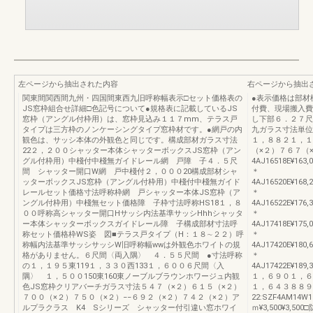
左ページから抽出された内容
右ページから抽出
関東間関西間九州・四国間東西九旧呼称幅表示□セット価格表の
●表示価格は部材
JS窓枠組合せ詳細□色記号について●規格表に記載しているJS
付費、現場搬入費
窓枠（アングル付枠用）は、窓枠見込み１１７mm、テラス戸
し下部６．２７尺
タイプは三方枠のノンケーシングタイプ窓枠材です。●網戸の内
九ガラス寸法単位
観色は、サッシ本体の外観色と同じです。構成部材ガラス寸法
１，８８２１，１
22２，２００シャッター本体シャッターボックスJS窓枠（アン
（×２）７６７（×
グル付枠用）中棧付中棧無ガイドレール網 戸障 子４．５尺
4AJ16518E¥163,
間 シャッター開口W網 戸中棧付２，０００20構成部材シャ
＊
ッターボックスJS窓枠（アングル付枠用）中棧付中棧無ガイド
4AJ16520E¥168,
レールセット価格寸法呼称枠網 戸シャッター本体JS窓枠（ア
＊
ングル付枠用）中棧無セット価格障 子枠寸法呼称HS18１，８
4AJ16522E¥176,
００呼称高シャッター開口Hサッシ内法基準サッシHhhシャッタ
＊
ー本体シャッターボックスガイドレール障 子構成部材寸法呼
4AJ17418E¥175,
称セット価格枠WS姿 図■テラス戸タイプ（H：１８∼２２）呼
＊
称幅内法基準サッシサッシW旧呼称幅wwは外観色ホワイトの規
4AJ17420E¥180,
格がありません。６尺間〈両入隅〉 ４．５５尺間 ●寸法呼称
＊
の１，１９５東119１，３３０西133１，６００６尺間〈入
4AJ17422E¥189,
隅〉 １，５００150東160東ノーブルブラウンホワージュ内観
１，６９０１，６
色JS窓枠クリアバーチガラス寸法５４７（×２）６１５（×２）
１，６４３８８９
７００（×２）７５０（×２）−−６９２（×２）７４２（×２）ア
22:SZF4AM14W
ルプラクラス K4 Sシリーズ シャッター付引違い窓ホワイ
ｍ¥3,500¥3,