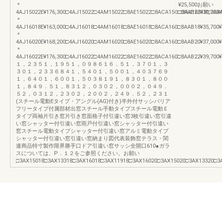
＊
¥25,500お願い
4AJ15022E¥176,300□4AJ15022□4AM15022□8AE15022□8ACA150□8AAB22¥39,700¥44
□3AX16518□3AX1
＊
4AJ16018E¥163,000□4AJ16018□4AM16018□8AE16018□8ACA160□8AAB18¥35,700¥38
＊
4AJ16020E¥168,200□4AJ16020□4AM16020□8AE16020□8ACA160□8AAB20¥37,000¥41
＊
4AJ16022E¥176,300□4AJ16022□4AM16022□8AE16022□8ACA160□8AAB22¥39,700¥44
１，２３５１，１９５１，０９８６１６．５１，３７０１，３
３０１，２３３６８４１，５４０１，５００１，４０３７６９
１，６４０１，６００１，５０３８１９１，８３０１，８００
１，８４９．５１，８３１２，０３０２，０００２，０４９．
５２，０３１２，２３０２，２００２，２４９．５２，２３１
(スチール電動Eタイプ・アングル(AG)付き)半外付サッシバリア
フリータイプ付属部材出窓スチール手動タイプスチール電動Ｅ
タイプ両袖片引き窓片引き窓面格子付引違い窓3枚引違い窓引違
い窓シャッター付引違い窓雨戸付引違い窓シャッター付引違い
窓スチール電動タイプシャッター付引違い窓アルミ電動タイプ
シャッター付引違い窓引違い窓納まり図代表装飾窓テラス・関
連商品特寸製作限界勝手口ドア引違い窓サッシ全開口610●ガラ
スについては、P．１２をご参照ください。お願い
□3AX15018□3AX13318□3AX16018□3AX11918□3AX16020□3AX15020□3AX13320□3AX119