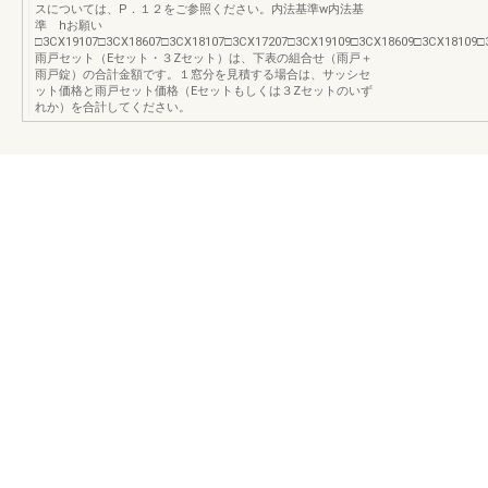
スについては、P．１２をご参照ください。内法基準w内法基
準 hお願い
□3CX19107□3CX18607□3CX18107□3CX17207□3CX19109□3CX18609□3CX18109□
雨戸セット（Eセット・３Zセット）は、下表の組合せ（雨戸＋
雨戸錠）の合計金額です。１窓分を見積する場合は、サッシセ
ット価格と雨戸セット価格（Eセットもしくは３Zセットのいず
れか）を合計してください。