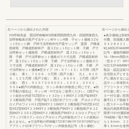
左ページから抽出された内容
右ページから抽出
HS呼称高姿 図旧呼称幅WS関東間関西間九州・四国間東西九
●表示価格は部材
旧呼称幅表示雨戸寸法サッシWサッシH障 子セット価格３Zセ
付費、現場搬入費
ットEセット網 戸枠寸法呼称外付戸皿サッシ戸 皿雨 戸構成
６４２８４２１，
部材雨 戸構成部材枠戸 皿３ZセットEセット障 子網 戸寸
¥2,600SZF4AM8
法呼称セット価格雨 戸構成部材枠戸 皿３ZセットEセット
記号・価格同梱部
障 子網 戸寸法呼称セット価格ガラス寸法雨 戸構成部材枠
16∼18mm用防
戸 皿３ZセットEセット障 子網 戸寸法呼称セット価格ガラ
〈窓タイプ〉091
ス寸法雨 戸構成部材枠戸 皿３ZセットEセット障 子網 戸
H22:SZF4AM8W
寸法呼称セット価格■窓タイプ（H：０７∼１５）６尺間（雨戸
取説・認定証紙10ｍ¥
２枚） 東１，７２０６．３尺間（雨戸２枚） 九１，８１０
住宅防火戸とする
６．１２５尺間（雨戸２枚） 西１，８６０６．３尺間（雨戸
戸に適合するには
２枚） 西１，９１５７００９００１，１００１，３５０１，
品サッシ本体防火
５５０●網戸の内観色は、サッシ本体の外観色と同じです。●特
アフリータイプ付
寸手配の場合は、サッシW・H寸法をご使用ください。□雨戸セ
付引違い窓シャッ
ット組合せ内容TEZ型Eセット３ZセットBKEY２３雨戸錠BKEY
ター付引違い窓雨
２３断熱雨戸雨 戸雨戸錠T３Z型CBブラウン雨 戸ヨロイ戸ヨ
勝手口ドア面格子
ロイ戸ホワイトH３Z型BKEY２３BKEY２３断熱雨戸HEZ型８EZ
い窓スチール手動
型SEZ型BKEY２３BKEY２３断熱雨戸BKEY２３断熱雨戸８３Z
商品代表限界関連
型BKEY２３S３Z型BKEY２３断熱雨戸BKEY２３ヨロイ戸セピア
限界1161付属部
ブラックCBステンヨロイ戸ヨロイ戸は外観色ホワイトの規格が
754規格一覧17
ありません。●寸法呼称の呼称幅1721811861911513110907セピ
ら１８mm、２２
アブラックQCBブラウンTUサッシ外観色色記号（月ヶ瀬桧）
厚１８mmを使用