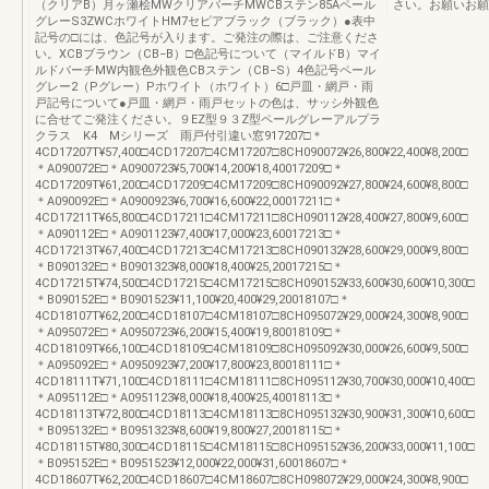
（クリアB）月ヶ瀬桧MWクリアバーチMWCBステン85Aペール
さい。お願いお願
グレーS3ZWCホワイトHM7セピアブラック（ブラック）●表中
記号の□には、色記号が入ります。ご発注の際は、ご注意くださ
い。XCBブラウン（CB−B）□色記号について（マイルドB）マイ
ルドバーチMW内観色外観色CBステン（CB−S）4色記号ペール
グレー2（Pグレー）Pホワイト（ホワイト）6□戸皿・網戸・雨
戸記号について●戸皿・網戸・雨戸セットの色は、サッシ外観色
に合せてご発注ください。９EZ型９３Z型ペールグレーアルプラ
クラス K4 Mシリーズ 雨戸付引違い窓917207□＊
4CD17207T¥57,400□4CD17207□4CM17207□8CH090072¥26,800¥22,400¥8,200□
＊A090072E□＊A0900723¥5,700¥14,200¥18,40017209□＊
4CD17209T¥61,200□4CD17209□4CM17209□8CH090092¥27,800¥24,600¥8,800□
＊A090092E□＊A0900923¥6,700¥16,600¥22,00017211□＊
4CD17211T¥65,800□4CD17211□4CM17211□8CH090112¥28,400¥27,800¥9,600□
＊A090112E□＊A0901123¥7,400¥17,000¥23,60017213□＊
4CD17213T¥67,400□4CD17213□4CM17213□8CH090132¥28,600¥29,000¥9,800□
＊B090132E□＊B0901323¥8,000¥18,400¥25,20017215□＊
4CD17215T¥74,500□4CD17215□4CM17215□8CH090152¥33,600¥30,600¥10,300□
＊B090152E□＊B0901523¥11,100¥20,400¥29,20018107□＊
4CD18107T¥62,200□4CD18107□4CM18107□8CH095072¥29,000¥24,300¥8,900□
＊A095072E□＊A0950723¥6,200¥15,400¥19,80018109□＊
4CD18109T¥66,100□4CD18109□4CM18109□8CH095092¥30,000¥26,600¥9,500□
＊A095092E□＊A0950923¥7,200¥17,800¥23,80018111□＊
4CD18111T¥71,100□4CD18111□4CM18111□8CH095112¥30,700¥30,000¥10,400□
＊A095112E□＊A0951123¥8,000¥18,400¥25,40018113□＊
4CD18113T¥72,800□4CD18113□4CM18113□8CH095132¥30,900¥31,300¥10,600□
＊B095132E□＊B0951323¥8,600¥19,800¥27,20018115□＊
4CD18115T¥80,300□4CD18115□4CM18115□8CH095152¥36,200¥33,000¥11,100□
＊B095152E□＊B0951523¥12,000¥22,000¥31,60018607□＊
4CD18607T¥62,200□4CD18607□4CM18607□8CH098072¥29,000¥24,300¥8,900□