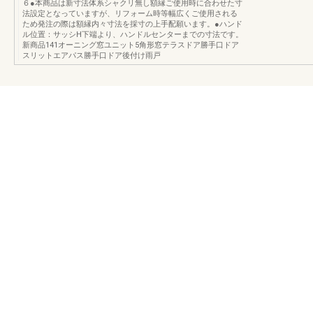
６●本商品は新寸法体系シャクリ無し額縁ご使用時に合わせた寸
法設定となっていますが、リフォーム時等幅広くご使用される
ため発注の際は額縁内々寸法を採寸の上手配願います。●ハンド
ル位置：サッシH下端より、ハンドルセンターまでの寸法です。
新商品141オーニング窓ユニット5角形窓テラスドア勝手口ドア
スリットエアパス勝手口ドア後付け雨戸