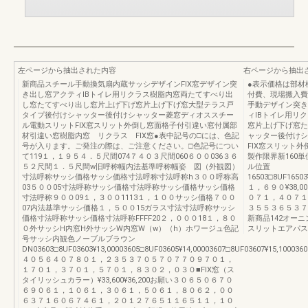
左ページから抽出された内容
右ページから抽出
新商品スチール手動換気扇内蔵サッシデザインFIX窓デザイン突
●表示価格は部材
き出し窓アクティIBトイレ用リクラス樹脂内窓両たてすべり出
付費、現場搬入費
し窓たてすべり出し窓片上げ下げ窓片上げ下げ窓大型テラス戸
手動デザイン突き
タイプ後付けシャッター後付けシャッター菱窓ディオススチー
ィIBトイレ用リ
ル電動スリットFIX窓スリット外倒し窓面格子付引違い窓付属部
窓片上げ下げ窓た
材引違い窓樹脂内窓 リクラス FIX窓●表中記号の□には、色記
ャッター後付けシ
号が入ります。ご発注の際は、ご注意ください。□色記号につい
FIX窓スリット
て119１，１９５４．５尺間074７４０３尺間060６００036３６
製作限界新160
５２尺間１．５尺間w旧呼称幅内法基準呼称幅姿 図（外観図）
ル位置
寸法呼称サッシ価格サッシ価格寸法呼称寸法呼称h３００呼称高
16503□8UF16503
03５００05寸法呼称サッシ価格寸法呼称サッシ価格サッシ価格
１，６９０¥38
寸法呼称９００09１，３００1113１，１００サッシ価格７００
０７１，４０７１
07内法基準サッシ価格１，５００15ガラス寸法寸法呼称サッシ
３５５３６５３７
価格寸法呼称サッシ価格寸法呼称FFFF20２，０００18１，８０
新商品142オー
０外サッシH内窓H外サッシW内窓W（w）（h）ホワージュ色記
スリットエアパス
号サッシ内観色ノーブルブラウン
DN03603□8UF03603¥13,00003605□8UF03605¥14,00003607□8UF03607¥15,1000360
４０５６４０７８０１，２３５３７０５７０７７０９７０１，
１７０１，３７０１，５７０１，８３０２，０３０■FIX窓（ス
タイリッシュカラー）¥33,600¥36,200お願い３０６５０６７０
６９０６１，１０６１，３０６１，５０６１，８０６２，００
６３７１６０６７４６１，２０１２７６５１１６５１１，１０