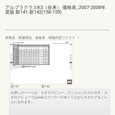
アルプラクラスK3（在来） 価格表_2007-2008年
度版 新141-新142(158-159)
新商品 関連商品 規格表 樹脂内窓リクラス
新141
新142
お探しのページは「カタログビュー」でごらんいただけます。カ
タログビューではweb上でパラパラめくりながらカタログをごら
んになれます。