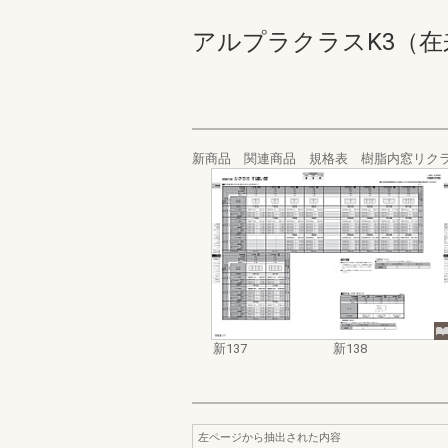
アルプラクラスK3（在来） 価
新商品 関連商品 規格表 樹脂内窓リク
新137
新138
左ページから抽出された内容