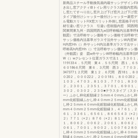
新商品スチール手動換気扇内蔵サッシデザインFI
き出し窓アクティIBトイレ用リクラス樹脂内窓両
し窓たてすべり出し窓片上げ下げ窓片上げ下げ窓
タイプ後付けシャッター後付けシャッター菱窓デ
ル電動スリットFIX窓スリット外倒し窓面格子付
材引違い窓リクラス 引違い窓樹脂内窓 関西間
関東間東九州・四国間西九w旧呼称幅内法基準呼
観図）寸法呼称サッシ価格サッシ価格寸法呼称寸
サッシ価格内法基準ガラス寸法外サッシW内窓W
H内窓Hh（）外サッシH内法基準ガラス寸法サッ
呼称高h内窓Hh（）寸法呼称サッシ価格サッシ価
（外観図）姿 図w外サッシW呼称幅内法基準旧
W（）wクレセント位置ガラス寸法１，３３０１
119133４．５尺間 東４．５５尺間 西１，６５
６０186６尺間 東６．３尺間 西３，７７０３
347377１２尺間 東１２．６尺間 西18１，８
０20２，０００22２，２００18１，８００20２
１０３，４７０３，８１０３，７７０１，８３０
２，２３０１，２３５１，３７０１，６９０１，
３０２，０３０２，２３０■テラスタイプ（スタ
ー）ふかし枠化粧額縁２５mm４０mmふかし枠
mm化粧額縁ふかし枠４０mm２５mm化粧額縁
し枠２５mm４０mm化粧額縁化粧額縁ふかし枠
mm４０mm２５mm化粧額縁３，４７６１，２
６１，３３６１，６５６１，８６６５４３（×２
２）７７１（×２）８７６（×２）８１３（×４）
１，８０６２，００６２，２０６１，８０６２，
０６１，７００１，９００２，１００７６２８０
し枠４０mm２５mm化粧額縁ふかし枠４０mm
額縁４０mmふかし枠２５mm４０mm化粧額縁