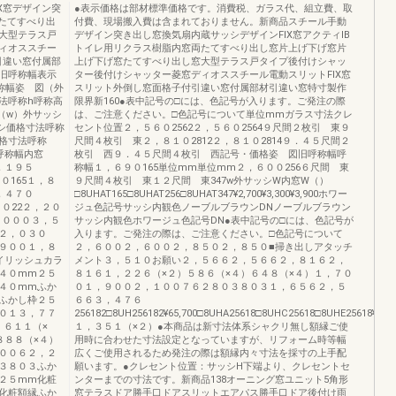
X窓デザイン突
●表示価格は部材標準価格です。消費税、ガラス代、組立費、取
たてすべり出
付費、現場搬入費は含まれておりません。新商品スチール手動
大型テラス戸
デザイン突き出し窓換気扇内蔵サッシデザインFIX窓アクティIB
ィオススチー
トイレ用リクラス樹脂内窓両たてすべり出し窓片上げ下げ窓片
引違い窓付属部
上げ下げ窓たてすべり出し窓大型テラス戸タイプ後付けシャッ
旧呼称幅表示
ター後付けシャッター菱窓ディオススチール電動スリットFIX窓
称幅姿 図（外
スリット外倒し窓面格子付引違い窓付属部材引違い窓特寸製作
法呼称h呼称高
限界新160●表中記号の□には、色記号が入ります。ご発注の際
（w）外サッシ
は、ご注意ください。□色記号について単位mmガラス寸法クレ
シ価格寸法呼称
セント位置２，５６０2562２，５６０2564９尺間２枚引 東９
格寸法呼称
尺間４枚引 東２，８１０2812２，８１０2814９．４５尺間２
呼称幅内窓
枚引 西９．４５尺間４枚引 西記号・価格姿 図旧呼称幅呼
，１９５
称幅１，６９０165単位mm単位mm２，６００256６尺間 東
０165１，８
９尺間４枚引 東１２尺間 東347w外サッシW内窓W（）
，４７０
□8UHAT165□8UHAT256□8UHAT347¥2,700¥3,300¥3,900ホワー
００22２，２０
ジュ色記号サッシ内観色ノーブルブラウンDNノーブルブラウン
，０００３，５
サッシ内観色ホワージュ色記号DN●表中記号の□には、色記号が
２，０３０
入ります。ご発注の際は、ご注意ください。□色記号について
９００１，８
２，６００２，６００２，８５０２，８５０■掃き出しアタッチ
イリッシュカラ
メント３，５１０お願い２，５６６２，５６６２，８１６２，
４０mm２５
８１６１，２２６（×２）５８６（×４）６４８（×４）１，７０
４０mmふか
０１，９００２，１００７６２８０３８０３１，６５６２，５
ふかし枠２５
６６３，４７６
０１３，７７
256182□8UH256182¥65,700□8UHA25618□8UHC25618□8UHE25618¥27,90
）６１１（×
１，３５１（×２）●本商品は新寸法体系シャクリ無し額縁ご使
８８８（×４）
用時に合わせた寸法設定となっていますが、リフォーム時等幅
００６２，２
広くご使用されるため発注の際は額縁内々寸法を採寸の上手配
３８０３ふか
願います。●クレセント位置：サッシH下端より、クレセントセ
２５mm化粧
ンターまでの寸法です。新商品138オーニング窓ユニット5角形
化粧額縁ふか
窓テラスドア勝手口ドアスリットエアパス勝手口ドア後付け雨