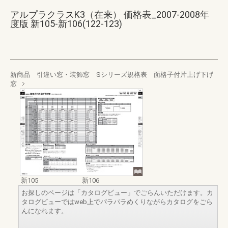
アルプラクラスK3（在来） 価格表_2007-2008年
度版 新105-新106(122-123)
新商品 引違い窓・装飾窓 Sシリーズ規格表 面格子付片上げ下げ
窓
新105
新106
お探しのページは「カタログビュー」でごらんいただけます。カ
タログビューではweb上でパラパラめくりながらカタログをごら
んになれます。