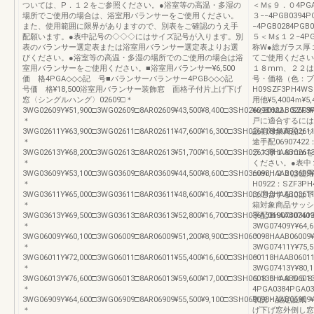
ついては、P．１２をご参照ください。●浴室等の高温・多湿の
＜Ｍ≦９．０4PGA0
場所でご使用の場合は、浴室用バランサーをご使用ください。
３−−4PGB0394
また、使用範囲に限界がありますので、別表をご確認のうえ手
−4PGB0284PG
配願います。●表中記号の◇◇◇にはサイズ記号が入ります。別
５＜Ｍ≦１２−4PGA
表のバランサー選定表または浴室用バランサー選定表よりお選
称W●総ガラス厚
びください。●浴室等の高温・多湿の場所でのご使用の場合は浴
てご使用ください
室用バランサーをご使用ください。■浴室用バランサー¥6,500
１８mm、２２は
価 格4PGA◇◇◇記 号■バランサーバランサー4PGB◇◇◇記
号・価格（色：ブ
号価 格¥18,500浴室用バランサー装飾窓 面格子付片上げ下げ
H09SZF3PH4
窓〈シングルハング〉02609□＊
用他¥5,4004ｍ¥5,
3WG02609Y¥51,900□3WG02609□8AR02609¥43,500¥8,400□3SH026098HAAB02609¥
¥6,20022：SZF
＊
戸に適合するには
3WG02611Y¥63,900□3WG02611□8AR02611¥47,600¥16,300□3SH026118HAAB02611
品箱対象商品サッ
＊
途手配06907422
3WG02613Y¥68,200□3WG02613□8AR02613¥51,700¥16,500□3SH026138HAAB02613
ラス厚１８mmを
＊
ください。●表中
3WG03609Y¥53,100□3WG03609□8AR03609¥44,500¥8,600□3SH036098HAAB03609¥
mm、２２は使用
＊
H0922：SZF3P
3WG03611Y¥65,000□3WG03611□8AR03611¥48,600¥16,400□3SH036118HAAB03611
に適合するには下
＊
箱対象商品サッシ
3WG03613Y¥69,500□3WG03613□8AR03613¥52,800¥16,700□3SH036138HAAB03613
手配0690740740
＊
3WG07409Y¥64,6
3WG06009Y¥60,100□3WG06009□8AR06009¥51,200¥8,900□3SH060098HAAB06009¥
＊
＊
3WG07411Y¥75,5
3WG06011Y¥72,000□3WG06011□8AR06011¥55,400¥16,600□3SH060118HAAB06011
＊
＊
3WG07413Y¥80,1
3WG06013Y¥76,600□3WG06013□8AR06013¥59,600¥17,000□3SH060138HAAB06013
３８５４８５５８
＊
4PGA0384PGA037
3WG06909Y¥64,600□3WG06909□8AR06909¥55,500¥9,100□3SH069098HAAB06909¥
取説・認定証紙・
＊
げ下げ窓外倒し窓