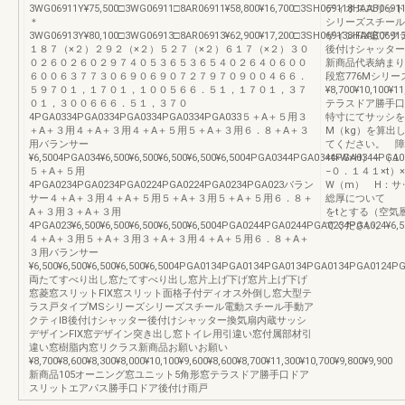
3WG06911Y¥75,500□3WG06911□8AR06911¥58,800¥16,700□3SH069118HAAB06911
ディオススリット
＊
シリーズスチール
3WG06913Y¥80,100□3WG06913□8AR06913¥62,900¥17,200□3SH069138HAAB06913
ザインFIX窓ア
１８７（×２）２９２（×２）５２７（×２）６１７（×２）３０
後付けシャッター
０２６０２６０２９７４０５３６５３６５４０２６４０６００
新商品代表納まり図
６００６３７７３０６９０６９０７２７９７０９００４６６．
段窓776Mシリ
５９７０１，１７０１，１００５６６．５１，１７０１，３７
¥8,700¥10,1
０１，３００６６６．５１，３７０
テラスドア勝手口
4PGA0334PGA0334PGA0334PGA0334PGA033５＋A＋５用３
特寸にてサッシを
＋A＋３用４＋A＋３用４＋A＋５用５＋A＋３用６．８＋A＋３
M（kg）を算出
用バランサー
てください。 障
¥6,5004PGA034¥6,500¥6,500¥6,500¥6,500¥6,5004PGA0344PGA0344PGA0344PGA0
×t×W×H）＋（
５＋A＋５用
−０．１４１×t
4PGA0234PGA0234PGA0224PGA0224PGA0234PGA023バラン
W（m） H：サ
サー４＋A＋３用４＋A＋５用５＋A＋３用５＋A＋５用６．８＋
総厚について
A＋３用３＋A＋３用
をtとする（空気
4PGA023¥6,500¥6,500¥6,500¥6,500¥6,5004PGA0244PGA0244PGA0234PGA024¥
てください。
４＋A＋３用５＋A＋３用３＋A＋３用４＋A＋５用６．８＋A＋
３用バランサー
¥6,500¥6,500¥6,500¥6,500¥6,5004PGA0134PGA0134PGA0134PGA0134PGA0124PGA
両たてすべり出し窓たてすべり出し窓片上げ下げ窓片上げ下げ
窓菱窓スリットFIX窓スリット面格子付ディオス外倒し窓大型テ
ラス戸タイプMSシリーズシリーズスチール電動スチール手動ア
クティIB後付けシャッター後付けシャッター換気扇内蔵サッシ
デザインFIX窓デザイン突き出し窓トイレ用引違い窓付属部材引
違い窓樹脂内窓リクラス新商品お願いお願い
¥8,700¥8,600¥8,300¥8,000¥10,100¥9,600¥8,600¥8,700¥11,300¥10,700¥9,800¥9,900
新商品105オーニング窓ユニット5角形窓テラスドア勝手口ドア
スリットエアパス勝手口ドア後付け雨戸