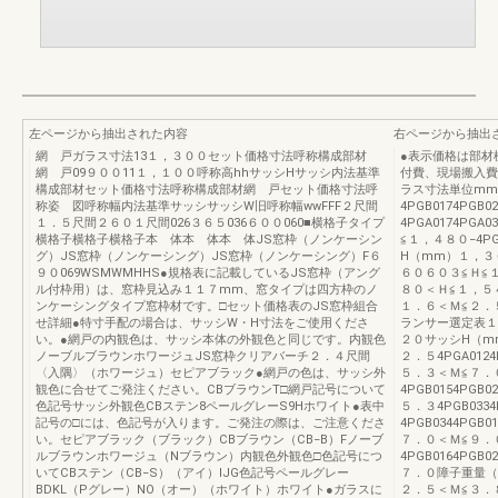
左ページから抽出された内容
右ページから抽出
網 戸ガラス寸法13１，３００セット価格寸法呼称構成部材
●表示価格は部材
網 戸09９００11１，１００呼称高hhサッシHサッシ内法基準
付費、現場搬入費
構成部材セット価格寸法呼称構成部材網 戸セット価格寸法呼
ラス寸法単位mm
称姿 図呼称幅内法基準サッシサッシW旧呼称幅wwFFF２尺間
4PGB0174PGB
１．５尺間２６０１尺間026３６５036６００060■横格子タイプ
4PGA0174PGA
横格子横格子横格子本 体本 体本 体JS窓枠（ノンケーシン
≦１，４８０−4P
グ）JS窓枠（ノンケーシング）JS窓枠（ノンケーシング）F６
H（mm）１，３
９０069WSMWMHHS●規格表に記載しているJS窓枠（アング
６０６０３≦Ｈ≦
ル付枠用）は、窓枠見込み１１７mm、窓タイプは四方枠のノ
８０＜Ｈ≦１，５４０
ンケーシングタイプ窓枠材です。□セット価格表のJS窓枠組合
１．６＜Ｍ≦２．５4P
せ詳細●特寸手配の場合は、サッシW・H寸法をご使用くださ
ランサー選定表１
い。●網戸の内観色は、サッシ本体の外観色と同じです。内観色
２０サッシH（mm
ノーブルブラウンホワージュJS窓枠クリアバーチ２．４尺間
２．５4PGA0124P
〈入隅〉（ホワージュ）セピアブラック●網戸の色は、サッシ外
５．３＜Ｍ≦７．
観色に合せてご発注ください。CBブラウンT□網戸記号について
4PGB0154PGB0
色記号サッシ外観色CBステン8ペールグレーS9Hホワイト●表中
５．３4PGB033
記号の□には、色記号が入ります。ご発注の際は、ご注意くださ
4PGB0344PGB01
い。セピアブラック（ブラック）CBブラウン（CB−B）Fノーブ
７．０＜Ｍ≦９．
ルブラウンホワージュ（Nブラウン）内観色外観色□色記号につ
4PGB0164PGB0
いてCBステン（CB−S）（アイ）IJG色記号ペールグレー
７．０障子重量（k
BDKL（Pグレー）NO（オー）（ホワイト）ホワイト●ガラスに
２．５＜Ｍ≦３．８4P