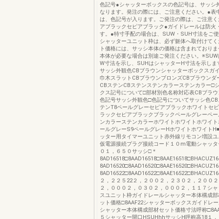
色記号●シャッターボックスの色記号は、サッシ
なります。発注の際には、ご注意ください。●表
は、色記号が入ります。ご発注の際は、ご注意く
アブラックセピアブラック●ガイドレールは防火
す。●特寸手配の場合は、SUW・SUH寸法をご
シャッターユニット枠は、必ず躯体へ取付けてく
ト価格には、サッシ本体の価格は含まれておりま
本体が必要な場合は別途ご発注ください。※SU
W寸法を示し、SUHはシャッターH寸法を示しま
サッシ外観色CBブラウンシャッターボックスガ
巾木スラットCBブラウンブロンズCBブラウンダ
CBステンCBステンステンカラーステンカラー□
クス記号について□部材別色名称対応表CBブラウ
色記号サッシ外観色□色記号についてサッシ色CBス
テンT8ペールグレーセピアブラックホワイトセ
ラックセピアブラックブラックペールグレーペー
ンカラーステンカラーホワイトホワイトホワイト
ールグレーS9ペールグレーHホワイトホワイトH
ッター用タイマーユニット赤外線リモコン増設ユ
仮電源接続プラグ接続コード１０m電動シャッタ
０１，６５０サッシ□＊
8AD16518□8AAD16518□8AAE16518□BHACUZ1
8AD16520□8AAD16520□8AAE16520□BHACUZ1
8AD16522□8AAD16522□8AAE16522□BHACU
２，２２５22２，２００２，２３０２，２００２
２，０００２，０３０２，０００２，１１７シャ
スユニット枠ガイドレールシャッター本体構成部
ット価格□8AAF22シャッターボックスガイドレ
シャッター本体構成部材セット価格寸法呼称□8AA
５シャッター開口HSUHhhサッシH呼称高18１