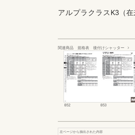
アルプラクラスK3（在来） 価
関連商品 規格表 後付けシャッター
852
853
左ページから抽出された内容