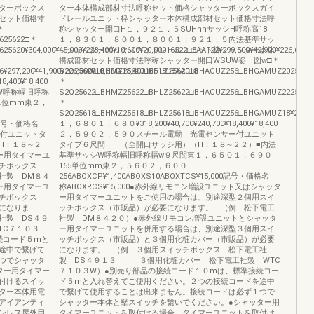
ターボックス
ター本体構成部材寸法呼称セット価格シャッターボックスガイ
セット価格寸
ドレールユニット枠シャッター本体構成部材セット価格寸法呼
＊
称シャッター開口H１，９２１．５SUHhhサッシH呼称高18
5625622□＊
１，８３０１，８００１，８００１，９２１．５内法基準サッ
0¥304,000¥45,000¥228,400¥10,600¥20,00016522□8AAF22¥299,500¥42,900¥226,600¥10,6
シシャッターボックスガイドレールユニット枠シャッター本体
構成部材セット価格寸法呼称シャッター開口WSUW姿 図w□＊
97,200¥41,900¥226,300¥10,600¥18,40016518□8AAF18
S2Q25620□BHMZ25620□BHLZ25620□BHACUZ256□BHGAMUZ2025622
,400¥18,400
＊
W呼称幅旧呼称
S2Q25622□BHMZ25622□BHLZ25622□BHACUZ256□BHGAMUZ2225620¥296,500¥
単位mm東２，
＊
S2Q25618□BHMZ25618□BHLZ25618□BHACUZ256□BHGAMUZ18¥289,700¥3
000記号・価格名
１，６８０１，６８０¥318,200¥40,700¥240,700¥18,400¥18,400
サー付ユニットタ
２，５９０２，５９０スチール電動 光電センサー付ユニット
H：１８∼２
タイプ６尺間 （全開口サッシ用）（H：１８∼２２）■内法
ー用タイマーユ
基準サッシW呼称幅旧呼称幅w９尺間東１，６５０１，６９０
チボックス
165単位mm東２，５６０２，６００
社製 DM８４
256ABOXCP¥1,400ABOXS10ABOXTCS¥15,000記号・価格名
ー用タイマーユ
称ABOXRCS¥15,000●赤外線リモコン増設ユニット又はシャッタ
チボックス
ー用タイマーユニットをご使用の場合は、別途深型２個用スイ
になりま
ッチボックス（市販品）が必要になります。 （例 松下電工
社製 DS４９
社製 DM８４２０）●赤外線リモコン増設ユニットとシャッタ
C７１０３
ー用タイマーユニットを併用する場合は、別途深型３個用スイ
続コード５mと
ッチボックス（市販品）と３個用化粧カバー（市販品）が必要
途中で繋げて
になります。 （例 ３個用スイッチボックス 松下電工社
つでシャッタ
製 DS４９１３ ３個用化粧カバー 松下電工社製 WTC
ター用タイマー
７１０３W）●別売り部品の接続コード１０mは、標準接続コー
付けるスイッ
ド５mと入れ替えてご使用ください。２つの接続コードを途中
ッター本体用電
で繋げて使用することは出来ません。接続コードは必ず１つで
アイアンティ
シャッター本体と壁スイッチを繋いでください。●シャッター用
ンレス屋外用
タイマーユニットを取付ける場合、タイマーユニットを取付け