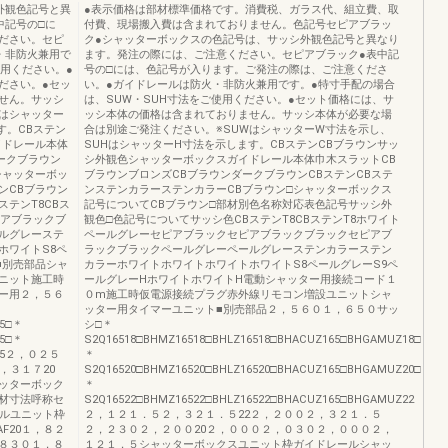
外観色記号と異
●表示価格は部材標準価格です。消費税、ガラス代、組立費、取
中記号の□に
付費、現場搬入費は含まれておりません。色記号セピアブラッ
ださい。セピ
ク●シャッターボックスの色記号は、サッシ外観色記号と異なり
・非防火兼用で
ます。発注の際には、ご注意ください。セピアブラック●表中記
使用ください。●
号の□には、色記号が入ります。ご発注の際は、ご注意くださ
ださい。●セッ
い。●ガイドレールは防火・非防火兼用です。●特寸手配の場合
せん。サッシ
は、SUW・SUH寸法をご使用ください。●セット価格には、サ
Wはシャッター
ッシ本体の価格は含まれておりません。サッシ本体が必要な場
す。CBステン
合は別途ご発注ください。※SUWはシャッターW寸法を示し、
イドレール本体
SUHはシャッターH寸法を示します。CBステンCBブラウンサッ
ークブラウン
シ外観色シャッターボックスガイドレール本体巾木スラットCB
シャッターボッ
ブラウンブロンズCBブラウンダークブラウンCBステンCBステ
ンCBブラウン
ンステンカラーステンカラーCBブラウン□シャッターボックス
テンT8CBス
記号についてCBブラウン□部材別色名称対応表色記号サッシ外
ピアブラックブ
観色□色記号についてサッシ色CBステンT8CBステンT8ホワイト
ルグレーステ
ペールグレーセピアブラックセピアブラックブラックセピアブ
ホワイトS8ペ
ラックブラックペールグレーペールグレーステンカラーステン
■別売部品シャ
カラーホワイトホワイトホワイトホワイトS8ペールグレーS9ペ
ニット施工時
ールグレーHホワイトホワイトH電動シャッター用接続コード１
ー用２，５６
０m施工時仮電源接続プラグ赤外線リモコン増設ユニットシャ
ッター用タイマーユニット■別売部品２，５６０１，６５０サッ
65□＊
シ□＊
65□＊
S2Q16518□BHMZ16518□BHLZ16518□BHACUZ165□BHGAMUZ18□
Z165２，０２５
＊
，３１７20
S2Q16520□BHMZ16520□BHLZ16520□BHACUZ165□BHGAMUZ20□
ッターボック
＊
材寸法呼称セ
S2Q16522□BHMZ16522□BHLZ16522□BHACUZ165□BHGAMUZ22
ールユニット枠
２，１２１．５２，３２１．５22２，２００２，３２１．５
F20１，８２
２，２３０２，２００20２，０００２，０３０２，０００２，
，８３０１，８
１２１．５シャッターボックスユニット枠ガイドレールシャッ