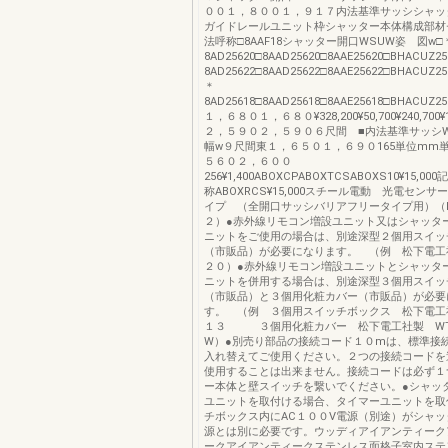
００１，８００１，９１７内法基準サッシシャッ
ガイドレールユニット枠シャッター本体構成部材
法呼称□8AAF18シャッター開口WSUW姿 図w□
8AD25620□8AAD25620□8AAE25620□BHACUZ2
8AD25622□8AAD25622□8AAE25622□BHACUZ2562562
＊
8AD25618□8AAD25618□8AAE25618□BHACUZ256¥2
１，６８０１，６８０¥328,200¥50,700¥240,700¥18
２，５９０２，５９０６尺間 ■内法基準サッシ
幅w９尺間東１，６５０１，６９０165単位mm
５６０２，６００
256¥1,400ABOXCPABOXTCSABOXS10¥15,
称ABOXRCS¥15,000スチール電動 光電セン
イプ （全開口サッシバリアフリータイプ用）（
２）●赤外線リモコン増設ユニット又はシャッタ
ニットをご使用の場合は、別途深型２個用スイッ
（市販品）が必要になります。 （例 松下電工
２０）●赤外線リモコン増設ユニットとシャッタ
ニットを併用する場合は、別途深型３個用スイッ
（市販品）と３個用化粧カバー（市販品）が必要
す。 （例 ３個用スイッチボックス 松下電工
１３ ３個用化粧カバー 松下電工社製 WT
W）●別売り部品の接続コード１０mは、標準接
入れ替えてご使用ください。２つの接続コードを
使用することは出来ません。接続コードは必ず１
ー本体と壁スイッチを繋いでください。●シャッ
ユニットを取付ける場合、タイマーユニットを取
チボックス内にAC１００V電源（別途）がシャ
源とは別に必要です。ウッディアイアンティーク
ークアイアンティークステンレス面格子室内ステ