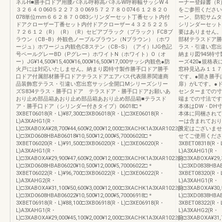
ネルH■勝手口ドア用腰パネル呼称高パネルW呼称幅サッシW４
ーナー登録書（R
３２６４０060５２２７３０069５７２７８０074６１２８２０
をご参照ください
078単位mm６６２８７０083シリンダーセット丁番セット内付
ーン、防犯サムタ
ドアクローザー丁番セット内付ドアクローザー４３２５２２５
シリンダーセット
７２６１２（R）（R）（R）セピアブラック（ブラック）FCBブ
要はありません。
ラウン（CB−B）外観色ノーブルブラウン（Nブラウン）（ホワ
部材テラスドア勝
ージュ）ホワージュ内観色CBステン（CB−S）（アイ）IJG色記
ラス・引違い窓出
号ペールグレーBD（Pグレー）ホワイトN（ホワイト）O（オ
納まり図945特寸
ー）JG¥14,500¥15,400¥16,000¥16,500¥17,000サッシ内観色●防
ーズ420●規格
火戸には対応いたしません。納まり図特寸製作勝手口ドア勝手
窓枠見込み１１７
口ドア付属部材勝手口ドアテラスドアエアパス代表限界関連商
です。●開き勝手
品装飾窓テラス・引違い窓出窓サッシ全開口Mシリーズシリー
扉）がLです。●
ズS834テラス・勝手口ドア テラスドア・勝手口ドアお願いあ
センターまでの寸
おり止め部品箱あおり止め部品箱あおり止め部品箱■テラスド
端までの寸法です
ア・勝手口ドア（シリンダー付きタイプ）06018□＊
本体はDW・DH
3XBET06018(R・L)¥87,300□3XB06018(R・L)□3XE06018(R・
本体に同梱されて
L)A3XAHG1(R・
ーは含まれており
L)□3XABOXA¥28,700¥44,600¥2,000¥12,000□3XACHK1A3XAR1022(R・
設定はございませ
L)□3XD0608HBAB06018¥10,500¥12,000¥5,70006020□＊
せてご使用くださ
3XBET06020(R・L)¥91,500□3XB06020(R・L)□3XE06020(R・
3XBET08318(R・L
L)A3XAHG1(R・
L)A3XAHG1(R・
L)□3XABOXA¥29,900¥47,600¥2,000¥12,000□3XACHK1A3XAR1022(R・
L)□3XABOXA¥29,
L)□3XD0608HBAB06020¥10,500¥12,000¥5,70006022□＊
L)□3XD0838HBAB
3XBET06022(R・L)¥96,700□3XB06022(R・L)□3XE06022(R・
3XBET08320(R・L
L)A3XAHG2(R・
L)A3XAHG1(R・
L)□3XABOXA¥31,100¥50,600¥3,000¥12,000□3XACHK1A3XAR1022(R・
L)□3XABOXA¥30,
L)□3XD0608HBAB06022¥10,500¥12,000¥5,70006918□＊
L)□3XD0838HBAB
3XBET06918(R・L)¥88,100□3XB06918(R・L)□3XE06918(R・
3XBET08322(R・L
L)A3XAHG1(R・
L)A3XAHG2(R・
L)□3XABOXA¥29,000¥45,100¥2,000¥12,000□3XACHK1A3XAR1022(R・
L)□3XABOXA¥31,