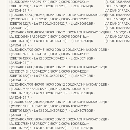
L)□3XD0698HBAB06918¥10,500¥12,000¥5,90006920□＊
L)□3XD0838HBAB
3XBET06920(R・L)¥92,300□3XB06920(R・L)□3XE06920(R・
3XBET16518(R・L
L)A3XAHG1(R・
L)A3XAHG1RA3XA
L)□3XABOXA¥30,200¥48,100¥2,000¥12,000□3XACHK1A3XAR1022(R・
L)□3XD1658HBAB
L)□3XD0698HBAB06920¥10,500¥12,000¥5,90006922□＊
3XBET16520(R・L
3XBET06922(R・L)¥97,500□3XB06922(R・L)□3XE06922(R・
L)A3XAHG1RA3XA
L)A3XAHG2(R・
L)□3XD1658HBAB
L)□3XABOXA¥31,400¥51,100¥3,000¥12,000□3XACHK1A3XAR1022(R・
3XBET16522(R・L
L)□3XD0698HBAB06922¥10,500¥12,000¥5,90007418□＊
L)A3XAHG2RA3XA
3XBET07418(R・L)¥88,100□3XB07418(R・L)□3XE07418(R・
L)□3XD1658HBAB1
L)A3XAHG1(R・
L)□3XABOXA¥29,000¥45,100¥2,000¥12,000□3XACHK1A3XAR1022(R・
L)□3XD0748HBAB07418¥10,500¥12,000¥5,90007420□＊
3XBET07420(R・L)¥92,300□3XB07420(R・L)□3XE07420(R・
L)A3XAHG1(R・
L)□3XABOXA¥30,200¥48,100¥2,000¥12,000□3XACHK1A3XAR1022(R・
L)□3XD0748HBAB07420¥10,500¥12,000¥5,90007422□＊
3XBET07422(R・L)¥97,500□3XB07422(R・L)□3XE07422(R・
L)A3XAHG2(R・
L)□3XABOXA¥31,400¥51,100¥3,000¥12,000□3XACHK1A3XAR1022(R・
L)□3XD0748HBAB07422¥10,500¥12,000¥5,90007818□＊
3XBET07818(R・L)¥89,100□3XB07818(R・L)□3XE07818(R・
L)A3XAHG1(R・
L)□3XABOXA¥29,300¥45,800¥2,000¥12,000□3XACHK1A3XAR1022(R・
L)□3XD0788HBAB07818¥10,500¥12,000¥6,10007820□＊
3XBET07820(R・L)¥93,300□3XB07820(R・L)□3XE07820(R・
L)A3XAHG1(R・
L)□3XABOXA¥30,500¥48,800¥2,000¥12,000□3XACHK1A3XAR1022(R・
L)□3XD0788HBAB07820¥10,500¥12,000¥6,10007822□＊
3XBET07822(R・L)¥98,500□3XB07822(R・L)□3XE07822(R・