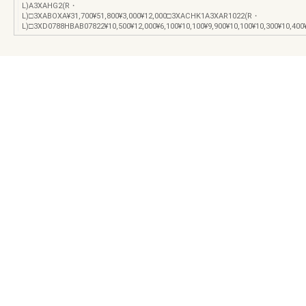
L)A3XAHG2(R・
L)□3XABOXA¥31,700¥51,800¥3,000¥12,000□3XACHK1A3XAR1022(R・
L)□3XD0788HBAB07822¥10,500¥12,000¥6,100¥10,100¥9,900¥10,100¥10,300¥10,400¥