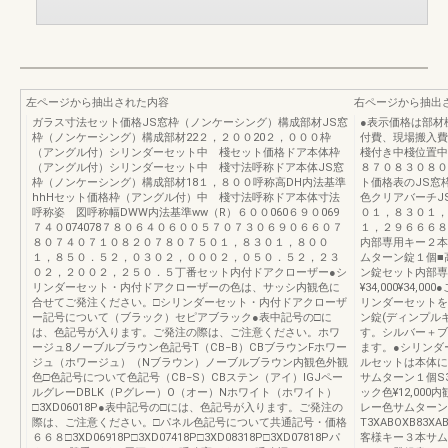
左ページから抽出された内容
右ページから抽出
ガラス寸法セット価格JS窓枠（ノンケーシング）構成部材JS窓
●表示価格は部材
枠（ノンケーシング）構成部材22２，２００20２，０００枠
付費、現場搬入費
（アングル付）シリンダーセット中 棧セット価格ドア本体枠
棧付き中棧位置中
（アングル付）シリンダーセット中 棧寸法呼称ドア本体JS窓
８７０８３０８０
枠（ノンケーシング）構成部材18１，８００呼称高DH内法基準
ト価格表のJS窓
hhHセット価格枠（アングル付）中 棧寸法呼称ドア本体寸法
色クリアバーチJ
呼称姿 図呼称幅DWW内法基準ww（R）６００060６９０069
０１，８３０１，
７４０074078７８０６４０６００５７０７３０６９０６６０７
１，２９６６６８
８０７４０７１０８２０７８０７５０１，８３０１，８００
内部専用キー２本
１，８５０．５２，０３０２，０００２，０５０．５２，２３
ムターン錠１個■
０２，２００２，２５０．５丁番セット内付ドアクローザー●シ
ン錠セット内部専
リンダーセット・内付ドアクローザーの色は、サッシ内観色に
¥34,000¥34
合せてご発注ください。□シリンダーセット・内付ドアクローザ
リンダーセットを
ー記号について（ブラック）セピアブラック●表中記号の□に
ン錠(ディンプル
は、色記号が入ります。ご発注の際は、ご注意ください。ホワ
す。シルバー＋ブ
ージュ8ノーブルブラウン色記号T（CB−B）CBブラウンFホワー
ます。●シリンダ
ジュ（ホワージュ）（Nブラウン）ノーブルブラウン内観色外観
ルセットは本体に同梱
色□色記号について色記号（CB−S）CBステン（アイ）IGJペー
サムターン１個S3
ルグレーDBLK（Pグレー）O（オー）Nホワイト（ホワイト）
ック色¥12,0
□3XD06018P●表中記号の□には、色記号が入ります。ご発注の
レー色サムターン
際は、ご注意ください。□パネル色記号について共通記号・価格
T3XABOXB8
６６８□3XD06918P□3XD07418P□3XD08318P□3XD07818Pパ
客様キー３本サム