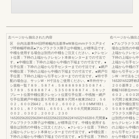
左ページから抽出された内容
右ページから抽出
区 分内法基準hH旧呼称幅内法基準wW単位mmテラス戸タイ
●アルプラクラス
プ呼称幅呼称高●アルプラクラス障子は中棧無しが標準品です。
場合は別売の中棧
中棧を使用する場合は別売の中棧をご注文ください。●クレセン
上端からクレセン
ト位置：下枠の上端からクレセント本体センターまでの寸法で
下枠の上端から中
す。●中棧位置：下枠の上端から中棧の下端までの寸法です。●
上端から引手セン
引手位置：下枠の上端から引手センターまでの寸法です。●網戸
上端から中棧の下
中棧位置：下枠の上端から中棧の下端までの寸法です。●網戸引
端から引手センタ
手位置：下枠の上端から引手センターまでの寸法です。●特寸手
シW・H寸法をご
配の場合は、サッシW・H寸法をご使用ください。■半外付サッ
165201652
シ規格一覧７８９．５８７４．５８８８８９８３５０８７４．
２００基準２，０
５７８９．５８８８８７４．５３５０８９８８７４．５キック
称幅165単位m
プレート位置中棧位置クレセント位置引手位置︵中桟無︶網戸
６０２，６００25
引手位置網戸中棧位置９尺間２枚東９尺間４枚東2562２，５６
９尺間２枚東25
０２，６００2564２，５６０２，６００２，０００MM183１，
ト位置中棧位置引
８３０１，８７０165１，６５０１，６９０６尺間東2022２，０
５０８９８網戸引
００２，０３０２，２００２，２３０
プラクラス障子は
16520256202256204165222562222562241652216520６尺間東●
は別売の中棧をご
アルプラクラス障子は中棧無しが標準品です。中棧を使用する
からクレセント本
場合は別売の中棧をご注文ください。●クレセント位置：下枠の
の上端から中棧の
上端からクレセント本体センターまでの寸法です。●中棧位置：
から引手センター
下枠の上端から中棧の下端までの寸法です。●引手位置：下枠の
から中棧の下端ま