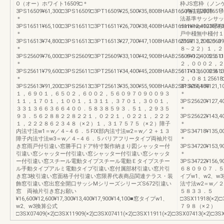
O（オー）ホワイト16509□＊
枠JS窓枠（ノン
3PS16509¥61,300□3PS16509□3PT16509¥25,500¥35,8008HAAB16509¥11,2001651
シ内法基準障 子
＊
法基準サッシサッ
3PS16511¥65,100□3PS16511□3PT16511¥26,700¥38,4008HAAB16511¥12,4001651
mmwww123
＊
戸中棧無中棧付１
3PS16513¥74,800□3PS16513□3PT16513¥27,700¥47,1008HAAB16513¥13,2002560
256２，５６０
＊
８∼２２）１，２
3PS25609¥76,000□3PS25609□3PT25609¥33,100¥42,9008HAAB25609¥12,4002561
５６０３，５１０
＊
２，０００２，２
3PS25611¥79,600□3PS25611□3PT25611¥34,400¥45,2008HAAB25611¥13,6002561
６７３１，６８１
＊
２，０８１25618
3PS25613¥91,200□3PS25613□3PT25613¥35,300¥55,9008HAAB25613¥14,400
3PS25618¥121,1
１，６９０１，６５０２，６００２，５６０９７０９００９３
＊
１１，１７０１，１００１，１３１１，３７０１，３００１，
3PS25620¥127,4
３３１３６６３６６４００．５８３８５９３．５１，２９３５
＊
９３．５６２８８２２８２２１，０２２１，０２２１，２２２
3PS25622¥143,4
１，２２２８６２３４８（×２）１，３１７５７５（×２）障子
＊
内法寸法w1＝w／４−４６．５FIX部内法寸法w2＝w／２＋１３
3PS34718¥135,0
障子内法寸法w3＝w／４−４６．５バリアフリータイプ両袖片引
＊
き窓雨戸付引違い窓勝手口ドア特寸製作納まり図シャッター付
3PS34720¥153,9
引違い窓シャッター付引違い窓シャッター付引違い窓シャッタ
＊
ー付引違い窓スチール電動タイプスチール電動Ｅタイプスチー
3PS34722¥156,90
ル手動タイプアルミ電動タイプ引違い窓付属部材引違い窓片引
６８０９０７．５
き窓3枚引違い窓面格子付引違い窓限界代表商品関連テラス・装
イプw1、w2、w
飾窓引違い窓出窓全開口サッシMシリーズシリーズS672引違い
法寸法w2＝w／
窓 両袖片引き窓お願い
５８３３．５
¥16,600¥12,600¥17,300¥13,400¥17,900¥14,100■窓タイプw1、
□3SX11918(×2)□
w2、w3換算公式
７９８（×２）
□3SX07409(×2)□3SX11909(×2)□3SX07411(×2)□3SX11911(×2)□3SX07413(×2)□3SX