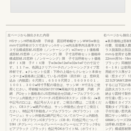
左ページから抽出された内容
右ページから抽出
HSサッシH呼称高h障 子枠姿 図旧呼称幅サッシWWSw単位
●表示価格は部材
mm寸法呼称ガラス寸法サッシhサッシw内法基準内法基準ガラ
付費、現場搬入費
ス寸法構成部材JS窓枠（ノンケーシング）w21wセット価格構
ラス脱落防止部品SZ
成部材JS窓枠（ノンケーシング）障 子寸法呼称セット価格枠
mmを使用する際
構成部材JS窓枠（ノンケーシング）障 子寸法呼称セット価格
22mm用16∼
枠ＦＩＸ障 子ＦＩＸ障 子w3w3w12wFw32w1wFでの寸法で
ブラック）同梱部品記
す。１１７㎜、色調はクリアバーチのノンケーシングタイプ窓
６∼１８）は使用
枠材です。●クレセント位置：下枠の上端からクレセント本体セ
用総ガラス厚が２２
ンターま●規格表に記載しているJS窓枠〈四方枠〉は、窓枠見
箱〈窓タイプ〉13
込み（内観図）６尺間１，６５０９尺間２，５６０９００１，
22:SZF3AM
１００１，３００●特寸手配の場合は、サッシW・H寸法をご使
するには下記の条
用ください。呼称幅165256131109■両袖片引き窓網 戸網 戸
品防火ガラスバリ
網 戸□セット価格表のJS窓枠組合せ詳細ノーブルブラウンホ
納まり図特寸製作
ワージュ内観色クリアバーチJS窓枠GCBステン（CB−S）J●表
付引違い窓シャッ
中記号の□には、色記号が入ります。ご発注の際は、ご注意くだ
ル電動Ｅタイプス
さい。CBステン●網戸の色は、サッシ外観色に合せてご発注く
電動タイプ引違い
ださい。8色記号T外観色ノーブルブラウン（Nブラウン）（ホ
子付引違い窓代表
ワージュ）サッシ外観色□網戸記号についてホワージュ内観色
開口サッシMSシ
（アイ）CBブラウンICBブラウン（CB−B）F□色記号について
686Mシリーズ2
S9H（Pグレー）ペールグレーペールグレーセピアブラックBセ
法呼称JS窓枠（
ピアブラック（ブラック）色記号DKホワイトNL（ホワイト）
ング）構成部材障