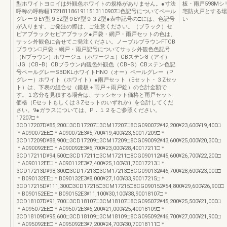
型ホワイトヨロイは外観色ホワイトの規格がありません。●寸法
板・雨戸598Mシ
呼称の呼称幅1721811861911513110907□色記号についてペール
宅防火戸とする場
グレー９EY型９EZ型９EY型９３Z型●表中記号の□には、色記号
い
が入ります。ご発注の際は、ご注意ください。（ブラック）セ
ピアブラックセピアブラック●戸袋・網戸・雨戸セットの色は、
サッシ外観色に合せてご発注ください。ノーブルブラウンFTCB
ブラウン□戸袋・網戸・雨戸記号についてサッシ外観色色記号
（Nブラウン）ホワージュ（ホワージュ）CBステン8（アイ）
IJG（CB−B）CBブラウン内観色外観色（CB−S）CBステン色記
号ペールグレーSBDKLホワイトHNO（オー）ペールグレー（P
グレー）ホワイト（ホワイト）●雨戸セット（Eセット・３Zセッ
ト）は、下表の組合せ（鏡板＋雨戸＋雨戸錠）の合計金額で
す。１窓分を見積する場合は、サッシセット価格と雨戸セット
価格（Eセットもしくは３Zセットのいずれか）を合計してくだ
さい。9●ガラスについては、P．１２をご参照ください。
17207□＊
3CD17207D¥85,200□3CD17207□3CM17207□8CG090072¥42,200¥23,600¥19,400□
＊A090072EE□＊A090072E3¥5,700¥19,400¥23,60017209□＊
3CD17209D¥88,900□3CD17209□3CM17209□8CG090092¥43,600¥25,000¥20,300□
＊A090092EE□＊A090092E3¥6,700¥23,000¥28,40017211□＊
3CD17211D¥94,500□3CD17211□3CM17211□8CG090112¥45,600¥26,700¥22,200□
＊A090112EE□＊A090112E3¥7,400¥25,100¥31,70017213□＊
3CD17213D¥98,300□3CD17213□3CM17213□8CG090132¥46,700¥28,600¥23,000□
＊B090132EE□＊B090132E3¥8,000¥27,100¥33,90017215□＊
3CD17215D¥111,300□3CD17215□3CM17215□8CG090152¥54,800¥29,600¥26,900□
＊B090152EE□＊B090152E3¥11,100¥30,100¥38,90018107□＊
3CD18107D¥91,700□3CD18107□3CM18107□8CG095072¥45,200¥25,500¥21,000□
＊A095072EE□＊A095072E3¥6,200¥21,000¥25,40018109□＊
3CD18109D¥95,600□3CD18109□3CM18109□8CG095092¥46,700¥27,000¥21,900□
＊A095092EE□＊A095092E3¥7,200¥24,700¥30,70018111□＊