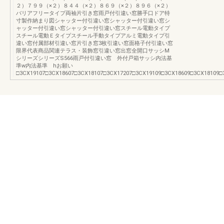
２）７９９（×２）８４４（×２）８６９（×２）８９６（×２）
バリアフリータイプ両袖片引き窓雨戸付引違い窓勝手口ドア特
寸製作納まり図シャッター付引違い窓シャッター付引違い窓シ
ャッター付引違い窓シャッター付引違い窓スチール電動タイプ
スチール電動Ｅタイプスチール手動タイプアルミ電動タイプ引
違い窓付属部材引違い窓片引き窓3枚引違い窓面格子付引違い窓
限界代表商品関連テラス・装飾窓引違い窓出窓全開口サッシM
シリーズシリーズS566雨戸付引違い窓 外付戸箱サッシ内法基
準w内法基準 hお願い
□3CX19107□3CX18607□3CX18107□3CX17207□3CX19109□3CX18609□3CX18109□