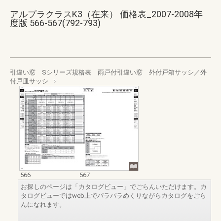
アルプラクラスK3（在来） 価格表_2007-2008年
度版 566-567(792-793)
引違い窓 Sシリーズ規格表 雨戸付引違い窓 外付戸箱サッシ／外
付戸皿サッシ
566
567
お探しのページは「カタログビュー」でごらんいただけます。カ
タログビューではweb上でパラパラめくりながらカタログをごら
んになれます。