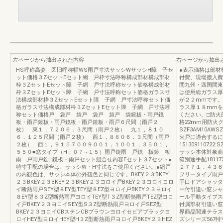
左ページから抽出された内容
右ページから抽出
HS呼称高姿 図旧呼称幅WS雨戸寸法サッシWサッシH障 子セ
●表示価格は部材
ット価格３ZセットEセット網 戸枠寸法呼称構成部材構成部材
付費、現場搬入費
枠３ZセットEセット障 子網 戸寸法呼称セット価格構成部材
間九州・四国間東
枠３ZセットEセット障 子網 戸寸法呼称セット価格ガラス寸
は使用総ガラス厚
法構成部材枠３ZセットEセット障 子網 戸寸法呼称セット価
が２２mmです。¥8,
格ガラス寸法構成部材枠３ZセットEセット障 子網 戸寸法呼
ラス厚１８mmを
称セット価格戸 袋戸 袋戸 袋戸 袋戸 袋鏡板・雨戸鏡
ください。□防火
板・雨戸鏡板・雨戸鏡板・雨戸鏡板・雨戸６尺間（雨戸２
格22mm用防火グレ
枚） 東１，７２０６．３尺間（雨戸２枚） 九１，８１０
SZF3AM10AW
６．１２５尺間（雨戸２枚） 西１，８６０６．３尺間（雨戸
火戸に適合するに
２枚） 西１，９１５７００９００１，１００１，３５０１，
151309110722:
５５０■窓タイプ（H：０７∼１５）雨戸錠雨 戸鏡 板鏡 板
サッシ本体対象商
雨 戸雨戸錠□鏡板・雨戸セット組合せ内容Eセット３Zセット●
箱別途手配1811
特寸手配の場合は、サッシW・H寸法をご使用ください。●網戸
２７７１，４３６
の内観色は、サッシ本体の外観色と同じです。BKEY２３BKEY
フリータイプ雨戸
２３BKEY２３BKEY２３BKEY２３ヨロイ戸BKEY２３ヨロイヨロ
手口ドアシャッタ
イ断熱雨戸SEY型８EY型TEY型８EZ型ヨロイ戸BKEY２３ヨロイ
ー付引違い窓シャ
８EY型８３Z型断熱雨戸ヨロイTEY型T３Z型断熱雨戸TEZ型ヨロ
ール手動タイプス
イ戸BKEY２３ヨロイSEY型S３Z型断熱雨戸ヨロイ戸SEZ型
付属部材引違い窓
BKEY２３ヨロイCBステンCBブラウンヨロイセピアブラックヨ
界商品関連テラス
ロイHEY型ヨロイHEY型H３Z型断熱雨戸ヨロイ戸BKEY２３HEZ
ズシリーズ567特