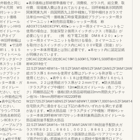
の外観色と同じ
●表示価格は部材標準価格です。消費税、ガラス代、組立費、取
戸６尺間 WS
付費、現場搬入費は含まれておりません。旧呼称幅表示関西間
棧付シャッター
関東間東九州・四国間西九上部中棧無し下部中棧付きガラス寸
セット価格
法単位mm記号・価格施工時仮電源接続プラグシャッター用タ
ガイドレール
イマーユニット■別売部品電動シャッター用名 称
高サッシHHS
ABOXTCSABOXCP¥1,400●シャッター用タイマーユニットをご
ガイドレール
使用の場合は、別途深型２個用スイッチボックス（市販品）が
ス戸タイプ
必要になります。 （例 松下電工社製 DM８４２０）●シャ
シW旧呼称幅は
ッター用タイマーユニットを取付ける場合、タイマーユニット
尺間 ●寸法呼
を取付けるスイッチボックス内にAC１００V電源（別途）がシ
81１，９１５
ャッター本体用電源とは別に必要です。●本セット内に認定証紙
ホワイトペール
が同梱されています。
ブラックダーク
□8CAC22□8CAC20□8CAC18¥13,600¥15,700¥15,500呼称H22呼
木スラットCB
称W2018全て
ンステンカラー
22:SZF3AM14BW16∼18:SZF3AM14BNSZF3AM12ANSZF3AM12AW¥12,30
ックブラック
総ガラス厚１８mmを使用する際はグレチャンを剥ぎ取ってご
ラーホワイト
使用ください。●表中１６∼１８は使用総ガラス厚が１６から１
ッター本体・ガ
８mm、２２は使用総ガラス厚が２２mmです。■防火部品箱
・ガイドレー
〈テラス戸タイプ中棧付〉12m■防火ガイドレール（色：ブラッ
ださい。セピ
ク）同梱部品記号・価格□防火部品箱明細22mm用防火グレチャ
ッシ外観色記号
ン他16∼18mm用呼称H182220呼称
●表中記号の□
W22172SZF3AM16BNSZF3AM16BW¥17,000¥17,00016mSZF3AM14BW¥1
ください。
住宅防火戸に適合するには下記の条件のいずれかを満たす必要
ラウンTTCB
があります。■防火部品箱〈テラス戸タイプ中棧無〉呼称Hシャ
材別色名称対応
ッター本体20呼称W18172サッシ本体対象商品防火ガイドレール
ン8CBステン
部品箱別途手配防火部品
ン）ノーブルブラ
22:SZF3AM12AW16∼18:SZF3AM12AN181186別途手配防火ガ
JG色記号ペール
ラス191８０２１，６８６１，００２１，８８６１，２０２２，
ペールグレー
０８６取説・認定証紙・ガラス脱落防止部品バリアフリータイ
イト●特寸手配
プ雨戸付引違い窓両袖片引き窓納まり図特寸製作勝手口ドアシ