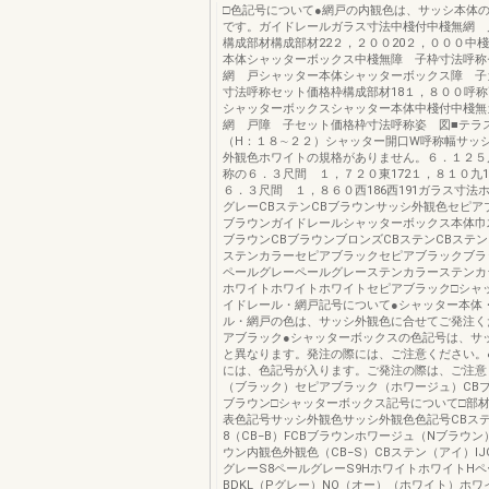
□色記号について●網戸の内観色は、サッシ本体
です。ガイドレールガラス寸法中棧付中棧無網 
構成部材構成部材22２，２００20２，０００中
本体シャッターボックス中棧無障 子枠寸法呼称
網 戸シャッター本体シャッターボックス障 子
寸法呼称セット価格枠構成部材18１，８００呼称
シャッターボックスシャッター本体中棧付中棧無
網 戸障 子セット価格枠寸法呼称姿 図■テラ
（H：１８∼２２）シャッター開口W呼称幅サッ
外観色ホワイトの規格がありません。６．１２５
称の６．３尺間 １，７２０東172１，８１０九1
６．３尺間 １，８６０西186西191ガラス寸法
グレーCBステンCBブラウンサッシ外観色セピア
ブラウンガイドレールシャッターボックス本体巾
ブラウンCBブラウンブロンズCBステンCBステ
ステンカラーセピアブラックセピアブラックブラ
ペールグレーペールグレーステンカラーステンカ
ホワイトホワイトホワイトセピアブラック□シャ
イドレール・網戸記号について●シャッター本体
ル・網戸の色は、サッシ外観色に合せてご発注く
アブラック●シャッターボックスの色記号は、サ
と異なります。発注の際には、ご注意ください。
には、色記号が入ります。ご発注の際は、ご注意
（ブラック）セピアブラック（ホワージュ）CBブ
ブラウン□シャッターボックス記号について□部
表色記号サッシ外観色サッシ外観色色記号CBステ
8（CB−B）FCBブラウンホワージュ（Nブラウ
ウン内観色外観色（CB−S）CBステン（アイ）I
グレーS8ペールグレーS9HホワイトホワイトH
BDKL（Pグレー）NO（オー）（ホワイト）ホワ