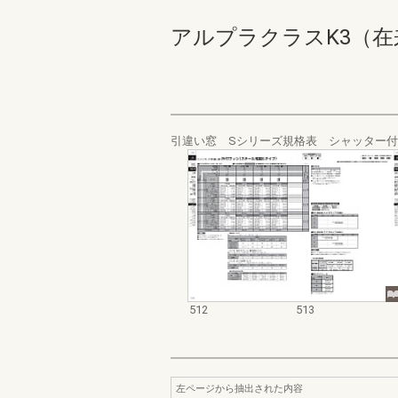
アルプラクラスK3（在来） 価
引違い窓 Sシリーズ規格表 シャッター
512
513
左ページから抽出された内容