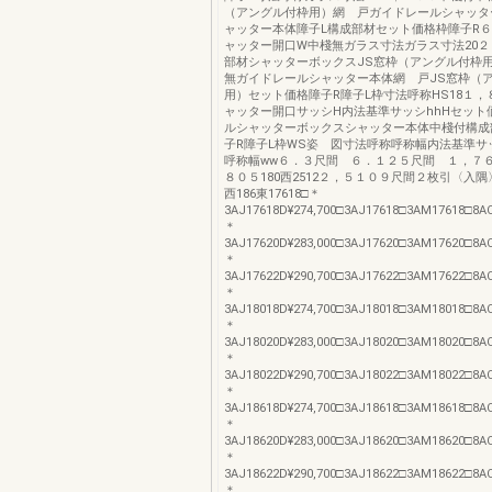
（アングル付枠用）網 戸ガイドレールシャッタ
ャッター本体障子L構成部材セット価格枠障子R
ャッター開口W中棧無ガラス寸法ガラス寸法20
部材シャッターボックスJS窓枠（アングル付枠
無ガイドレールシャッター本体網 戸JS窓枠（
用）セット価格障子R障子L枠寸法呼称HS18１
ャッター開口サッシH内法基準サッシhhHセット
ルシャッターボックスシャッター本体中棧付構成
子R障子L枠WS姿 図寸法呼称呼称幅内法基準サ
呼称幅ww６．３尺間 ６．１２５尺間 １，７６
８０５180西2512２，５１０９尺間２枚引〈入
西186東17618□＊
3AJ17618D¥274,700□3AJ17618□3AM17618□8AC1
＊
3AJ17620D¥283,000□3AJ17620□3AM17620□8AC1
＊
3AJ17622D¥290,700□3AJ17622□3AM17622□8AC1
＊
3AJ18018D¥274,700□3AJ18018□3AM18018□8AC1
＊
3AJ18020D¥283,000□3AJ18020□3AM18020□8AC1
＊
3AJ18022D¥290,700□3AJ18022□3AM18022□8AC1
＊
3AJ18618D¥274,700□3AJ18618□3AM18618□8AC1
＊
3AJ18620D¥283,000□3AJ18620□3AM18620□8AC1
＊
3AJ18622D¥290,700□3AJ18622□3AM18622□8AC1
＊