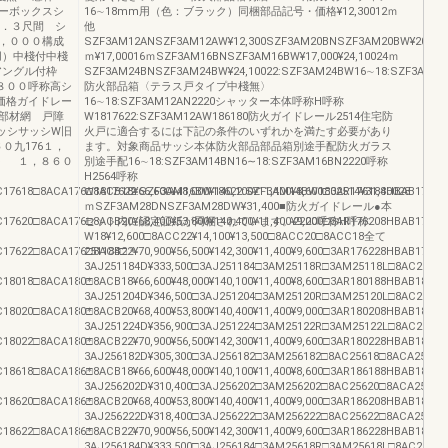
ーボックスシ
16∼18mm用（色：ブラック）同梱部品記号・価格¥12,30012ｍ
６．３尺間 シ
他
２，０００構成
SZF3AM12ANSZF3AM12AW¥12,300SZF3AM20BNSZF3AM20BW¥20,500¥
用）中棧付中棧
ｍ¥17,00016ｍSZF3AM16BNSZF3AM16BW¥17,000¥24,10024ｍ
アングル付枠
SZF3AM24BNSZF3AM24BW¥24,10022:SZF3AM24BW16∼18:SZF3AM24
，８００呼称高シ
防火部品箱〈テラス戸タイプ中棧無〉
価格ガイドレー
16∼18:SZF3AM12AN2220シャッター本体呼称H呼称
部材網 戸障
W1817622:SZF3AM12AW186180防火ガイドレール2514住宅防
ッシサッシW旧
火戸に適合するには下記の条件のいずれかを満たす必要があり
０九176１，
ます。対象商品サッシ本体防火部品部品箱別途手配防火ガラス
隅〉 １，８６０
別途手配16∼18:SZF3AM14BN16∼18:SZF3AM16BN2220呼称
H2564呼称
7618□8ACA176□8ACB18¥66,600¥48,000¥140,100¥11,400¥8,600□3AR176188HBAB17618¥
W1817622:SZF3AM16BW18622:SZF3AM14BW1802514¥31,40028
ｍSZF3AM28DNSZF3AM28DW¥31,400■防火ガイドレール●本
7620□8ACA176□8ACB20¥68,400¥53,800¥140,400¥11,400¥9,000□3AR176208HBAB17620¥
セット内に認定証紙が同梱されています。2220呼称H呼称
W18¥12,600□8ACC22¥14,100¥13,500□8ACC20□8ACC18全て
7622□8ACA176□8ACB22¥70,900¥56,500¥142,300¥11,400¥9,600□3AR176228HBAB17622¥
251184□＊
3AJ251184D¥333,500□3AJ251184□3AM25118R□3AM25118L□8AC25118□8A
8018□8ACA180□8ACB18¥66,600¥48,000¥140,100¥11,400¥8,600□3AR180188HBAB18018¥
＊
3AJ251204D¥346,500□3AJ251204□3AM25120R□3AM25120L□8AC25120□8A
8020□8ACA180□8ACB20¥68,400¥53,800¥140,400¥11,400¥9,000□3AR180208HBAB18020¥
＊
3AJ251224D¥356,900□3AJ251224□3AM25122R□3AM25122L□8AC25122□8A
8022□8ACA180□8ACB22¥70,900¥56,500¥142,300¥11,400¥9,600□3AR180228HBAB18022¥
＊
3AJ256182D¥305,300□3AJ256182□3AM256182□8AC25618□8ACA256□8ACB
8618□8ACA186□8ACB18¥66,600¥48,000¥140,100¥11,400¥8,600□3AR186188HBAB18618¥
＊
3AJ256202D¥310,400□3AJ256202□3AM256202□8AC25620□8ACA256□8ACB
8620□8ACA186□8ACB20¥68,400¥53,800¥140,400¥11,400¥9,000□3AR186208HBAB18620¥
＊
3AJ256222D¥318,400□3AJ256222□3AM256222□8AC25622□8ACA256□8ACB
8622□8ACA186□8ACB22¥70,900¥56,500¥142,300¥11,400¥9,600□3AR186228HBAB18622¥
＊
3AJ256184D¥333,500□3AJ256184□3AM25618R□3AM25618L□8AC25618□8A