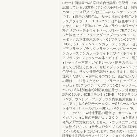
□セット価格表のJS窓枠組合せ詳細□色記号につ
記載しているJS窓枠（アングル付枠用）は、窓
mm、テラス戸タイプは三方枠のノンケーシング
です。●網戸の内観色は、サッシ本体の外観色と
ラス戸タイプ（H：１８∼２２）は外観色ホワイ
ません。●寸法呼称のノーブルブラウンホワージ
枠クリアバーチホワイトペールグレーCBステンC
シ外観色セピアブラックダークブラウンガイドレ
ーボックス本体巾木スラットCBブラウンCBブラ
CBステンCBステンステンカラーステンカラーセ
ピアブラックブラックブラックペールグレーペー
ンカラーステンカラーホワイトホワイトホワイト
アブラック□シャッター本体・ガイドレール・網
●シャッター本体・ガイドレール・網戸の色は、
合せてご発注ください。セピアブラック●シャッ
色記号は、サッシ外観色記号と異なります。発注
注意ください。●表中記号の□には、色記号が入
の際は、ご注意ください。（ブラック）セピアブ
ージュ）CBブラウンTTCBブラウン□シャッター
ついて□部材別色名称対応表色記号サッシ外観色
記号CBステン8CBステン8（CB−B）FCBブラウ
（Nブラウン）ノーブルブラウン内観色外観色（C
ン（アイ）IJG色記号ペールグレーS8ペールグレ
トホワイトHペールグレーBDKL（Pグレー）NO
イト）ホワイト●特寸手配の場合は、サッシW・
ください。●１枚の戸幅が１，２００mmを超え
宅防火戸の対象になりません。●ガラスについて
ご参照ください。●テラス戸タイプ４枚引の障子
にR・Lのセットに分かれます。□障子のR・Lにつ
障子R寸法呼称ガラス寸法22２，２００中棧付中