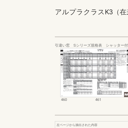
アルプラクラスK3（在来） 価
引違い窓 Sシリーズ規格表 シャッター
460
461
左ページから抽出された内容