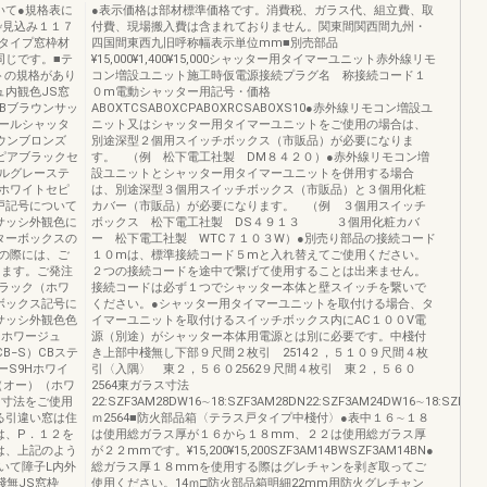
いて●規格表に
●表示価格は部材標準価格です。消費税、ガラス代、組立費、取
枠見込み１１７
付費、現場搬入費は含まれておりません。関東間関西間九州・
タイプ窓枠材
四国間東西九旧呼称幅表示単位mm■別売部品
同じです。■テ
¥15,000¥1,400¥15,000シャッター用タイマーユニット赤外線リモ
トの規格があり
コン増設ユニット施工時仮電源接続プラグ名 称接続コード１
ュ内観色JS窓
０m電動シャッター用記号・価格
Bブラウンサッ
ABOXTCSABOXCPABOXRCSABOXS10●赤外線リモコン増設ユ
ールシャッタ
ニット又はシャッター用タイマーユニットをご使用の場合は、
ウンブロンズ
別途深型２個用スイッチボックス（市販品）が必要になりま
ピアブラックセ
す。 （例 松下電工社製 DM８４２０）●赤外線リモコン増
ルグレーステ
設ユニットとシャッター用タイマーユニットを併用する場合
ホワイトセピ
は、別途深型３個用スイッチボックス（市販品）と３個用化粧
戸記号について
カバー（市販品）が必要になります。 （例 ３個用スイッチ
サッシ外観色に
ボックス 松下電工社製 DS４９１３ ３個用化粧カバ
ターボックスの
ー 松下電工社製 WTC７１０３W）●別売り部品の接続コード
の際には、ご
１０mは、標準接続コード５mと入れ替えてご使用ください。
ります。ご発注
２つの接続コードを途中で繋げて使用することは出来ません。
ラック（ホワ
接続コードは必ず１つでシャッター本体と壁スイッチを繋いで
ボックス記号に
ください。●シャッター用タイマーユニットを取付ける場合、タ
サッシ外観色色
イマーユニットを取付けるスイッチボックス内にAC１００V電
ンホワージュ
源（別途）がシャッター本体用電源とは別に必要です。中棧付
B−S）CBステ
き上部中棧無し下部９尺間２枚引 2514２，５１０９尺間４枚
ーS9Hホワイ
引〈入隅〉 東２，５６０2562９尺間４枚引 東２，５６０
（オー）（ホワ
2564東ガラス寸法
H寸法をご使用
22:SZF3AM28DW16∼18:SZF3AM28DN22:SZF3AM24DW16∼18:SZF3AM
る引違い窓は住
ｍ2564■防火部品箱〈テラス戸タイプ中棧付〉●表中１６∼１８
は、P．１２を
は使用総ガラス厚が１６から１８mm、２２は使用総ガラス厚
は、上記のよう
が２２mmです。¥15,200¥15,200SZF3AM14BWSZF3AM14BN●
いて障子L内外
総ガラス厚１８mmを使用する際はグレチャンを剥ぎ取ってご
棧無JS窓枠
使用ください。14ｍ□防火部品箱明細22mm用防火グレチャン