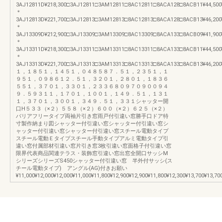
3AJ12811D¥218,300□3AJ12811□3AM12811□8AC12811□8ACA128□8ACB11¥44,500¥2
＊
3AJ12813D¥221,700□3AJ12813□3AM12813□8AC12813□8ACA128□8ACB13¥46,200¥2
＊
3AJ13309D¥212,900□3AJ13309□3AM13309□8AC13309□8ACA133□8ACB09¥41,900¥2
＊
3AJ13311D¥218,300□3AJ13311□3AM13311□8AC13311□8ACA133□8ACB11¥44,500¥2
＊
3AJ13313D¥221,700□3AJ13313□3AM13313□8AC13313□8ACA133□8ACB13¥46,200¥2
１，１８５１，１４５１，０４８５８７．５１，２３５１，１
９５１，０９８６１２．５１，３２０１，２８０１，１８３６
５５１，３７０１，３３０１，２３３６８０９７０９００９４
９．５９３１１，１７０１，１００１，１４９．５１，１３１
１，３７０１，３００１，３４９．５１，３３１シャッター開
口H５３３（×２）５５８（×２）６００（×２）６２５（×２）
バリアフリータイプ両袖片引き窓雨戸付引違い窓勝手口ドア特
寸製作納まり図シャッター付引違い窓シャッター付引違い窓シ
ャッター付引違い窓シャッター付引違い窓スチール電動タイプ
スチール電動Ｅタイプスチール手動タイプアルミ電動タイプ引
違い窓付属部材引違い窓片引き窓3枚引違い窓面格子付引違い窓
限界代表商品関連テラス・装飾窓引違い窓出窓全開口サッシM
シリーズシリーズS450シャッター付引違い窓 半外付サッシ(ス
チール電動タイプ) アングル(AG)付きお願い
¥11,000¥12,000¥12,000¥11,000¥11,800¥12,900¥12,900¥11,800¥12,300¥13,700