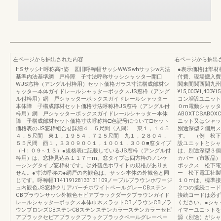
左ページから抽出された内容
右ページから抽出
HSサッシH呼称高h姿 図旧呼称幅サッシWWSwhサッシw内法
●表示価格は部材
基準内法基準網 戸枠障 子寸法呼称サッシシャッター開口
付費、現場搬入費
WJS窓枠（アングル付枠用）セット価格ガラス寸法構成部材シ
関東間関西間九州
ャッター本体ガイドレールシャッターボックスJS窓枠（アング
¥15,000¥1,
ル付枠用）網 戸シャッターボックスガイドレールシャッター
コン増設ユニット
本体障 子構成部材セット価格寸法呼称枠JS窓枠（アングル付
０m電動シャッタ
枠用）網 戸シャッターボックスガイドレールシャッター本体
ABOXTCSABO
障 子構成部材セット価格寸法呼称枠□色記号について□セット
ニット又はシャッ
価格表のJS窓枠組合せ詳細４．５尺間〈入隅〉 東１，１４５
別途深型２個用ス
４．５尺間 東１，１９５４．７２５尺間 九１，２８０４．
す。 （例 松下
５５尺間 西１，３３０９００１，１００１，３００■窓タイプ
設ユニットとシャ
（H：０９∼１３）●規格表に記載しているJS窓枠（アングル付
は、別途深型３個
枠用）は、窓枠見込み１１７mm、窓タイプは四方枠のノンケ
カバー（市販品）
ーシングタイプ窓枠材です。は外観色ホワイトの規格がありま
ボックス 松下
せん。●寸法呼称の●網戸の内観色は、サッシ本体の外観色と同
ー 松下電工社製
じです。呼称幅114119128133131109ノーブルブラウンホワージ
１０mは、標準接
ュ内観色JS窓枠クリアバーチホワイトペールグレーCBステン
２つの接続コード
CBブラウンサッシ外観色セピアブラックダークブラウンガイド
接続コードは必ず
レールシャッターボックス本体巾木スラットCBブラウンCBブラ
ください。●シャ
ウンブロンズCBステンCBステンステンカラーステンカラーセピ
イマーユニットを
アブラックセピアブラックブラックブラックペールグレーペー
源（別途）がシャ