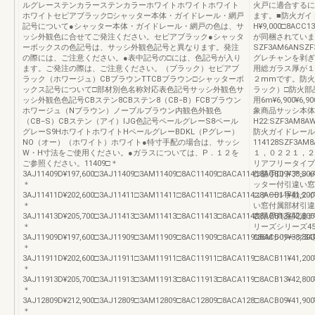
ルグレーステンカラーステンカラーホワイトホワイトホワイト
火戸に適合するに
ホワイトセピアブラック□シャッター本体・ガイドレール・網戸
ます。■防火ガイド
記号について●シャッター本体・ガイドレール・網戸の色は、サ
H¥9,000□8ACC1
ッシ外観色に合せてご発注ください。セピアブラック●シャッタ
が同梱されていま
ーボックスの色記号は、サッシ外観色記号と異なります。発注
SZF3AM6AN
の際には、ご注意ください。●表中記号の□には、色記号が入り
グレチャンを剥ぎ
ます。ご発注の際は、ご注意ください。（ブラック）セピアブ
用総ガラス厚が１
ラック（ホワージュ）CBブラウンTTCBブラウン□シャッターボ
２mmです。防火
ックス記号について□部材別色名称対応表色記号サッシ外観色サ
ラック）□防火部
ッシ外観色色記号CBステン8CBステン8（CB−B）FCBブラウン
用6m¥6,900¥
ホワージュ（Nブラウン）ノーブルブラウン内観色外観色
象商品サッシ本体呼
（CB−S）CBステン（アイ）IJG色記号ペールグレーS8ペール
H22:SZF3AM8A
グレーS9HホワイトホワイトHペールグレーBDKL（Pグレー）
防火ガイドレール
NO（オー）（ホワイト）ホワイト●特寸手配の場合は、サッシ
114128SZF3AM
W・H寸法をご使用ください。●ガラスについては、P．１２を
１，０２２１，２
ご参照ください。11409□＊
リアフリータイプ
3AJ11409D¥197,600□3AJ11409□3AM11409□8AC11409□8ACA114□8ACB09¥38,800¥2
作勝手口ドアシャ
＊
ッター付引違い窓
3AJ11411D¥202,600□3AJ11411□3AM11411□8AC11411□8ACA114□8ACB11¥41,200¥2
スチール手動タイ
＊
い窓付属部材引違
3AJ11413D¥205,700□3AJ11413□3AM11413□8AC11413□8ACA114□8ACB13¥42,800¥2
表限界商品関連テ
＊
リーズシリーズ45
3AJ11909D¥197,600□3AJ11909□3AM11909□8AC11909□8ACA119□8ACB09¥38,800¥2
686Mシリーズ34
＊
3AJ11911D¥202,600□3AJ11911□3AM11911□8AC11911□8ACA119□8ACB11¥41,200¥2
＊
3AJ11913D¥205,700□3AJ11913□3AM11913□8AC11913□8ACA119□8ACB13¥42,800¥2
＊
3AJ12809D¥212,900□3AJ12809□3AM12809□8AC12809□8ACA128□8ACB09¥41,900¥2
＊