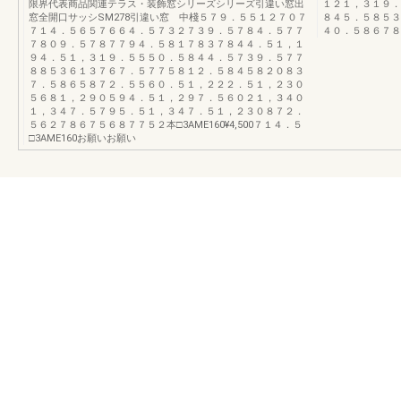
限界代表商品関連テラス・装飾窓シリーズシリーズ引違い窓出
１２１，３１９．
窓全開口サッシSM278引違い窓 中棧５７９．５５１２７０７
８４５．５８５３
７１４．５６５７６６４．５７３２７３９．５７８４．５７７
４０．５８６７８
７８０９．５７８７７９４．５８１７８３７８４４．５１，１
９４．５１，３１９．５５５０．５８４４．５７３９．５７７
８８５３６１３７６７．５７７５８１２．５８４５８２０８３
７．５８６５８７２．５５６０．５１，２２２．５１，２３０
５６８１，２９０５９４．５１，２９７．５６０２１，３４０
１，３４７．５７９５．５１，３４７．５１，２３０８７２．
５６２７８６７５６８７７５２本□3AME160¥4,500７１４．５
□3AME160お願いお願い