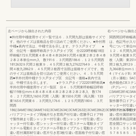
左ページから抽出された内容
右ページから抽出
■外付用中棧使用サイズ一覧寸法６．３尺間九部は規格サイズで
関西間旧呼称幅表
す。他のサイズは規格品を切り詰めてご使用ください。■外付用
は、色記号が入り
中棧●表内寸法は、中棧寸法を示します。テラス戸タイプ ●
号について単位m
区 分記号・価格呼称高テラス戸タイプ区 分2220呼称幅18旧
１２．６尺間九35
呼称幅172６尺間東４本４本４本2634９尺間４枚東２本２本４本
９尺間４枚東９尺
２本２本単位mm入 数191６．３尺間西186６．１２５尺間西
枚〈入隅〉東2514
1812632９尺間２枚東９．４５尺間２枚九27622764９．４５尺
間２枚九2812
間４枚九2862９．４５尺間２枚西寸法部は規格サイズです。他
九366単位mm
のサイズは規格品を切り詰めてご使用ください。４．５５尺間
4（マイルドB）
西■半外付用中棧テラス戸タイプ区 分記号・価格●表内寸法
（月ヶ瀬桧）5A
は、中棧寸法を示します。 ●テラス戸タイプ222018呼称高■
色外観色CBステン
半外付用中棧使用サイズ一覧区 分４．５尺間東呼称幅旧呼称
（Pグレー）（ホ
幅119単位mm４本４本４本４本２本２本２本２本入 数174
□3AME2814□3AM
６．２７尺間九160６尺間〈入隅〉東150６尺間〈両入隅〉133
バリアフリータイ
東165６尺間東６．３尺間九176６．１２５尺間西180６．３尺
製作勝手口ドアシ
間西
ャッター付引違い
186□3AME186□3AME165□3CME2634□3CME2632□3CME2862□3CME172□3CME191□3AM
プスチール手動タ
バリアフリータイプ両袖片引き窓雨戸付引違い窓勝手口ドア特
違い窓付属部材引
寸製作納まり図シャッター付引違い窓シャッター付引違い窓シ
代表限界商品関連
ャッター付引違い窓シャッター付引違い窓スチール電動タイプ
窓全開口サッシS
スチール電動Ｅタイプスチール手動タイプアルミ電動タイプ引
５３０．５５３８
違い窓付属部材引違い窓片引き窓3枚引違い窓面格子付引違い窓
５７８５８５．５